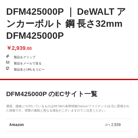
DFM425000P ｜ DeWALT ア
ンカーボルト 鋼 長さ32mm
DFM425000P
￥2,939
.00
製品を
クリップ
製品を
メールで送る
製品名と
URLをコピー
DFM425000P
のECサイト一覧
通貨、価格に*が付いているものは06:58の為替情報(Yahoo!ファイナンス)を元に変換され
た情報です。実際の価格と異なる場合がございますのでご注意ください。
2,939
Amazon
JPY