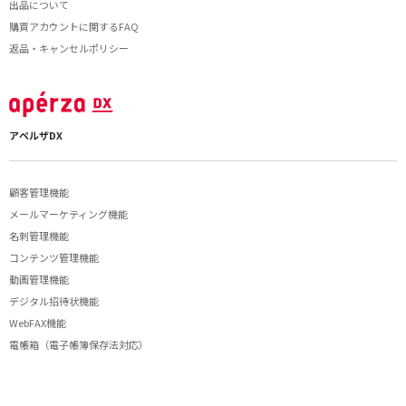
出品について
購買アカウントに関するFAQ
返品・キャンセルポリシー
アペルザDX
顧客管理機能
メールマーケティング機能
名刺管理機能
コンテンツ管理機能
動画管理機能
デジタル招待状機能
WebFAX機能
電帳箱（電子帳簿保存法対応）