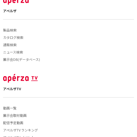
アペルザ
製品検索
カタログ検索
通販検索
ニュース検索
展示会DB(データベース)
アペルザTV
動画一覧
展示会取材動画
配信予定動画
アペルザTV ランキング