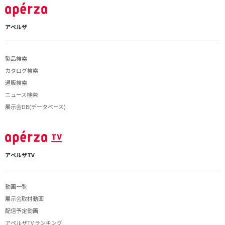
アペルザ
製品検索
カタログ検索
通販検索
ニュース検索
展示会DB(データベース)
アペルザTV
動画一覧
展示会取材動画
配信予定動画
アペルザTV ランキング