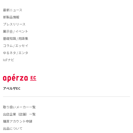
最新ニュース
新製品情報
プレスリリース
展示会 / イベント
基礎知識 / 用語集
コラム / エッセイ
ゆるネタ / エンタ
IoTナビ
アペルザEC
取り扱いメーカー一覧
出店企業（店舗）一覧
購買アカウント申請
出品について