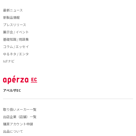
最新ニュース
新製品情報
プレスリリース
展示会 / イベント
基礎知識 / 用語集
コラム / エッセイ
ゆるネタ / エンタ
IoTナビ
アペルザEC
取り扱いメーカー一覧
出店企業（店舗）一覧
購買アカウント申請
出品について