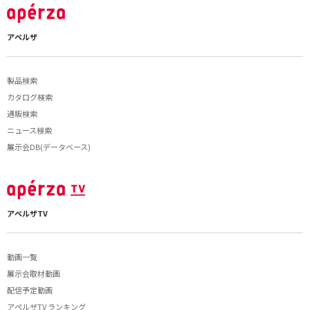
アペルザ
製品検索
カタログ検索
通販検索
ニュース検索
展示会DB(データベース)
アペルザTV
動画一覧
展示会取材動画
配信予定動画
アペルザTV ランキング