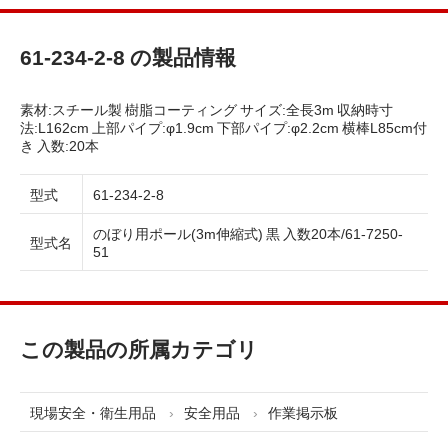
61-234-2-8 の製品情報
素材:スチール製 樹脂コーティング サイズ:全長3m 収納時寸
法:L162cm 上部パイプ:φ1.9cm 下部パイプ:φ2.2cm 横棒L85cm付
き 入数:20本
型式
61-234-2-8
のぼり用ポール(3m伸縮式) 黒 入数20本/61-7250-
型式名
51
この製品の所属カテゴリ
現場安全・衛生用品
安全用品
作業掲示板