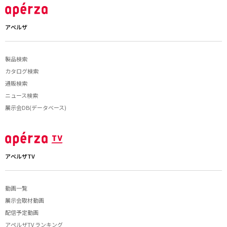
アペルザ
製品検索
カタログ検索
通販検索
ニュース検索
展示会DB(データベース)
アペルザTV
動画一覧
展示会取材動画
配信予定動画
アペルザTV ランキング