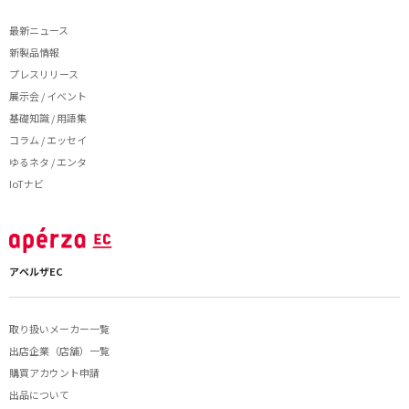
最新ニュース
新製品情報
プレスリリース
展示会 / イベント
基礎知識 / 用語集
コラム / エッセイ
ゆるネタ / エンタ
IoTナビ
アペルザEC
取り扱いメーカー一覧
出店企業（店舗）一覧
購買アカウント申請
出品について