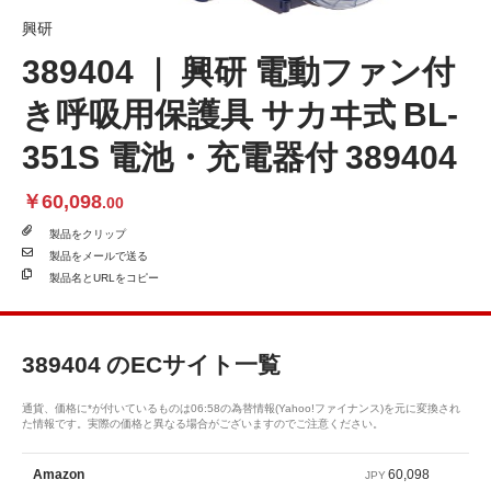
興研
389404 ｜ 興研 電動ファン付
き呼吸用保護具 サカヰ式 BL-
351S 電池・充電器付 389404
￥60,098
.00
製品を
クリップ
製品を
メールで送る
製品名と
URLをコピー
389404
のECサイト一覧
通貨、価格に*が付いているものは06:58の為替情報(Yahoo!ファイナンス)を元に変換され
た情報です。実際の価格と異なる場合がございますのでご注意ください。
60,098
Amazon
JPY