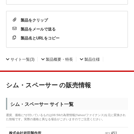
製品を
クリップ
製品を
メールで送る
製品名と
URLをコピー
サイト一覧
(3)
製品概要・特長
製品仕様
シム・スペーサー の販売情報
シム・スペーサー サイト一覧
通貨、価格に*が付いているものは06:58の為替情報(Yahoo!ファイナンス)を元に変換され
た情報です。実際の価格と異なる場合がございますのでご注意ください。
451
株式会社岩田製作所
JPY