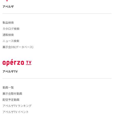
アペルザ
製品検索
カタログ検索
通販検索
ニュース検索
展示会DB(データベース)
アペルザTV
動画一覧
展示会取材動画
配信予定動画
アペルザTV ランキング
アペルザTV イベント