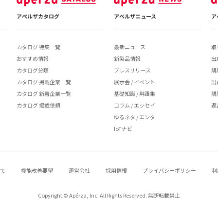
アペルザカタログ
アペルザニュース
ア
カタログ 特集一覧
最新ニュース
取
おすすめ情報
新製品情報
出
カタログ分類
プレスリリース
購
カタログ 掲載企業一覧
展示会 / イベント
出
カタログ 新着企業一覧
基礎知識 / 用語集
購
カタログ 掲載依頼
コラム / エッセイ
返
ゆるネタ / エンタ
IoTナビ
いて
機能改善要望
運営会社
採用情報
プライバシーポリシー
利
Copyright © Apérza, Inc. All Rights Reserved. 無断転載禁止