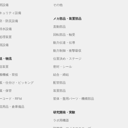
明設備
その他
キュリティ設備
メカ部品・装置部品
防・防災設備
直動部品
排水設備
回転部品・軸受
処理装置
動力伝達・伝導
境設備
動力制御・衝撃吸収
送・物流
位置決め・ステージ
送装置
密封・シール
搬機械・荷役
結合・締結
載・仕分け・ピッキング
配管部品
蔵・保管
装置部品
ーコード・RFId
筐体・盤用パーツ・機構部品
流用品・倉庫備品
研究開発・実験
ラボ用機器