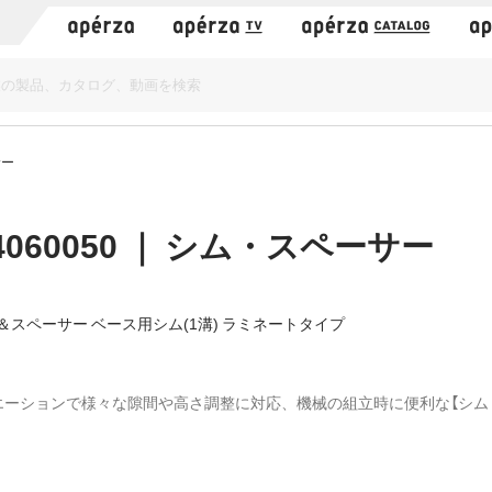
）
サー
54060050 ｜ シム・スペーサー
＆スペーサー ベース用シム(1溝) ラミネートタイプ
エーションで様々な隙間や高さ調整に対応、機械の組立時に便利な【シム