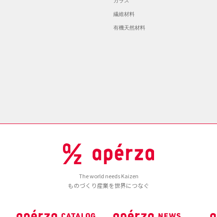
ガラス
繊維材料
有機天然材料
The world needs Kaizen
ものづくり産業を世界につなぐ