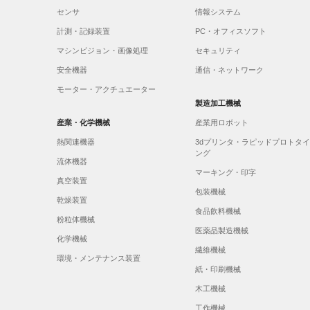
センサ
情報システム
計測・記録装置
PC・オフィスソフト
マシンビジョン・画像処理
セキュリティ
安全機器
通信・ネットワーク
モーター・アクチュエーター
製造加工機械
産業・化学機械
産業用ロボット
熱関連機器
3dプリンタ・ラピッドプロトタ
ング
流体機器
マーキング・印字
真空装置
包装機械
乾燥装置
食品飲料機械
粉粒体機械
医薬品製造機械
化学機械
繊維機械
環境・メンテナンス装置
紙・印刷機械
木工機械
工作機械