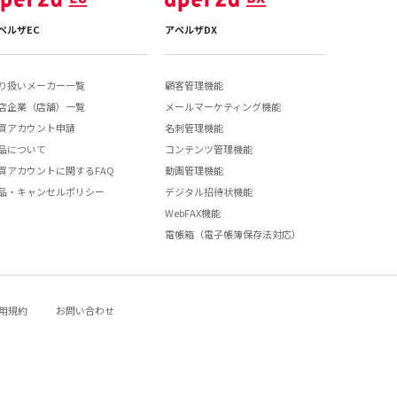
ペルザEC
アペルザDX
り扱いメーカー一覧
顧客管理機能
店企業（店舗）一覧
メールマーケティング機能
買アカウント申請
名刺管理機能
品について
コンテンツ管理機能
買アカウントに関するFAQ
動画管理機能
品・キャンセルポリシー
デジタル招待状機能
WebFAX機能
電帳箱（電子帳簿保存法対応）
用規約
お問い合わせ