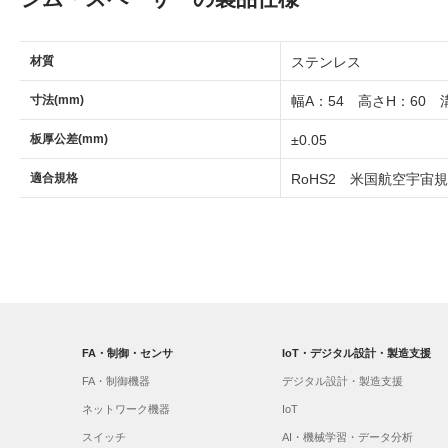
材質
ステンレス
寸法(mm)
幅A：54 高さH：60 
板厚公差(mm)
±0.05
適合規格
RoHS2 米国航空宇宙規格
FA・制御・センサ
IoT・デジタル設計・製造支援
FA・制御機器
デジタル設計・製造支援
ネットワーク機器
IoT
スイッチ
AI・機械学習・データ分析