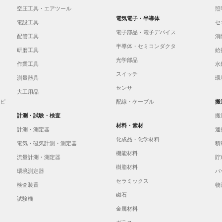
空圧工具・エアツール
照
電気電子・半導体
電設工具
セ
電子部品・電子デバイス
配管工具
消
半導体・セミコンダクタ
研磨工具
給
光学部品
作業工具
水
スイッチ
測量器具
環
センサ
大工用品
イピ
配線・ケーブル
搬
計測・試験・検査
搬
材料・素材
計測・測定器
運
化成品・化学材料
電気・磁気計測・測定器
積
機能材料
流量計測・測定器
貯
樹脂材料
環境測定器
バ
セラミックス
検査装置
物
磁石
試験機
金属材料