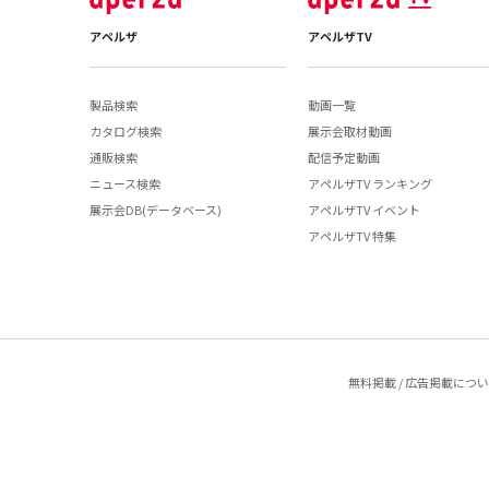
アペルザ
アペルザTV
製品検索
動画一覧
カタログ検索
展示会取材動画
通販検索
配信予定動画
ニュース検索
アペルザTV ランキング
展示会DB(データベース)
アペルザTV イベント
アペルザTV 特集
無料掲載 / 広告掲載につ