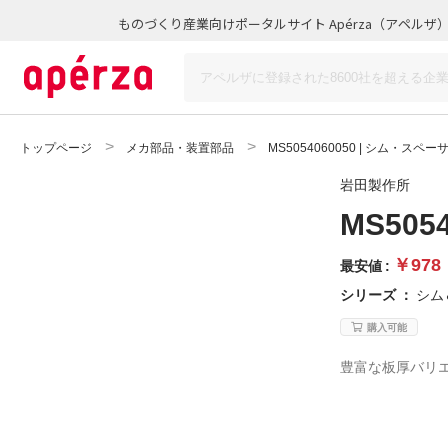
ものづくり産業向けポータルサイト Apérza（アペルザ
トップページ
メカ部品・装置部品
MS5054060050 | シム・スペー
岩田製作所
MS50
￥978
最安値 :
シリーズ
：
シム
購入可能
豊富な板厚バリ