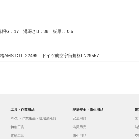
溝幅G：17 溝深さB：38 板厚t：0.5
AMS-DTL-22499 ドイツ航空宇宙規格LN29557
工具・作業用品
現場安全・衛生用品
建
MRO・作業用品・現場消耗品
安全用品
エ
切削工具
清掃用品
熱
電動工具
衛生用品
空