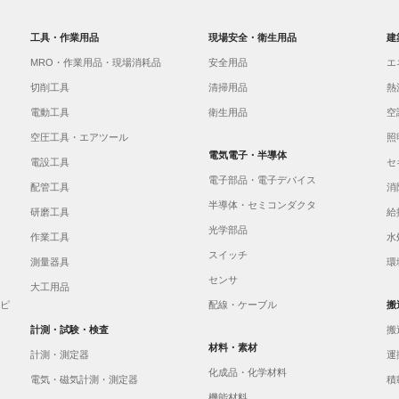
工具・作業用品
現場安全・衛生用品
建
MRO・作業用品・現場消耗品
安全用品
エ
切削工具
清掃用品
熱
電動工具
衛生用品
空
空圧工具・エアツール
照
電気電子・半導体
電設工具
セ
電子部品・電子デバイス
配管工具
消
半導体・セミコンダクタ
研磨工具
給
光学部品
作業工具
水
スイッチ
測量器具
環
センサ
大工用品
イピ
配線・ケーブル
搬
計測・試験・検査
搬
材料・素材
計測・測定器
運
化成品・化学材料
電気・磁気計測・測定器
積
機能材料