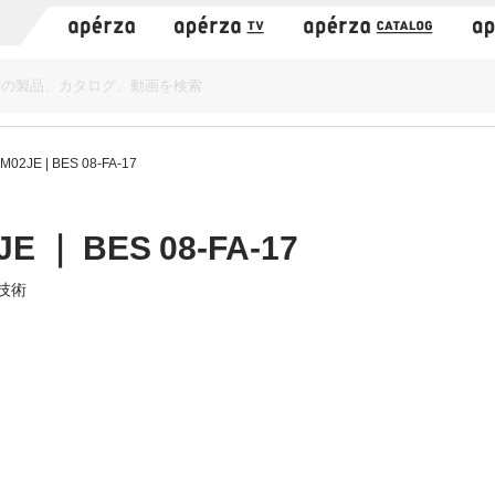
）
M02JE | BES 08-FA-17
E ｜ BES 08-FA-17
技術