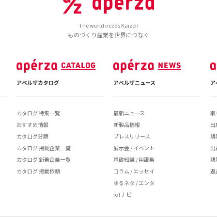
The world needs Kaizen
ものづくり産業を世界につなぐ
アペルザカタログ
アペルザニュース
ア
カタログ 特集一覧
最新ニュース
取
おすすめ情報
新製品情報
出
カタログ分類
プレスリリース
購
カタログ 掲載企業一覧
展示会 / イベント
出
カタログ 新着企業一覧
基礎知識 / 用語集
購
カタログ 掲載依頼
コラム / エッセイ
返
ゆるネタ / エンタ
IoTナビ