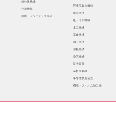
粉粒体機械
医薬品製造機械
化学機械
繊維機械
環境・メンテナンス装置
紙・印刷機械
木工機械
工作機械
加工機械
溶接機械
塗装機械
洗浄装置
基板実装機
半導体製造装置
樹脂・フィルム加工機