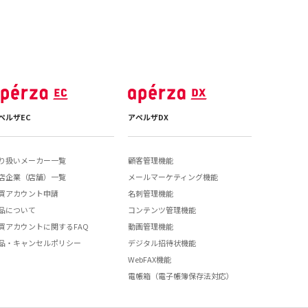
ペルザEC
アペルザDX
り扱いメーカー一覧
顧客管理機能
店企業（店舗）一覧
メールマーケティング機能
買アカウント申請
名刺管理機能
品について
コンテンツ管理機能
買アカウントに関するFAQ
動画管理機能
品・キャンセルポリシー
デジタル招待状機能
WebFAX機能
電帳箱（電子帳簿保存法対応）