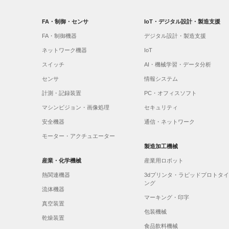
FA・制御・センサ
IoT・デジタル設計・製造支援
FA・制御機器
デジタル設計・製造支援
ネットワーク機器
IoT
スイッチ
AI・機械学習・データ分析
センサ
情報システム
計測・記録装置
PC・オフィスソフト
マシンビジョン・画像処理
セキュリティ
安全機器
通信・ネットワーク
モーター・アクチュエーター
製造加工機械
産業・化学機械
産業用ロボット
熱関連機器
3dプリンタ・ラピッドプロトタ
ング
流体機器
マーキング・印字
真空装置
包装機械
乾燥装置
食品飲料機械