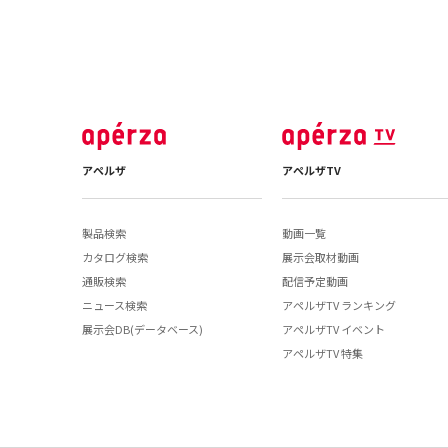
アペルザ
アペルザTV
製品検索
動画一覧
カタログ検索
展示会取材動画
通販検索
配信予定動画
ニュース検索
アペルザTV ランキング
展示会DB(データベース)
アペルザTV イベント
アペルザTV 特集