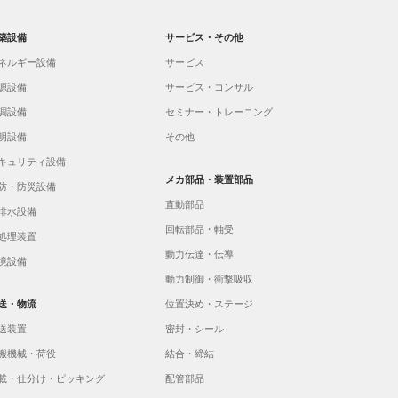
築設備
サービス・その他
ネルギー設備
サービス
源設備
サービス・コンサル
調設備
セミナー・トレーニング
明設備
その他
キュリティ設備
メカ部品・装置部品
防・防災設備
直動部品
排水設備
回転部品・軸受
処理装置
動力伝達・伝導
境設備
動力制御・衝撃吸収
送・物流
位置決め・ステージ
送装置
密封・シール
搬機械・荷役
結合・締結
載・仕分け・ピッキング
配管部品