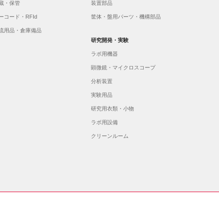
蔵・保管
装置部品
ーコード・RFId
筐体・盤用パーツ・機構部品
流用品・倉庫備品
研究開発・実験
ラボ用機器
顕微鏡・マイクロスコープ
分析装置
実験用品
研究用衣類・小物
ラボ用設備
クリーンルーム