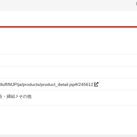
alluff/MJP/ja/products/product_detail.jsp#/245612
合・締結
その他