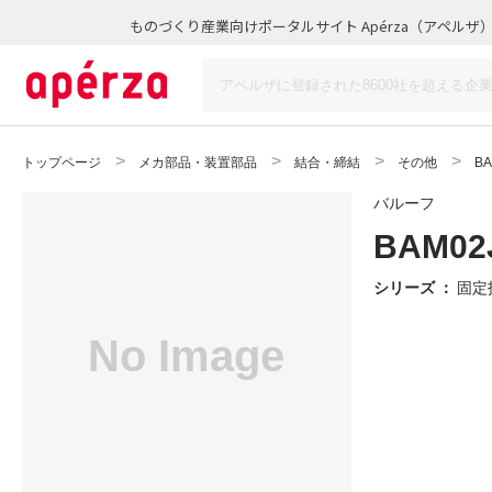
ものづくり産業向けポータルサイト Apérza（アペルザ
トップページ
メカ部品・装置部品
結合・締結
その他
BA
バルーフ
BAM02J
シリーズ
：
固定