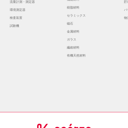
流量計測・測定器
貯
樹脂材料
環境測定器
バ
セラミックス
検査装置
物
磁石
試験機
金属材料
ガラス
繊維材料
有機天然材料