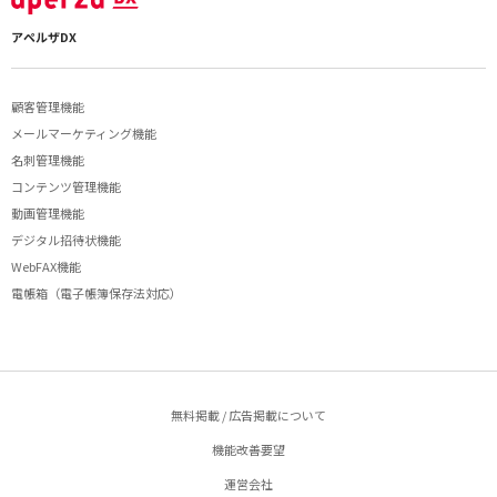
アペルザDX
顧客管理機能
メールマーケティング機能
名刺管理機能
コンテンツ管理機能
動画管理機能
デジタル招待状機能
WebFAX機能
電帳箱（電子帳簿保存法対応）
無料掲載 / 広告掲載について
機能改善要望
運営会社