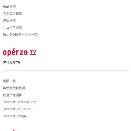
製品検索
カタログ検索
通販検索
ニュース検索
展示会DB(データベース)
アペルザTV
動画一覧
展示会取材動画
配信予定動画
アペルザTV ランキング
アペルザTV イベント
アペルザTV 特集