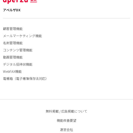
アペルザDX
顧客管理機能
メールマーケティング機能
名刺管理機能
コンテンツ管理機能
動画管理機能
デジタル招待状機能
WebFAX機能
電帳箱（電子帳簿保存法対応）
無料掲載 / 広告掲載について
機能改善要望
運営会社