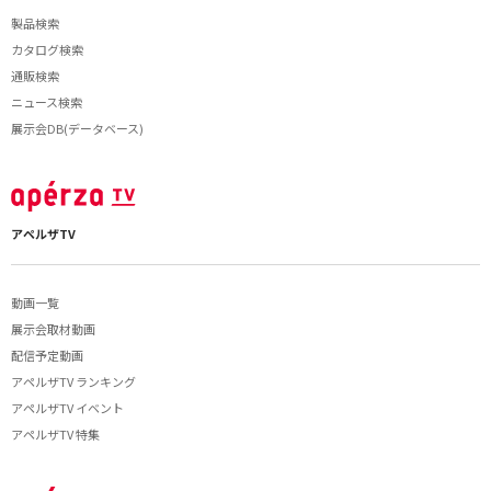
製品検索
カタログ検索
通販検索
ニュース検索
展示会DB(データベース)
アペルザTV
動画一覧
展示会取材動画
配信予定動画
アペルザTV ランキング
アペルザTV イベント
アペルザTV 特集