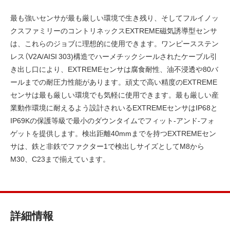
最も強いセンサが最も厳しい環境で生き残り、そしてフルイノッ
クスファミリーのコントリネックスEXTREME磁気誘導型センサ
は、これらのジョブに理想的に使用できます。ワンピースステン
レス（V2A/AISI 303)構造でハーメチックシールされたケーブル引
き出し口により、EXTREMEセンサは腐食耐性、油不浸透や80バ
ールまでの耐圧力性能があります。頑丈で高い精度のEXTREME
センサは最も厳しい環境でも気軽に使用できます。最も厳しい産
業動作環境に耐えるよう設計されいるEXTREMEセンサはIP68と
IP69Kの保護等級で最小のダウンタイムでフィット-アンド-フォ
ゲットを提供します。検出距離40mmまでを持つEXTREMEセン
サは、鉄と非鉄でファクター1で検出しサイズとしてM8から
M30、C23まで揃えています。
詳細情報