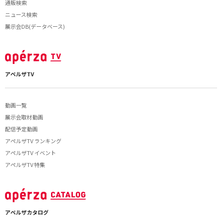
通販検索
ニュース検索
展示会DB(データベース)
アペルザTV
動画一覧
展示会取材動画
配信予定動画
アペルザTV ランキング
アペルザTV イベント
アペルザTV 特集
アペルザカタログ