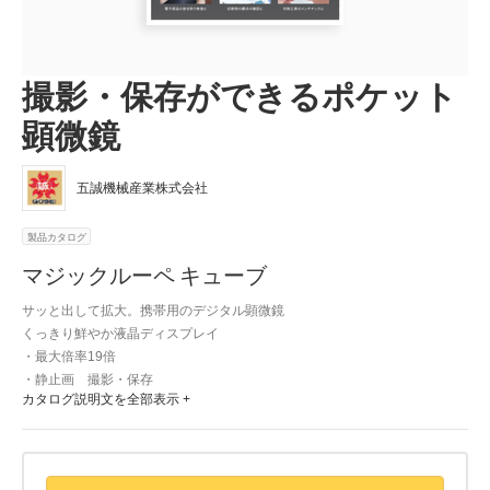
撮影・保存ができるポケット
顕微鏡
五誠機械産業株式会社
製品カタログ
マジックルーペ キューブ
サッと出して拡大。携帯用のデジタル顕微鏡

くっきり鮮やか液晶ディスプレイ

・最大倍率19倍

・静止画　撮影・保存

カタログ説明文を全部表示 +
・LED、UVライト

電子部品の抜き取りに

印刷物の網点の確認に
