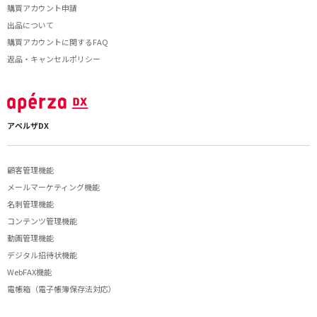
購買アカウント申請
出品について
購買アカウントに関するFAQ
返品・キャンセルポリシー
アペルザDX
顧客管理機能
メールマーケティング機能
名刺管理機能
コンテンツ管理機能
動画管理機能
デジタル招待状機能
WebFAX機能
電帳箱（電子帳簿保存法対応）