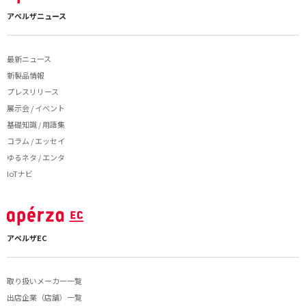
アペルザニュース
最新ニュース
新製品情報
プレスリリース
展示会 / イベント
基礎知識 / 用語集
コラム / エッセイ
ゆるネタ / エンタ
IoTナビ
アペルザEC
取り扱いメーカー一覧
出店企業（店舗）一覧