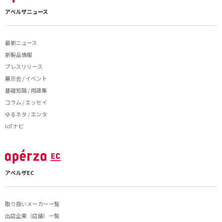
アペルザニュース
最新ニュース
新製品情報
プレスリリース
展示会 / イベント
基礎知識 / 用語集
コラム / エッセイ
ゆるネタ / エンタ
IoTナビ
アペルザEC
取り扱いメーカー一覧
出店企業（店舗）一覧