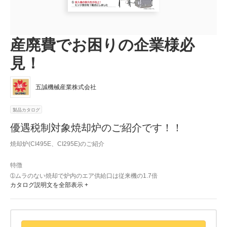
産廃費でお困りの企業様必
見！
五誠機械産業株式会社
製品カタログ
優遇税制対象焼却炉のご紹介です！！
焼却炉(CI495E、CI295E)のご紹介

特徴

➀ムラのない焼却で炉内のエア供給口は従来機の1.7倍

カタログ説明文を全部表示 +
②バーナーに失火自動検出機能が追加され安全性が向上

③のぞき窓により焼却状況を把握可能

④投入機の容積は従来機の1.2倍

⑤ヒンジ部分を一軸にし投入機の耐久性が向上
