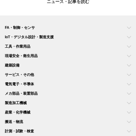
ニュース・記事を読む
てその措置をあらかじめ実施している作業場に、さらなる改善措置を
求める趣 旨ではないこと。 3
FA・制御・センサ
IoT・デジタル設計・製造支援
工具・作業用品
現場安全・衛生用品
建築設備
サービス・その他
電気電子・半導体
メカ部品・装置部品
製造加工機械
産業・化学機械
搬送・物流
計測・試験・検査