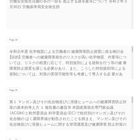
労働安全衛生法施行令の一部を 改正する政令案等について 令和２年３
了 致します。 アイツインアーク ご愛顧賜り、誠にありがとうござ
イ サンルクスエース 蛍光ランプ （直 管形蛍光ランプ・ コンパクト形
月30日 労働基準局安全衛生部
いました。 ※セラミックメタルハライドランプ、メタルハライドラン
蛍光ランプ）※ 特殊用途ランプ 紫 外線ランプ （高圧・低圧水銀ラン
プ、高圧ナトリウムランプは生産を継続します。 2020年 2021年
プ、メタルハライドランプ） 半導体製造用超高圧水銀ランプ など 岩崎
６/30 1/1～ 水銀ランプ 生産・輸出・輸入禁止 2020年 6月末 注文受付
電気の LEDシリーズ ※ 直管形蛍光ランプ・コンパクト形蛍光ランプ
終了 ご購入は 注文 お早めに！ 生産・輸入 販売 在庫が無くなり次第販
は水銀を含んでいますが、 岩崎電気の直管形蛍光ランプ・コンパクト
売を終了します。 代替製品への更新もお任せください！ 岩崎電気の
形蛍光ランプは水銀封入量が 規制値（5～10mg）以下となりますので、
LEDシリーズ 岩崎電気の高効率HIDランプ レディオック セラミックメ
引き続き製造・販売が可能です。 レディオック 岩崎電気は、配光技
Page 18
タルハライドランプ LEDランプ メタルハライドランプ LED照明器具
術、回路技術を駆使して、 道路・トンネル・防犯照明、景観・街路照
高圧ナトリウムランプ LEDランプ LED照明器具 ※本チラシの記載内
明、スポーツ照明、商業・工場施設照明など 用途、環境に応じた信頼
令和元年度 化学物質による労働者の 健康障害防止措置に係る検討会
容は2019年07月現在のものです。 2019.07
性の高い LED照明器具・LEDランプの開発に全力を注いでいます。
【目的】 労働者への健康障害発生のリスクが高い化学物質、作業等につ
いては、リスクの程度に応じて、特別規則による規制を行う等の健 康
障害防止措置を講じる必要があり、また、こうした特別規則等による
規制については、対策の実現可能性等も考慮して導入する必 要があ
る。 このため、学識経験者及び健康障害防止措置の関係者から成る検
討会を開催し、労働者への健康障害のリスクが高いと認められる 化学
物質に関し、ばく露防止措置等の健康障害防止措置について検討す
Page 19
る。 参集者・特別参集者名簿 検討の経緯 ○管理濃度等検討会 上野 晋
第１ マンガン及びその化合物並びに溶接ヒュームへの健康障害防止対
産業医科大学 産業生態科学研究所 職業性中毒学研究室 教授 第１回：
策の基本的考え方 １ 報告書の趣旨等 米国産業衛生専門家会議
平成28年８月30日 大前和幸 慶應義塾大学 名誉教授 第２回：平成29年
（ACGIH）と欧州委員会 科学委員会（EC）で粒径別のマンガン及びその
１月10日 ◎小野真理子 独立行政法人労働者健康安全機構 労働安全衛
化合物の ばく露限界値が勧告されたことを踏まえ、マンガン及びその
生総合研究所研究員 第３回：平成29年５月23日 唐沢正義 労働衛生コ
化合物並びに溶接ヒュームに関する管理濃度及び健康障害 防止対策の
ンサルタント 第４回：平成30年３月12日 小西淑人 一般社団法人日本
検討結果をとりまとめたもの ２ 塩基性酸化マンガンの有害性について
繊維状物質研究協会 専務理事 田中 茂 十文字学園女子大学 名誉教授 ○
（政令案関係）  溶接ヒューム及び溶解フェロマンガン・ヒュームのい
化学物質による労働者の健康障害 藤間俊彦 AGC株式会社 環境安全品