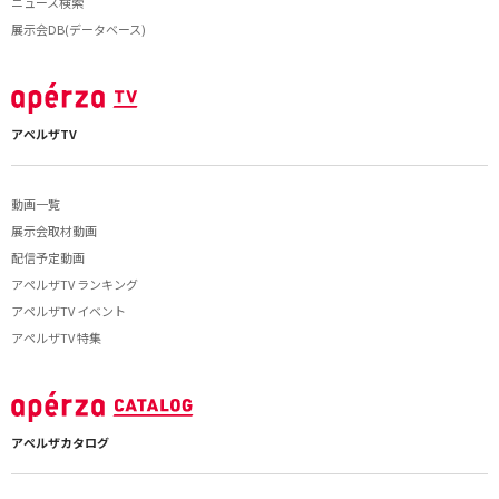
ニュース検索
展示会DB(データベース)
アペルザTV
動画一覧
展示会取材動画
配信予定動画
アペルザTV ランキング
アペルザTV イベント
アペルザTV 特集
アペルザカタログ