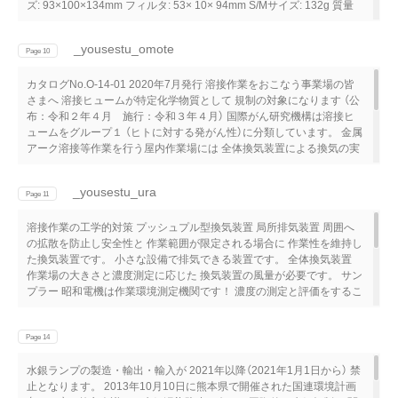
ズ: 93×100×134mm フィルタ: 53× 10× 94mm S/Mサイズ: 132g 質量
M/Lサイズ: 139g フィルタ: 17.2g 面体、及び、フィルタフレーム:
メディカルグレードTPE 材質 (熱可塑性エラストマー） フィルタエレ
_yousestu_omote
メント: 機械式多層HESPA合成繊維 区分 RL3 販売元 GVSジャパン
Page 10
株式会社 お問い合せ先 〒160-0023 東京都新宿区⻄新宿7-10-12 Tel
カタログNo.O-14-01 2020年7月発行 溶接作業をおこなう事業場の皆
03-5937-1447 Fax 03-5937-1448 製造元 GVS Filter Technology UK
さまへ 溶接ヒュームが特定化学物質として 規制の対象になります （公
MADE IN U.K.
布：令和２年４月 施行：令和３年４月） 国際がん研究機構は溶接ヒ
ュームをグループ１ （ヒトに対する発がん性）に分類しています。 金属
アーク溶接等作業を行う屋内作業場には 全体換気装置による換気の実
施又はこれと同等以上の措置 （プッシュプル型換気装置及び局所排気
装置）を 講じなければなりません。 金属アーク溶接等作業を継続して
_yousestu_ura
行う屋内作業場は 個人サンプリングにより空気中の溶接ヒューム 濃度
Page 11
を測定しなければなりません。※令和4年3月31日までに測定を行うこ
溶接作業の工学的対策 プッシュプル型換気装置 局所排気装置 周囲へ
とが必要 近年報告された溶接作業による労働災害 亜鉛メッキ部材溶接
の拡散を防止し安全性と 作業範囲が限定される場合に 作業性を維持し
中の 炭酸ガスアーク溶接作業の 亜鉛中毒 一酸化炭素中毒 溶接作業に
た換気装置です。 小さな設備で排気できる装置です。 全体換気装置
は工学的対策（全体換気、プッシュプル型換気、 局所排気）が必要で
作業場の大きさと濃度測定に応じた 換気装置の風量が必要です。 サン
す！
プラー 昭和電機は作業環境測定機関です！ 濃度の測定と評価をするこ
とができます！ ポンプ 個人サンプリング法による濃度の測定が必要で
す。※令和3年4月より測定開始。 調査 立案 設計 届出 施工 点検整備
環境測定 製作施工はもちろん届出書類や作業環境評価もワンストップ
Page 14
で対応します。 東京支店 ☎03（5833）3201 大阪本社営業部
水銀ランプの製造・輸出・輸入が 2021年以降（2021年1月1日から） 禁
☎072（873）1221 札幌営業所 ☎011（792）8175 岡山営業所
止となります。 2013年10月10日に熊本県で開催された国連環境計画
☎086（242）3351 北関東営業所 ☎0277（78）6431 滋賀営業所