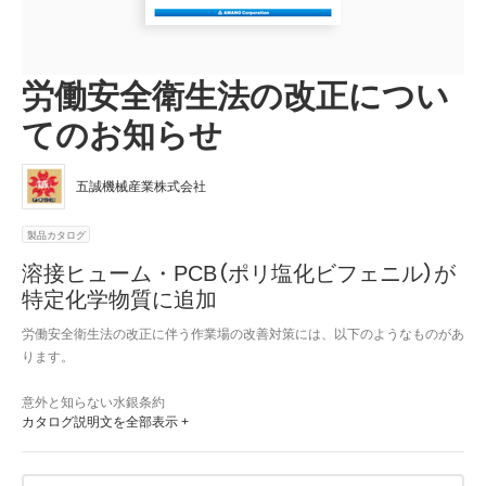
労働安全衛生法の改正につい
てのお知らせ
五誠機械産業株式会社
製品カタログ
溶接ヒューム・PCB（ポリ塩化ビフェニル）が
特定化学物質に追加
労働安全衛生法の改正に伴う作業場の改善対策には、以下のようなものがあ
ります。

意外と知らない水銀条約

カタログ説明文を全部表示 +
水銀ランプの製造・輸出・輸入が2021年1月1日から禁止となります！

溶接ヒューム：特定化学物質障害予防規則
