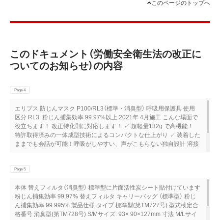
このページのトップへ
このドキュメント（労働安全衛生法の改正に
ついてのお知らせ）の内容
Page 4
エリプス 防じんマスク P100/RL3（標準・消臭型） 呼吸用保護具 使用
区分 RL3: 粉じん捕集効率 99.97%以上 2021年 4月施工 こんな場面で
役⽴ちます！ 改正特化則に対応します！ ✓ 超軽量132g で高機能！
特許取得済みの一体成型技術によるコンパクトな仕上がり ✓ 装着した
ままでも会話が可能！呼吸がしやすい、声がこもらない独自設計 溶接
作業に! ✓ フィルタの張り出しが無く視界が広い！溶接面やシールド
に干渉しない設計 ✓ 不快な臭気をカットする消臭フィルタ対応 商
品・装着方法 グラインダー作業に! 動画はこちら ✓ 区分RL3対応で、
Page 5
微細な鉄粉もしっかりキャッチ ✓ 手元の視界を確保するスリムな面体
本体 替えフィルタ（消臭型） 標準型に片面活性炭シート貼付けています
粉じん捕集効率 99.97% 替えフィルタ キャリーバッグ （標準型） 粉じ
ん捕集効率 99.995% 製品仕様 タイプ 標準型(第TM727号) 型式検定合
格番号 消臭型(第TM728号) S/Mサイズ: 93× 90×127mm 寸法 M/Lサイ