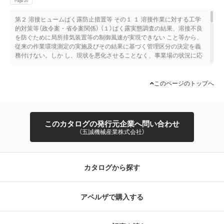
ずれにも、塩基性酸化マンガンが含まれており、溶接ヒューム及 び溶
Page 20
質本部環境安全部 マネージャー 防止措置に係る検討会 中明賢二 麻布
解フェロマンガン・ヒュームへのばく露による神経機能障害が多数報
大学 名誉教授 第１回：平成30年３月12日 名古屋俊士 早稲田大学 名
第２ 溶接ヒュームばく露防止措置等 その１ １ 溶接作業に対する工学
告され、その多くには、ばく露量－作用関 係が認められた。  塩基性
誉教授 （管理濃度検討会と同時開催） 保利 一 産業医科大学 産業保健学
的対策等（政令案・省令案関係） （１）ばく露実態調査の結果、溶接不良
酸化マンガンに関する特殊健康診断（指導勧奨）において、一定の有所
部 環境マネジメント学科 教授 第２回：平成30年８月３日 松村芳美 公
を防ぐために局所排気装置等の制御風速が実現できない こと等から、
見者（2.4％）が認められる。  以上から、従来の特定化学物質（第２類
益社団法人産業安全技術協会 ＴＩＩＳフェロー 第３回：令和元年８月
従来の作業環境測定の実施及びその結果に基づく管理区分の決定を義
物質）である「マンガン及びその化合物（塩基性酸化マンガンを除
５日 第４回：令和元年12月16日 （特別参集者） 第５回：令和２年１月
務付けない。しか し、現状を悪化させることなく、事業場の状況に応
く。）」から、「（塩基性酸化マンガンを除く。）」を削除し、「マンガン
21日 圓藤吟史 中央労働災害防止協会 大阪労働衛生総合センター所長
じた対策を促すため、事業者に対し次に掲げる段階 的な規制を設ける
及びその化合物」とすることが妥当である。 ３ 溶接ヒュームの特定化
報告書公表：令和２年2月10日 小嶋 純 独立行政法人労働者健康安全機
べきである。（省令案関係、⑥を除く） ① 金属をアーク溶接する作業及
学物質としての位置付けについて（政令案・省令案関係）  国際がん研
構 労働安全衛生総合研究所 作業環境研究グループ 櫻井治彦 慶應義塾
びアークを用いて金属を溶断し、 又はガウジングする作業その他の溶
究機構（IARC)は、2017年、溶接ヒュームをグループ１（ヒトに対する
大学 名誉教授 （◎は座長、五十音順、敬称略） このほか、関係団体か
このページのトップへ
接ヒュームを製造し、又は取り扱う作業 （以下「金属アーク溶接等作
発がん性）に分類。  「溶接ヒューム」と「マンガン及びその化合物」
らの意見聴取及び 清水英佑 東京慈恵会医科大学 名誉教授 溶接ヒュー
業」という。）を行う屋内作業場については、 当該作業にかかる溶接ヒ
は、その毒性や健康影響が異なる可能性が高いことから、「溶接 ヒュ
ムのばく露実態調査も行った。 １
ュームを減少させるため、全体換気装置による 換気の実施又はこれと
ーム」を独立した特定化学物質（管理第２類物質）として位置付ける。 
同等以上の措置（※１）を講ずること。 ※１ 「同等以上の措置」には、
当面、特別管理物質としては位置付けず、発がんの原因物質等の知見
このカタログの発行元企業へ問い合わせ
プッシュプル型換気装置及び局所排気装置が含まれる。 ② 金属アーク
が明らかになった時点で、再検討。 ４ 溶接ヒュームに係る特殊健康診
（五誠機械産業株式会社）
溶接等作業を継続して行う屋内作業場について、金属アーク溶接等作
断の項目（省令案関係）  現行の「マンガン及びその化合物（塩基性酸化
業の方法を 新たに採用し、又は変更する（※２）ときに、個人サンプリ
マンガンを除く。）」の項目と同様とする。  特殊健康診断の対象とな
ングにより空気中の溶接ヒューム 濃度を測定すること。 ※２ 「アーク
るのは、他の物質と同様に、溶接ヒュームにばく露される作業に常時
溶接等作業の方法を変更する」場合には、溶接方法を変更する場合並
従事する者に限られる。  今後、溶接ヒュームに含まれる物質の毒性
カタログから探す
びに溶接材料、母材及び溶接作業場所の変更 が溶接ヒュームの濃度に
や発がん性が明らかになった場合、特殊健康診断の項目を再検討。 2
大きな影響を与える場合を含む。 ③ ②による空気中の溶接ヒュームの
濃度の測定の結果に応じて、換気装置の風量の増加その他必要な措置
アペルザで購入する
を講ずること（※３） 。 ※３ ③は、②の測定結果が⑥の基準値を下回
る作業場や、対象作業場と同一事業場の類似の溶接作業場において②
の結果 に応じて十分に環境改善措置を検討し、当該対象作業場におい