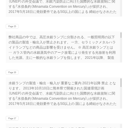
（UNEP）の外交会議で、水銀汚染防止に向けた国際的な水銀規制に 関
☎077（583）5555 仙台営業所 ☎022（782）9901 福岡営業所
する「水俣条約（Minamata Convention on Mercury）」が採択され、
☎092（472）6631 名古屋支店 ☎052（821）1211 エンジニアリング海外
2017年5月18日に発効要件である50以上の国による 締結がなされたた
営業部 金沢営業所 ☎076（223）1122 ☎072（871）1511 昭和電機
め、2017年8月16日に発効されました。 この条約により、水銀に関す
http://www.showadenki.co.jp
る規制が2021年1月1日から実施されます。 「水銀条約」のポイント 弊
社商品への影響 一般照明用の高圧水銀ランプは、2021年から製造・
Page 15
輸出・輸 高圧水銀ランプに分類される、一般照明用の以下の商品の製
弊社商品の中では、高圧水銀ランプに分類される、一般照明用の以下
入を禁止。 造・輸出・輸入が禁止されます。 メタルハライドランプ・
の製品の製造・輸出入が禁止されます。 一方、セラミックメタルハラ
高圧ナトリウムランプ・特殊用途ラン 一方、セラミックメタルハライ
イドランプなどの商品は影響を受けません。 ※ 高圧水銀ランプとは
ドランプなどの商品は影響を受け プ（紫外線ランプなど）は、規制対象
… ガラス管内の水銀蒸気中のアーク放電により発生する光放射を利用
外。 ません。 蛍光灯は、水銀封入量を規制。（5～10mg） 2021年以
した光源。主に一般的な水銀ランプを指します。 2021年以降、 製造
降、製造ができなくなります。 製造禁止となる弊社製品 アイ水銀ラン
ができなくなります。 イワサキは水銀ランプ以外のHIDランプを 製造
プ 水銀 代替製品への早めの ツインマーキュリー 切り替えをお勧めし
禁止となる弊社製品 2021年以降も製造します。 アイ水 銀ランプ 岩崎
ます。 セルフバラスト水銀ランプ アイツインアーク ランプ 高効H率
電気の高効率HIDランプ セラミックメタルハライドランプ FECセラル
Page 16
IDランプ LED セラミックメタルハライド LEDランプ ランプなど LED
クスエースPRO2 セラルクス ツインマーキュリー FECセラルクスエー
照明器具 岩崎電気の高効率HIDランプ 岩崎電気の LEDシリーズ セラ
水銀ランプの製造・輸出・輸入が 重要なご案内 2021年以降 禁止 とな
スPRO セラルクスTFECセラルクスエースEX2 セラルクスTC FECセ
ミックメタルハライドランプ レディオック メタルハライドランプ
ります。 2013年10月10日に熊本県で開催された国連環境計画
ラルクスエースEX セラルクスTCP FECセラルクスエース セラルクス
LEDランプ 高圧ナトリウムランプ 2021年以降も製造します。 LED照
（UNEP）の外交会議で、水銀汚染防止に向けた国際的な水銀規制 に関
TD ツインセラルクス CDM-R セルフバラスト水銀ランプ メタルハラ
明器具
する「水俣条約（Minamata Convention on Mercury）」が採択され、
イドランプ ハイラックス 電子安定器用 アイクリーンエース アイ マ
2017年5月18日に発効要件である50以上の 国による締結がなされたた
ルチメタルランプ FECマルチハイエースH クウォーツアーク アイツ
め、2017年8月16日に発効されました。 この条約により、水銀に関す
インアーク UVカット形 アイ マルチメタルランプ FECマルチハイエ
る規制が2021年1月1日から実施されます。 弊社 も 2020年中に
ースH UVカット形 FECマルチハイエース アイ マルチメタルランプ
生産禁止となる弊社製品アイ水銀ランプ 水銀ランプの受注・生産を ツ
Page 17
アイ マルチハイエース 高圧ナトリウムランプ FECツインサンルクス
インマーキュリーセルフバラスト水銀ランプ 段 階 的 に 終
エース アイ スペシャルクス FECサンルクスエース アイ サンルクス ア