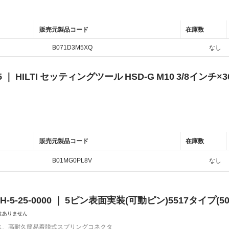
販売元製品コード
在庫数
B071D3M5XQ
なし
35 ｜ HILTI セッティングツール HSD-G M10 3/8インチ×30
販売元製品コード
在庫数
B01MG0PL8V
なし
17H-5-25-0000 ｜ 5ピン表面実装(可動ピン)5517タイプ(5
はありません
ス、高耐久簡易着脱式スプリングコネクタ