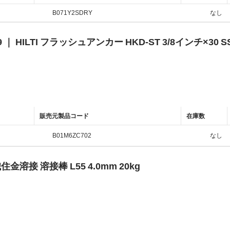
B071Y2SDRY
なし
9 ｜ HILTI フラッシュアンカー HKD-ST 3/8インチ×30 SS3
販売元製品コード
在庫数
B01M6ZC702
なし
住金溶接 溶接棒 L55 4.0mm 20kg