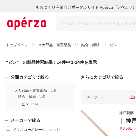
ものづくり産業向けポータルサイト Apérza（アペルザ
トップページ
メカ部品・装置部品
結合・締結
ピン
"ピン"
の製品検索結果：14件中 1-14件を表示
分類カテゴリで絞る
さらにカテゴリで絞る
メカ部品・装置部品
(14)
結合・締結
追
(14)
ピン
(14)
神戸製鋼
｜ 神戸
メーカーで絞る
￥8,561
イマオコーポレーション
(3)