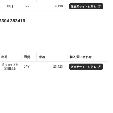
即日
JPY
4,130
販売元サイトを見る
04 353419
出荷
通貨
価格
購入/問い合わせ
注文から5営
JPY
23,423
販売元サイトを見る
業日以上