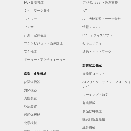
FA・制御機器
デジタル設計・製造支援
ネットワーク機器
IoT
スイッチ
AI・機械学習・データ分析
センサ
情報システム
計測・記録装置
PC・オフィスソフト
マシンビジョン・画像処理
セキュリティ
安全機器
通信・ネットワーク
モーター・アクチュエーター
製造加工機械
産業・化学機械
産業用ロボット
熱関連機器
3dプリンタ・ラピッドプロトタ
ング
流体機器
マーキング・印字
真空装置
包装機械
乾燥装置
食品飲料機械
粉粒体機械
医薬品製造機械
化学機械
繊維機械
環境・メンテナンス装置