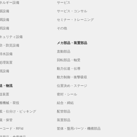
ネルギー設備
サービス
源設備
サービス・コンサル
調設備
セミナー・トレーニング
明設備
その他
キュリティ設備
メカ部品・装置部品
防・防災設備
直動部品
排水設備
回転部品・軸受
処理装置
動力伝達・伝導
境設備
動力制御・衝撃吸収
送・物流
位置決め・ステージ
送装置
密封・シール
搬機械・荷役
結合・締結
載・仕分け・ピッキング
配管部品
蔵・保管
装置部品
ーコード・RFId
筐体・盤用パーツ・機構部品
流用品・倉庫備品