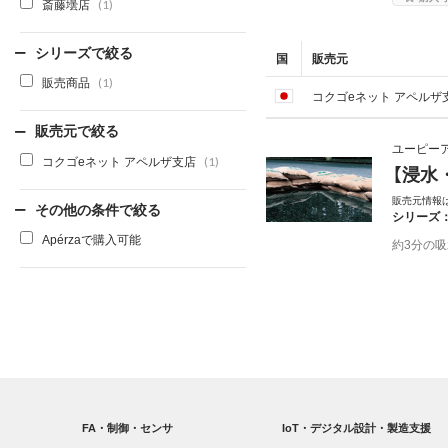
斎藤壜店
(1)
シリーズで絞る
国
販売元
販売商品
(1)
コクゴeネット アペルザ
販売元で絞る
ユーピー
コクゴeネット アペルザ支店
(1)
【浸水
販売元情報
その他の条件で絞る
シリーズ
Apérzaで購入可能
約3分の
FA・制御・センサ
IoT・デジタル設計・製造支援