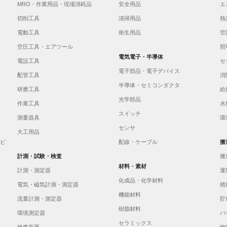
MRO・作業用品・現場消耗品
安全用品
エ
切削工具
清掃用品
熱
電動工具
衛生用品
空
空圧工具・エアツール
照
電気電子・半導体
電設工具
セ
電子部品・電子デバイス
配管工具
消
半導体・セミコンダクタ
研磨工具
給
光学部品
作業工具
水
スイッチ
測量器具
環
センサ
大工用品
イピ
配線・ケーブル
搬
計測・試験・検査
搬
材料・素材
計測・測定器
運
化成品・化学材料
電気・磁気計測・測定器
積
機能材料
流量計測・測定器
貯
樹脂材料
環境測定器
バ
セラミックス
検査装置
物