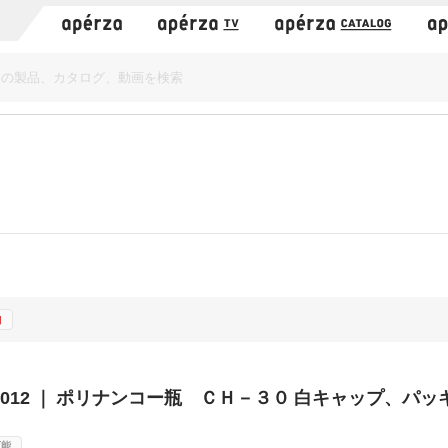
）
加
-59012 ｜ ポリナンコー瓶 ＣＨ－３０ 白キャップ、パッ
可能