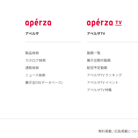
アペルザ
アペルザTV
製品検索
動画一覧
カタログ検索
展示会取材動画
通販検索
配信予定動画
ニュース検索
アペルザTV ランキング
展示会DB(データベース)
アペルザTV イベント
アペルザTV 特集
無料掲載 / 広告掲載につ