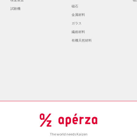
磁石
試験機
金属材料
ガラス
繊維材料
有機天然材料
The world needs Kaizen