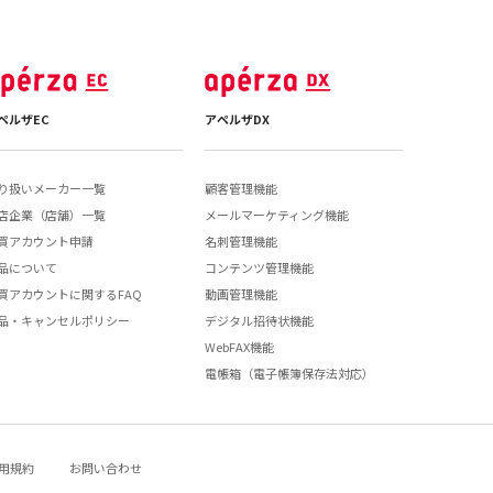
ペルザEC
アペルザDX
り扱いメーカー一覧
顧客管理機能
店企業（店舗）一覧
メールマーケティング機能
買アカウント申請
名刺管理機能
品について
コンテンツ管理機能
買アカウントに関するFAQ
動画管理機能
品・キャンセルポリシー
デジタル招待状機能
WebFAX機能
電帳箱（電子帳簿保存法対応）
用規約
お問い合わせ