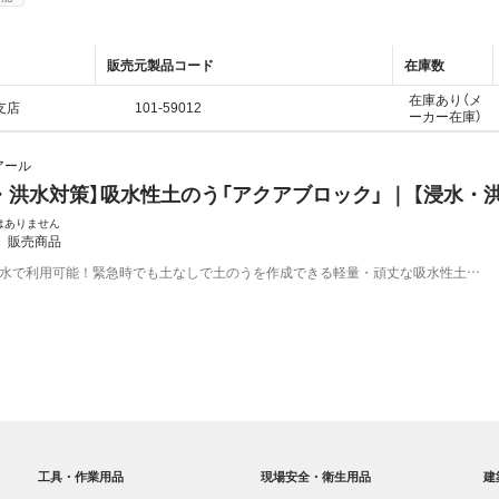
販売元製品コード
在庫数
在庫あり
（メ
支店
101-59012
ーカー在庫）
アール
・洪水対策】吸水性土のう「アクアブロック」 ｜ 【浸水・
はありません
：
販売商品
吸水で利用可能！緊急時でも土なしで土のうを作成できる軽量・頑丈な吸水性土…
工具・作業用品
現場安全・衛生用品
建