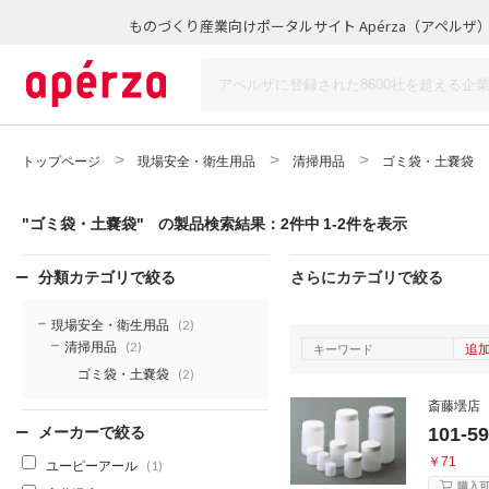
ものづくり産業向けポータルサイト Apérza（アペルザ
トップページ
現場安全・衛生用品
清掃用品
ゴミ袋・土嚢袋
"ゴミ袋・土嚢袋"
の製品検索結果：2件中 1-2件を表示
分類カテゴリで絞る
さらにカテゴリで絞る
現場安全・衛生用品
(2)
清掃用品
追
(2)
ゴミ袋・土嚢袋
(2)
斎藤壜店
101
メーカーで絞る
￥71
ユーピーアール
(1)
購入