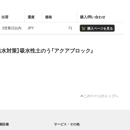
出荷
通貨
価格
購入/問い合わせ
3営業日以内
JPY
71
購入ページを見る
洪水対策】吸水性土のう「アクアブロック」
このページのトップへ
築設備
サービス・その他