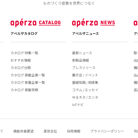
ものづくり産業を世界につなぐ
アペルザカタログ
アペルザニュース
ア
カタログ 特集一覧
最新ニュース
取
おすすめ情報
新製品情報
出
カタログ分類
プレスリリース
購
カタログ 掲載企業一覧
展示会 / イベント
出
カタログ 新着企業一覧
基礎知識 / 用語集
購
カタログ 掲載依頼
コラム / エッセイ
返
ゆるネタ / エンタ
IoTナビ
いて
機能改善要望
運営会社
採用情報
プライバシーポリシー
利