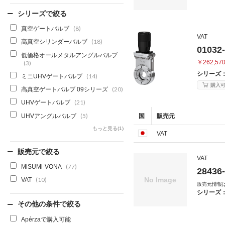
シリーズで絞る
真空ゲートバルブ
(8)
VAT
高真空シリンダーバルブ
(18)
01032
低価格オールメタルアングルバルブ
￥262,57
(3)
シリーズ
ミニUHVゲートバルブ
(14)
購入
高真空ゲートバルブ 09シリーズ
(20)
UHVゲートバルブ
(21)
UHVアングルバルブ
国
販売元
(5)
もっと見る(1)
VAT
販売元で絞る
VAT
MiSUMi-VONA
(77)
28436
VAT
(10)
販売元情報
シリーズ
その他の条件で絞る
Apérzaで購入可能