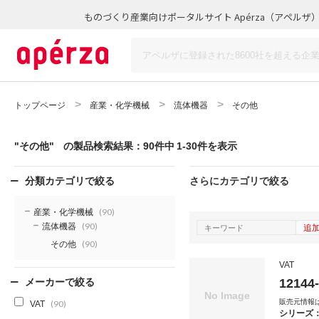
ものづくり産業向けポータルサイト Apérza（アペルザ
トップページ
産業・化学機械
流体機器
その他
"その他"
の製品検索結果：90件中 1-30件を表示
分類カテゴリで絞る
さらにカテゴリで絞る
産業・化学機械
(90)
流体機器
追
(90)
その他
(90)
VAT
12144
メーカーで絞る
販売元情報
VAT
(90)
シリーズ