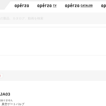
）
加
-JA03
はありません
：
真空ゲートバルブ