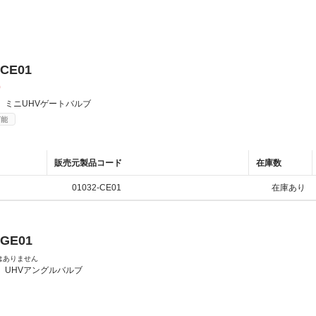
-CE01
0
：
ミニUHVゲートバルブ
可能
販売元製品コード
在庫数
01032-CE01
在庫あり
-GE01
はありません
：
UHVアングルバルブ