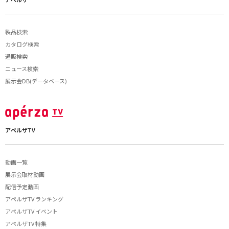
製品検索
カタログ検索
通販検索
ニュース検索
展示会DB(データベース)
アペルザTV
動画一覧
展示会取材動画
配信予定動画
アペルザTV ランキング
アペルザTV イベント
アペルザTV 特集