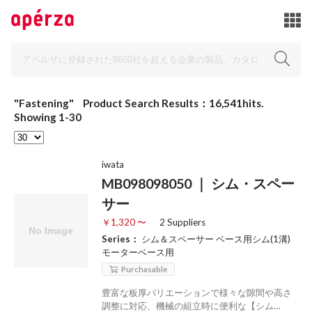
"Fastening"
Product Search Results：16,541hits.
Showing 1-30
iwata
MB098098050 ｜ シム・スペー
サー
￥1,320 〜
2 Suppliers
Series：
シム＆スペーサー ベース用シム(1溝)
モーターベース用
Purchasable
豊富な板厚バリエーションで様々な隙間や高さ
調整に対応、機械の組立時に便利な【シム…