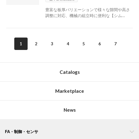
豊富な板厚バリエーションで様々な隙間や高さ
調整に対応、機械の組立時に便利な【シム…
1
2
3
4
5
6
7
8
Catalogs
Marketplace
News
FA・制御・センサ