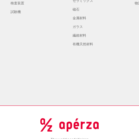
セラミックス
検査装置
物
磁石
試験機
金属材料
ガラス
繊維材料
有機天然材料