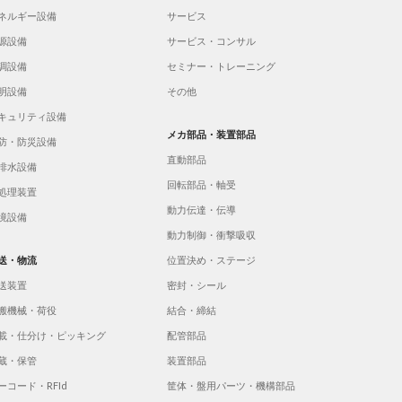
ネルギー設備
サービス
源設備
サービス・コンサル
調設備
セミナー・トレーニング
明設備
その他
キュリティ設備
メカ部品・装置部品
防・防災設備
直動部品
排水設備
回転部品・軸受
処理装置
動力伝達・伝導
境設備
動力制御・衝撃吸収
送・物流
位置決め・ステージ
送装置
密封・シール
搬機械・荷役
結合・締結
載・仕分け・ピッキング
配管部品
蔵・保管
装置部品
ーコード・RFId
筐体・盤用パーツ・機構部品