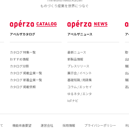
The world needs Kaizen
ものづくり産業を世界につなぐ
アペルザカタログ
アペルザニュース
ア
カタログ 特集一覧
最新ニュース
取
おすすめ情報
新製品情報
出
カタログ分類
プレスリリース
購
カタログ 掲載企業一覧
展示会 / イベント
出
カタログ 新着企業一覧
基礎知識 / 用語集
購
カタログ 掲載依頼
コラム / エッセイ
返
ゆるネタ / エンタ
IoTナビ
いて
機能改善要望
運営会社
採用情報
プライバシーポリシー
利