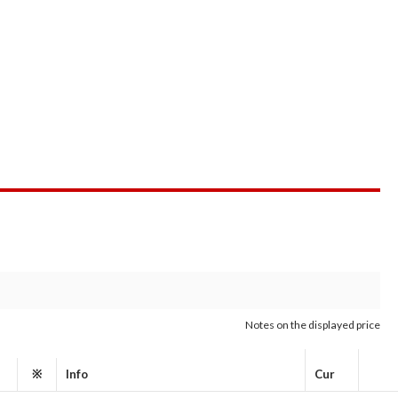
Notes on the displayed price
※
Info
Cur