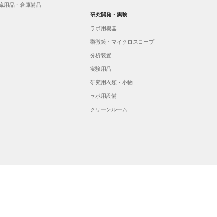
流用品・倉庫備品
研究開発・実験
ラボ用機器
顕微鏡・マイクロスコープ
分析装置
実験用品
研究用衣類・小物
ラボ用設備
クリーンルーム