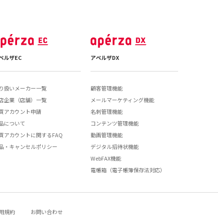
ペルザEC
アペルザDX
り扱いメーカー一覧
顧客管理機能
店企業（店舗）一覧
メールマーケティング機能
買アカウント申請
名刺管理機能
品について
コンテンツ管理機能
買アカウントに関するFAQ
動画管理機能
品・キャンセルポリシー
デジタル招待状機能
WebFAX機能
電帳箱（電子帳簿保存法対応）
用規約
お問い合わせ