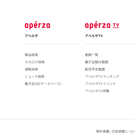
アペルザ
アペルザTV
製品検索
動画一覧
カタログ検索
展示会取材動画
通販検索
配信予定動画
ニュース検索
アペルザTV ランキング
展示会DB(データベース)
アペルザTV イベント
アペルザTV 特集
無料掲載 / 広告掲載につ