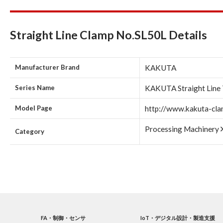
Straight Line Clamp No.SL50L Details
Manufacturer Brand
KAKUTA
Series Name
KAKUTA Straight Line
Model Page
http://www.kakuta-cla
Processing Machinery
Category
FA・制御・センサ
IoT・デジタル設計・製造支援