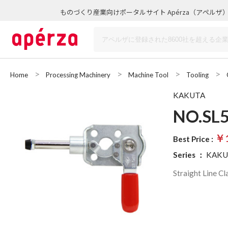
ものづくり産業向けポータルサイト Apérza（アペルザ
Home
Processing Machinery
Machine Tool
Tooling
KAKUTA
NO.SL5
￥1
Best Price :
Series
：
KAKUT
Straight Line C