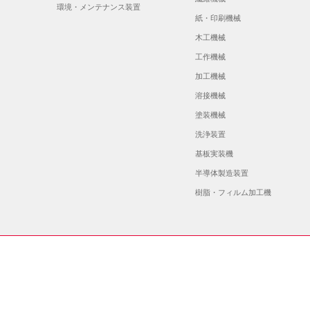
環境・メンテナンス装置
紙・印刷機械
木工機械
工作機械
加工機械
溶接機械
塗装機械
洗浄装置
基板実装機
半導体製造装置
樹脂・フィルム加工機