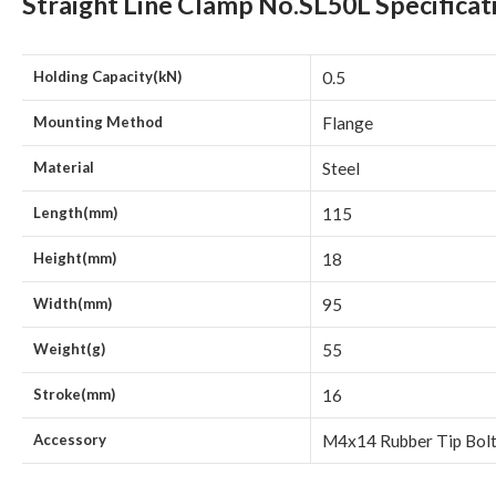
Straight Line Clamp No.SL50L Specificat
Holding Capacity(kN)
0.5
Mounting Method
Flange
Material
Steel
Length(mm)
115
Height(mm)
18
Width(mm)
95
Weight(g)
55
Stroke(mm)
16
Accessory
M4x14 Rubber Tip Bol