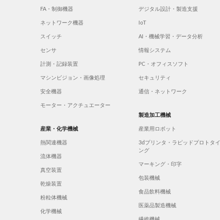
FA・制御機器
デジタル設計・製造支援
ネットワーク機器
IoT
スイッチ
AI・機械学習・データ分析
センサ
情報システム
計測・記録装置
PC・オフィスソフト
マシンビジョン・画像処理
セキュリティ
安全機器
通信・ネットワーク
モーター・アクチュエーター
製造加工機械
産業・化学機械
産業用ロボット
熱関連機器
3dプリンタ・ラピッドプロトタ
ング
流体機器
マーキング・印字
真空装置
包装機械
乾燥装置
食品飲料機械
粉粒体機械
医薬品製造機械
化学機械
繊維機械