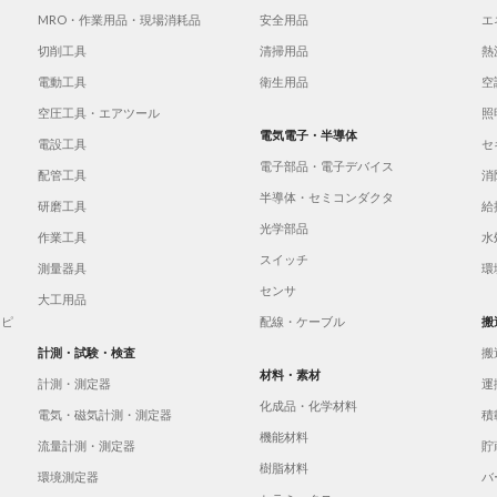
MRO・作業用品・現場消耗品
安全用品
エ
切削工具
清掃用品
熱
電動工具
衛生用品
空
空圧工具・エアツール
照
電気電子・半導体
電設工具
セ
電子部品・電子デバイス
配管工具
消
半導体・セミコンダクタ
研磨工具
給
光学部品
作業工具
水
スイッチ
測量器具
環
センサ
大工用品
イピ
配線・ケーブル
搬
計測・試験・検査
搬
材料・素材
計測・測定器
運
化成品・化学材料
電気・磁気計測・測定器
積
機能材料
流量計測・測定器
貯
樹脂材料
環境測定器
バ