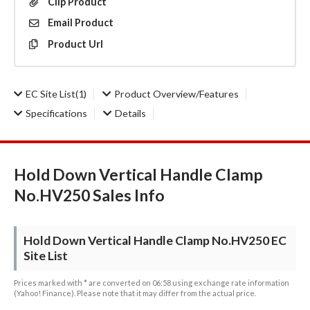
Clip
Product
Email
Product
Product
Url
EC Site List
(1)
Product Overview/Features
Specifications
Details
Hold Down Vertical Handle Clamp
No.HV250 Sales Info
Hold Down Vertical Handle Clamp No.HV250 EC
Site List
Prices marked with * are converted on 06:58 using exchange rate information
(Yahoo! Finance). Please note that it may differ from the actual price.