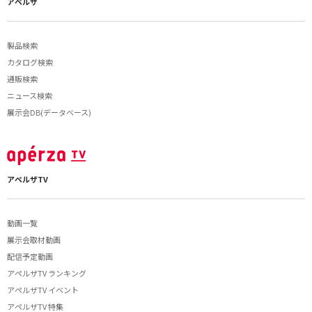
アペルザ
製品検索
カタログ検索
通販検索
ニュース検索
展示会DB(データベース)
アペルザTV
動画一覧
展示会取材動画
配信予定動画
アペルザTV ランキング
アペルザTV イベント
アペルザTV 特集