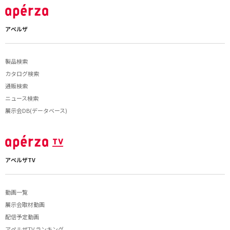
アペルザ
製品検索
カタログ検索
通販検索
ニュース検索
展示会DB(データベース)
アペルザTV
動画一覧
展示会取材動画
配信予定動画
アペルザTV ランキング