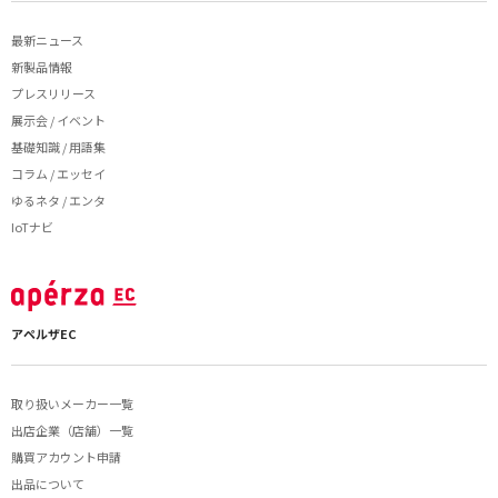
最新ニュース
新製品情報
プレスリリース
展示会 / イベント
基礎知識 / 用語集
コラム / エッセイ
ゆるネタ / エンタ
IoTナビ
アペルザEC
取り扱いメーカー一覧
出店企業（店舗）一覧
購買アカウント申請
出品について