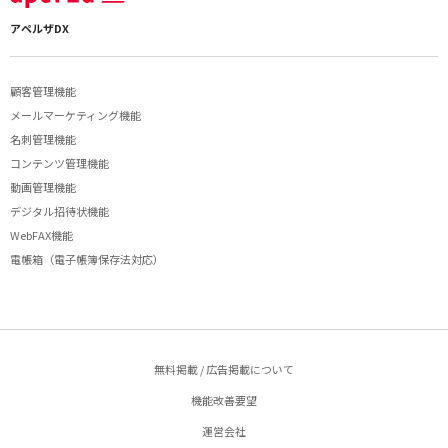
アペルザDX
顧客管理機能
メールマーケティング機能
名刺管理機能
コンテンツ管理機能
動画管理機能
デジタル招待状機能
WebFAX機能
電帳箱（電子帳簿保存法対応）
無料掲載 / 広告掲載について
機能改善要望
運営会社