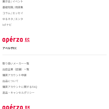
展示会 / イベント
基礎知識 / 用語集
コラム / エッセイ
ゆるネタ / エンタ
IoTナビ
アペルザEC
取り扱いメーカー一覧
出店企業（店舗）一覧
購買アカウント申請
出品について
購買アカウントに関するFAQ
返品・キャンセルポリシー