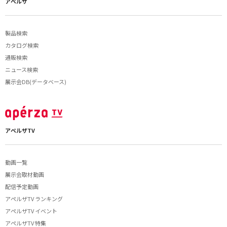
アペルザ
製品検索
カタログ検索
通販検索
ニュース検索
展示会DB(データベース)
アペルザTV
動画一覧
展示会取材動画
配信予定動画
アペルザTV ランキング
アペルザTV イベント
アペルザTV 特集