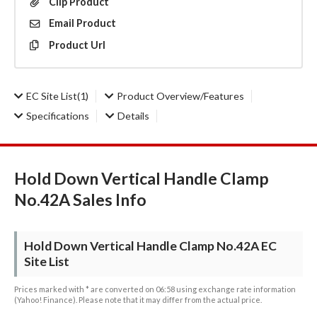
Clip
Product
Email
Product
Product
Url
EC Site List
(1)
Product Overview/Features
Specifications
Details
Hold Down Vertical Handle Clamp
No.42A Sales Info
Hold Down Vertical Handle Clamp No.42A EC
Site List
Prices marked with * are converted on 06:58 using exchange rate information
(Yahoo! Finance). Please note that it may differ from the actual price.