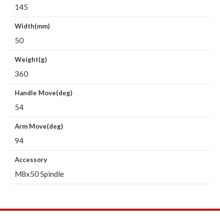
145
Width(mm)
50
Weight(g)
360
Handle Move(deg)
54
Arm Move(deg)
94
Accessory
M8x50 Spindle