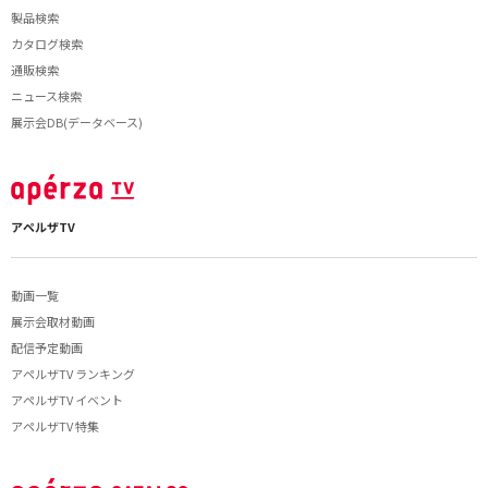
製品検索
カタログ検索
通販検索
ニュース検索
展示会DB(データベース)
アペルザTV
動画一覧
展示会取材動画
配信予定動画
アペルザTV ランキング
アペルザTV イベント
アペルザTV 特集