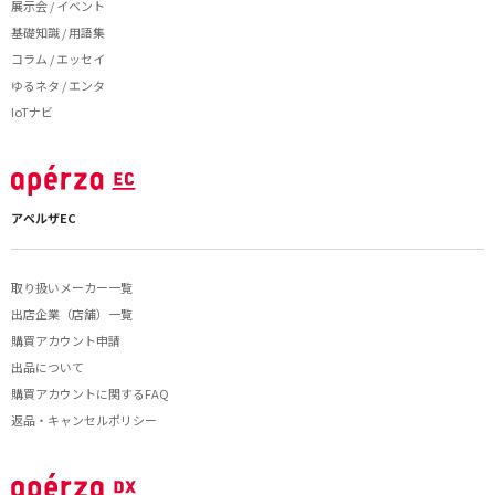
展示会 / イベント
基礎知識 / 用語集
コラム / エッセイ
ゆるネタ / エンタ
IoTナビ
アペルザEC
取り扱いメーカー一覧
出店企業（店舗）一覧
購買アカウント申請
出品について
購買アカウントに関するFAQ
返品・キャンセルポリシー