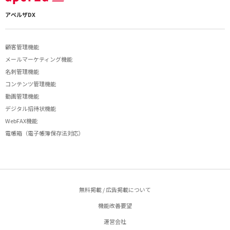
アペルザDX
顧客管理機能
メールマーケティング機能
名刺管理機能
コンテンツ管理機能
動画管理機能
デジタル招待状機能
WebFAX機能
電帳箱（電子帳簿保存法対応）
無料掲載 / 広告掲載について
機能改善要望
運営会社