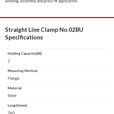
welding, assembly and press fit application.
Straight Line Clamp No.02BU
Specifications
Holding Capacity(kN)
2
Mounting Method
Flange
Material
Steel
Length(mm)
260