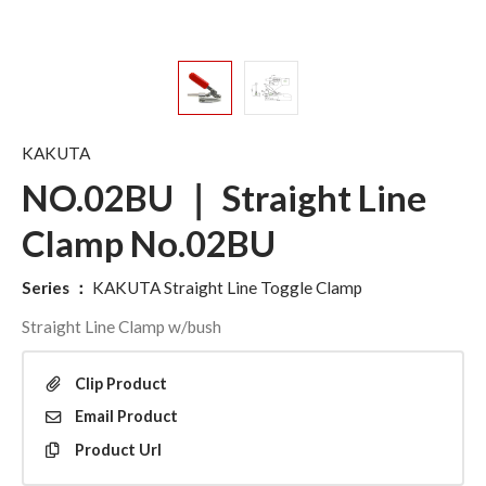
KAKUTA
NO.02BU ｜ Straight Line
Clamp No.02BU
Series
：
KAKUTA Straight Line Toggle Clamp
Straight Line Clamp w/bush
Clip
Product
Email
Product
Product
Url