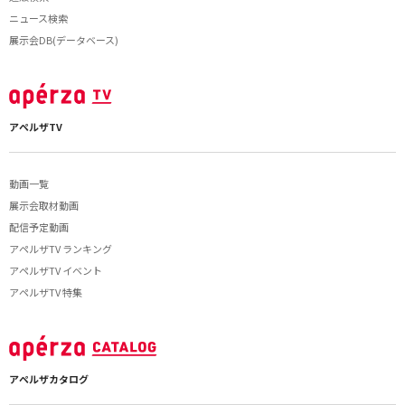
ニュース検索
展示会DB(データベース)
アペルザTV
動画一覧
展示会取材動画
配信予定動画
アペルザTV ランキング
アペルザTV イベント
アペルザTV 特集
アペルザカタログ