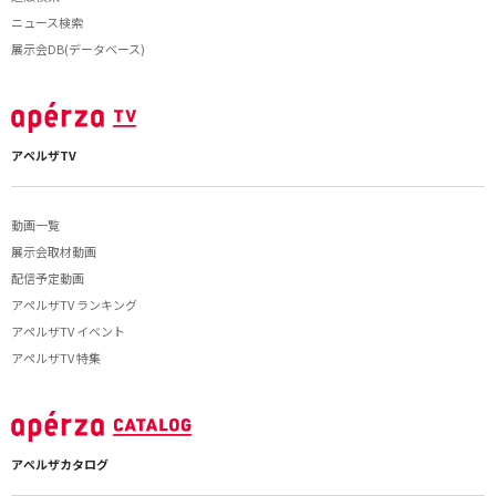
ニュース検索
展示会DB(データベース)
アペルザTV
動画一覧
展示会取材動画
配信予定動画
アペルザTV ランキング
アペルザTV イベント
アペルザTV 特集
アペルザカタログ