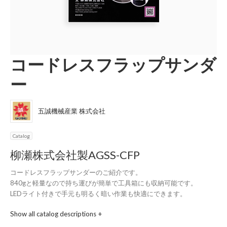
コードレスフラップサンダ
ー
五誠機械産業 株式会社
Catalog
柳瀬株式会社製AGSS-CFP
コードレスフラップサンダーのご紹介です。

840gと軽量なので持ち運びが簡単で工具箱にも収納可能です。

LEDライト付きで手元も明るく暗い作業も快適にできます。

Show all catalog descriptions +
【仕様】

・回転数：4500min-1
