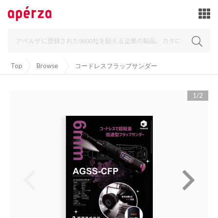
Top
Browse
コードレスフラップサンダー
1/2

