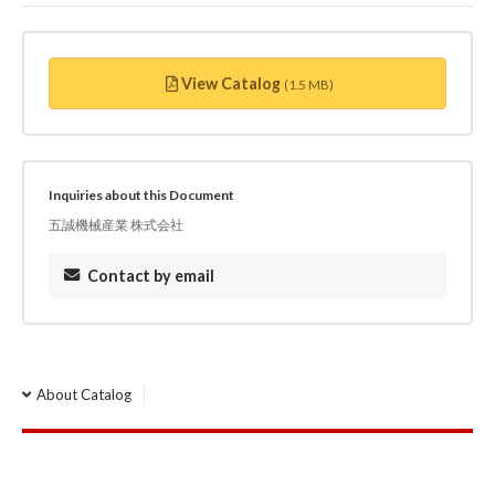
・コレット：φ6㎜

・全長：280㎜

・幅：65㎜

View Catalog
(1.5 MB)
・重量：830g

・バッテリー電圧：12V

・バッテリー容量：2.0Ah

・充電時間：約5時間

・無負荷稼働時間：約30分～40分
Inquiries about this Document
五誠機械産業 株式会社
Contact by email
About Catalog