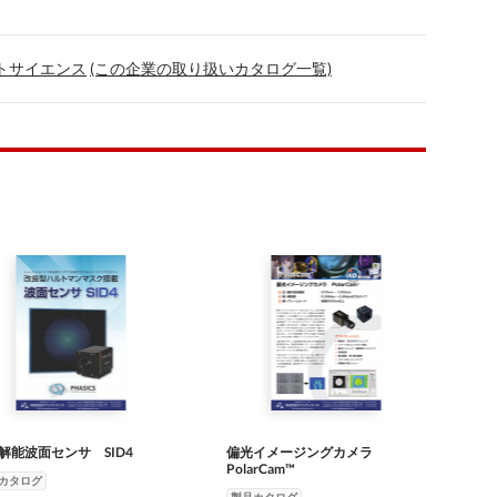
トサイエンス
(この企業の取り扱いカタログ一覧)
解能波面センサ SID4
偏光イメージングカメラ
PolarCam™
カタログ