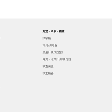
測定・試験・検査
ラ
試験機
計測/測定器
流量計測/測定器
電気・磁気計測/測定器
検査装置
校正機器
器