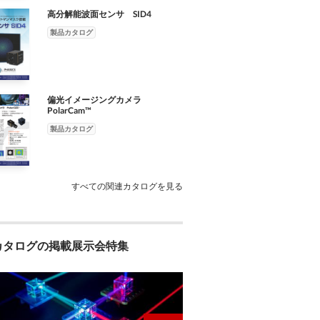
高分解能波面センサ SID4
製品カタログ
偏光イメージングカメラ
PolarCam™
製品カタログ
すべての関連カタログを見る
カタログの掲載展示会特集