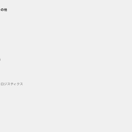
その他
備
・ロジスティクス