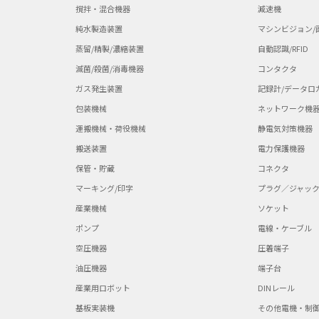
撹拌・混合機器
減速機
純水製造装置
マシンビジョン/
蒸留/精製/濃縮装置
自動認識/RFID
滅菌/殺菌/消毒機器
コンタクタ
ガス発生装置
記録計/データロ
包装機械
ネットワーク機
運搬機械・荷役機械
静電気対策機器
搬送装置
電力保護機器
保管・貯蔵
コネクタ
マーキング/印字
プラグ／ジャッ
産業機械
ソケット
ポンプ
電線・ケーブル
空圧機器
圧着端子
油圧機器
端子台
産業用ロボット
DINレール
基板実装機
その他電機・制