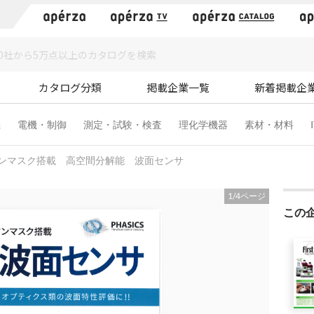
）
カタログ分類
掲載企業一覧
新着掲載企
機
電機・制御
測定・試験・検査
理化学機器
素材・材料
ンマスク搭載 高空間分解能 波面センサ
1
/
4
ページ
この