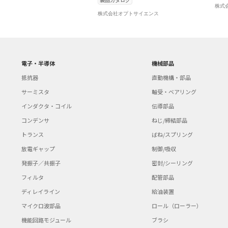
製品カタログ
株式
株式会社オプトサイエンス
電子・半導体
機械部品
抵抗器
直動機構・部品
サーミスタ
軸受・ベアリング
インダクタ・コイル
伝導部品
コンデンサ
ねじ/締結部品
トランス
ばね/スプリング
放電ギャップ
制御/吸収
発振子／共振子
密封/シーリング
フィルタ
配管部品
ディレイライン
給油装置
マイクロ波部品
ロール（ローラー）
機能回路モジュール
ブラシ