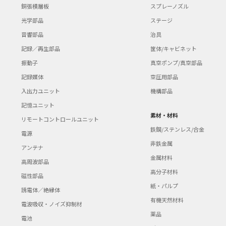
銅張積層板
スプレーノズル
光学部品
ステージ
音響部品
治具
記録／再生部品
筐体/キャビネット
振動子
真空ポンプ/真空部品
記録媒体
空圧用部品
入出力ユニット
機構部品
記憶ユニット
素材・材料
リモートコントロールユニット
鉄鋼/ステンレス/合金
電源
非鉄金属
アンテナ
金属材料
高周波部品
高分子材料
磁性部品
紙・パルプ
誘電体／絶縁体
有機天然材料
電波吸収・ノイズ抑制材
薬品
電池