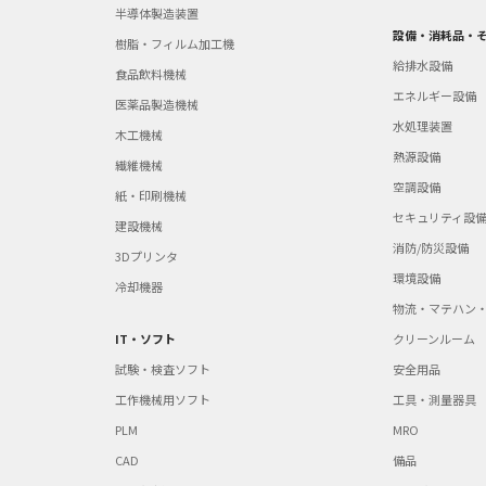
半導体製造装置
設備・消耗品・
樹脂・フィルム加工機
給排水設備
食品飲料機械
エネルギー設備
医薬品製造機械
水処理装置
木工機械
熱源設備
繊維機械
空調設備
紙・印刷機械
セキュリティ設
建設機械
消防/防災設備
3Dプリンタ
環境設備
冷却機器
物流・マテハン
IT・ソフト
クリーンルーム
試験・検査ソフト
安全用品
工作機械用ソフト
工具・測量器具
PLM
MRO
CAD
備品