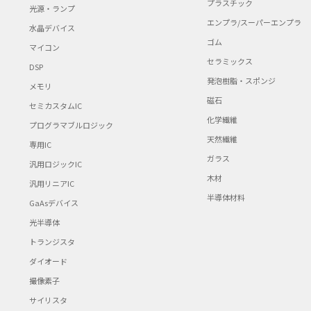
プラスチック
光源・ランプ
エンプラ/スーパーエンプラ
水晶デバイス
ゴム
マイコン
セラミックス
DSP
発泡樹脂・スポンジ
メモリ
磁石
セミカスタムIC
化学繊維
プログラマブルロジック
天然繊維
専用IC
ガラス
汎用ロジックIC
木材
汎用リニアIC
半導体材料
GaAsデバイス
光半導体
トランジスタ
ダイオード
撮像素子
サイリスタ