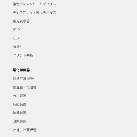
複合ディスクリートデバイス
ディスプレイ・表示デバイス
蛍光表示管
RFID
LED
有機EL
プリント基板
理化学機器
加熱/冷却機器
恒温器・恒温槽
分注装置
反応装置
培養装置
濃縮装置
冷凍・冷蔵保管