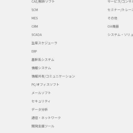
CAE/解析ソフト
サービス/コンサ
SCM
セミナー/トレー
MES
その他
CRM
OA機器
SCADA
システム・ソリ
生産スケジューラ
ERP
基幹系システム
情報システム
情報共有/コミュニケーション
PC/オフィスソフト
メールソフト
セキュリティ
データ分析
通信・ネットワーク
開発支援ツール