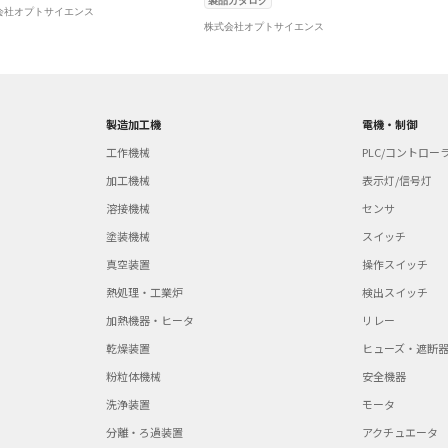
製品カタログ
会社オプトサイエンス
株式会社オプトサイエンス
製造加工機
電機・制御
工作機械
PLC/コントロー
加工機械
表示灯/信号灯
溶接機械
センサ
塗装機械
スイッチ
真空装置
操作スイッチ
熱処理・工業炉
検出スイッチ
加熱機器・ヒータ
リレー
乾燥装置
ヒューズ・遮断
粉粒体機械
安全機器
洗浄装置
モータ
分離・ろ過装置
アクチュエータ