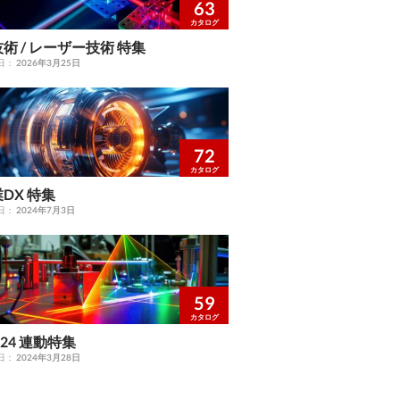
63
カタログ
術 / レーザー技術 特集
日：
2026年3月25日
72
カタログ
DX 特集
日：
2024年7月3日
59
カタログ
 '24 連動特集
日：
2024年3月28日