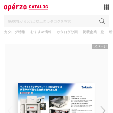
カタログ特集
おすすめ情報
カタログ分類
掲載企業一覧
新
1
/
2
ページ