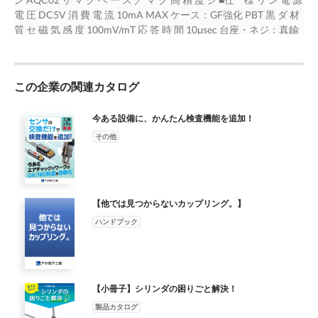
磁気応答 出 力 電 圧 （Ｖ） ４０ｍＴ 磁束密度（ｍＴ） 52
電 圧 DC5V 消 費 電 流 10mA MAX ケース：GF強化 PBT 黒 ダ 材
SENSOR･SWITCH CATALOGUE 2025 3.7 5
質 セ 磁 気 感 度 100mV/mT 応 答 時 間 10μsec 台座・ネジ：真鍮
ン サ 出 力 電 圧 0.3～4.7V（-21～＋21mT）使用周囲温度 -20℃
～ ＋80℃ 結露なきこと 保 護 構 造 IP67 中 心 電 圧 2.5±0.07V 使
用周囲湿度 20～ 95%RH リ ニ 出 力 電 流 ±0.1mA ケーブル仕様 3
この企業の関連カタログ
芯 φ2.6×1000mm 黒 ※1 ア シ ※１ ケーブル延長が可能です。 リ
ン ダ ■外形図 セ （ mm） ■接続図 ン サ 15 茶 2 検 近 知 鉄 回 黒
セ ン 路 サ 青 ネジ ド 2.8 台座 ア セ ン サ ／ ド ア マ グ 検出面 リ
今ある設備に、かんたん検査機能を追加！
ニ ア セ ■磁気応答 ン サ 出 高 力 精 度 電 タ ッ 圧 チ ス イ （Ｖ）
その他
ッ チ ２１ｍＴ リ ニ ア 磁束密度（ｍＴ） タ ッ チ ス イ ッ チ ケ
ー ブ ル オ プ シ ョ ン ／ コ ネ ク タ SENSOR･SWITCH
CATALOGUE 2025 53 4.6 3.8 φ4
【他では見つからないカップリング。】
ハンドブック
【小冊子】シリンダの困りごと解決！
製品カタログ