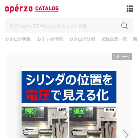
カタログ特集
おすすめ情報
カタログ分類
掲載企業一覧
新
1
/
3
ページ