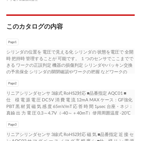
このカタログの内容
Page1
シリンダの位置を 電圧で見える化 シリンダの 状態を電圧で 全開
時 把持時 管理することが 可能です。 １つのセンサでここまでで
きる ワークの正誤判定 機器の損傷判定 シリンダやパッキン交換
の予兆保全 シリンダの開閉確認やワークの把握 などワークの
OK/NGを判別 ２.複数ワークの判別 ワークA：φ8.0 = 2.0V ワーク
Page2
B：φ7.8 = 2.2V それぞれ電圧でワークを判別 ワークC：φ8.2 =
1.8V
リニアシリンダセンサ 3線式 RoHS2対応 ■品番指定 AQC01 ■
仕 様 電 源 電 圧 DC5V 消 費 電 流 12mA MAX ケース：GF強化
PBT 黒 材 質 磁 気 感 度 65mV/mT 応 答 時 間 1μsec 台座・ネジ：
真鍮 出 力 電 圧 0.3～4.7V（-40～＋40mT）使用周囲温度 -20℃
～ ＋80℃ 結露なきこと 保 護 構 造 IP67 中 心 電 圧 2.5±0.07V 使
Page3
用周囲湿度 20～ 95%RH 出 力 電 流 ±1.2mA ケーブル仕様 3 芯
φ2.8×1000mm 黒 ※1 ※１ ケーブル延長が可能です。 ■外形図（
リニアシリンダセンサ 3線式 RoHS2対応 磁 気 ■品番指定 近 接 セ
mm） ■接続図 15 茶 1.9 検 知 回 黒 路 青 台座 ネジ 4.5 6 検出面 ■
ン AQC02 サ マ グ ベ ー ス ／ マ グ 高 精 度 シ ■仕 様 リ ン 電 源