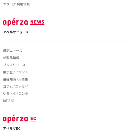
カタログ 掲載依頼
アペルザニュース
最新ニュース
新製品情報
プレスリリース
展示会 / イベント
基礎知識 / 用語集
コラム / エッセイ
ゆるネタ / エンタ
IoTナビ
アペルザEC