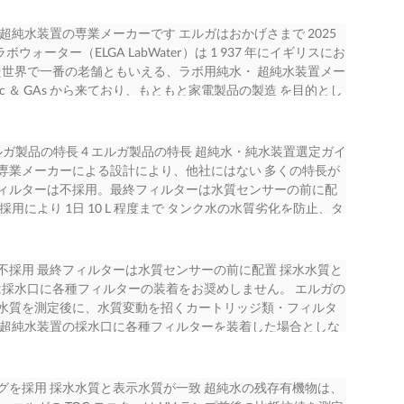
超純水装置の専業メーカーです エルガはおかげさまで 2025
ォーター（ELGA LabWater）は 1 937 年にイギリスにお
た世界で一番の老舗ともいえる、ラボ用純水・ 超純水装置メー
tric ＆ GAs から来ており、もともと家電製品の製造 を目的とし
硬水の使用によりスケール に悩まされたことから、すぐに水
を防止 するための小型イオン交換ユニットを開発しました。
ョン、特に研究室で大きな可能性を持っていることに気づき、
 エルガ製品の特長 4 エルガ製品の特長 超純水・純水装置選定ガイ
した。 1 959 年にはラボ用の純水装置を北米およびアジア
置専業メーカーによる設計により、他社にはない 多くの特長が
界 1 30 か国以上でビジネスを展開しており、実験室、医療
水口フィルターは不採用。最終フィルターは水質センサーの前に配
的リーダーとなっています。 2000 年に世界的な水道事業を
採用により 1日 10 L 程度まで タンク水の水質劣化を防止、タ
れ、その 関連会社であるヴェオリア・ウォーター・テクノロジ
est 1（RO / DI） 12 高精度のリアルタイム TOC モニタリング
至っています。 ELGA は長らく日本においては輸入代理店にその
に PURELAB Quest 2（RO / DI / UV） 13 5 全機
の展開を図ってきました。しかしながら、改めて日本市場の重
く） 1日 20 L 程度まで PURELAB flex 3 14 ※ 詳細は 4、
は不採用 最終フィルターは水質センサーの前に配置 採水水質と
エルガ・ラボウォーターとして日本事務所を開設、 輸入代理店の
ルガの先進技術一例 PURELAB flex / flex UV 16 エルガが
は採水口に各種フィルターの装着をお奨めしません。 エルガの
 ELGA は、早くから技術開発の先進性を志向し、また製品
日 100 L まで PURELAB Chorus 1 Complete 10
水質を測定後に、水質変動を招くカートリッジ類・フィルタ
中の 80 以上の特許を保持し、ラボ用純水・超純水装置に多
代わる コンポジット RO膜 採用 PURELAB Chorus 1
用超純水装置の採水口に各種フィルターを装着した場合としな
も早く行ってきました。その一例を次 のページに示しました
UVランプ 採用 バイオ関連研究用 1 988 循環ライン内に採水ディスペンサ
ターを装着しない場合が最もゴー ストピークがなく、バック
インも数多くの 産業デザインにおける国際的な賞を授与され
cience 20 複合型タンクエアベントフィルター 採用 UHQ 1日 50 L 以
水口フィルターの交換後に 200 L 程度排水しないと水質が安
な限り環境への負荷を低減するように設計されていま す。弊社社
B Chorus 1 General Science 21 MAXIMA 1 992 ピュ
水質表示は交換前と交換後の排水中とで全く変化がないのでご注
ングを採用 採水水質と表示水質が一致 超純水の残存有機物は、
以上の伝統を有する純水・超 純水装置メーカーとして、環境に
ラボディスペンサー 22 ハローディスペンサー 23 1 993
用途に合わせた超純水カートリッジ（18 ページ参照）を採用し、