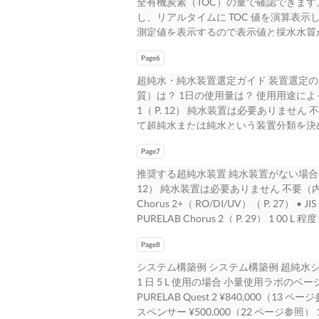
全有機炭素（TOC）の量で確認できます。
持続可能な技術や製品設計を使用し、当
TOC モニタリング 採用 分析装置直結型超
様々な分野に最高純度の超純水を供給し
し、リアルタイムに TOC 値を演算表示し
ます。」 と述べておりま す。 これから
用 （ 26ページ参照） PURELAB f
交換後に 200 L 程度 採水口フィル
測定値を表示するので表示値と採水水質
に 努力してまいりますので宜しくお願い
純水装置 2001 装置一体型タンク 採用 PURELA
が安定しません 水質劣化 0.040 200 18 0.035 
TOC 上昇が生じても、水質が低下 した
PURELAB Chorus 2+（RO / EDI / 
0.020 UF 10 活性炭 100 UF 0.0 1 5 8 80 
Page6
ンプリング後 5 ～ 10 分後に測定値
Pro PURELAB Chorus 2 10 / 20 2
-0.005 0 0 0.00 2.00 4.00 6.00 8.00 10.0
ります。4） 2 秒おきに測定するリア
超純水・純水装置選定ガイド 装置選定の
20 / 30 29 大型装置の一体成型タンク 
40 60 80 100 120 140 分 通水
り、低濃度の TOC計として十分に信頼性
質）は？ 1日の使用量は？ 使用用途によって要
録機能 採用 2005 flex 純水装置
各種フィルター交換後の TOC値変動例 2）
測定を開始する場合もあります。その場合
1（ P. 12） 純水装置は必要ありません
採用 本体、アクセサリー、消耗品価格一覧 32
;Conditions ; Column : Develosil FlexFi
度分析 に使用する際には特に注意が必要です
て超純水または純水という装置分類を決めま 50 L 
セントラル制御機能 採用 201 8 ディスペン
lWoastiel rFs lAeCxQFUirITeY AUPQLC 
ー 採水水質 ELGA リアルタイム TOCモニ
2+（ RO/DI/UV）（ P. 27） す。 • 
ン膜）RO膜 採用 ピュアラボディスペンサ
Labwater Tutorials 201 8.6） System M :
Sievers 820 アナライザー 20 9 9.1 7 6.4 15 5 
Page7
PURELAB Chorus 2（ P. 29） 1 00
riClelass PLUS Mobile pDhetaecsteio :n :
Technology Note No.28） 0 5 10
Chorus 1 PURELAB Chorus 2+（ R
推奨する超純水装置 純水装置がない場合の推奨純水
UonV v o2lu1m0 en 10m.0 iµnLj
Technology Note No.1 8） 4 
P. 21） 1 日のおおよその使用量がわかれば、純
12） 純水装置は必要ありません 不要（内蔵 7 L 
会社様ご提供） 2 タンク水循環システム
カートリッジを除き、ほとんど全ての消
RO/EDI/UV）（ P. 28） 装置
Chorus 2+（ RO/DI/UV）（ P. 27）
水水質と表示が一致 エルガは、タンク水
メンテナンスを追求 した装置デザイン
供給用の純 1 0 L 程度まで PURELAB Q
PURELAB Chorus 2（ P. 29） 1 00 L 
プを配置することでタンク水の水質維持
どなたでも簡単に交換できます。また PURELA
純水装置は必要ありません • JIS K0557 A4グ
RO/DI/UV）（ P. 27） （4 種類から選択）
しますので貯水タンクに殺菌ランプを入
イ上に表示されますので確実に交換できます。 PUREL
（内蔵 7 L ） 超 • 無機分析（ 原子吸光・
Page8
Chorus 2+（ RO/EDI/UV）（ P. 28） 1
ムにより、タンク水の劣化を防ぎ、超純
PURELAB Chorus 1 Complete 
（ HPLC・TOC測定） • ライフサイエンス研究用
装置は必要ありません • JIS K0557 A4グレー
システム構築例 システム構築例 超純水シス
寿命も伸ばすことができ ます。反対に
水・超純水装置は PURELAB Ques
Chorus 2+（ RO/DI/UV）（ P. 
蔵 7 L ） 超 • 無機分析（ 原子吸光・IC
1 日 5 L 使用の場合 小量使用ラボのベーシッ
イに表示された水質が採水水質と大きく
客様の 超純水の使用量が 1 日 5 L 
不 水 便です。この量を基に貯水タンクの容量を 1 0
ス研究用 50 L 程度まで PURELAB flex UV（
PURELAB Quest 2 ¥840,000（13 
水循環システムを有する純水・超純水装
機種から 場合の超純水システム選定比
17） 純水装置は必要ありません 必要（
（4 種類から選択） 水 1 00 L 程度まで PU
スペンサー ¥500,000（22 ページ参照） 
で安心です。 また、循環ライン中の U
す。また最上 エルガ製品：PURELAB 