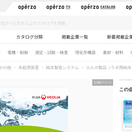
）
カタログ分類
掲載企業一覧
新着掲載企
機
電機・制御
測定・試験・検査
理化学機器
素材・材料
その他
水処理装置
純水製造システム
エルガ製品（ラボ用純水・
1
/
40
ページ
この