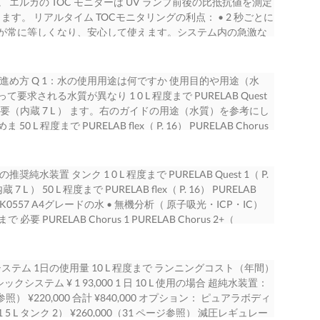
 エルガの TOC モニターは UV ランプ前後の比抵抗値を測定
社の 業務が気候変動に与える影響を最小限にする責任があり
純水装置 三室構造 1 995 EDI（ スケーリング防止機能） 採
ます。 採水口に各種フィルターの装着は 採水口フィルターの
ます。 リアルタイム TOCモニタリングの利点： • 2 秒ごとに
も 1 00 年を越えてより良い製品、サービスを提供できるよう
lex 3+ 24 Ultra 2000 複数ディスぺンサー 採用
ター装着直後に生じる 水質低下の恐れがあります 排水しないと水質
が常に等しくなり、安心して使えます。システム内の急激な
申し上げます。 2
B Chorus 2+（RO / DI / UV）10 / 20 27 カートリッジの
180 16 0.030 160 UF 活性炭 14 0.025 140 12 120 C18
水の採水を防ぐことができます バッチ式 TOC モニターは、サ
UV）10 / 20 28 2002 データタグ管理（誤装着防止） 採用 MEDICA
C 18 0.010 C18 6 MF 60 活性炭 0.005 無し 40 4 0.000 20 2
がアウトプットされますので、実際の採水水質とは異なる恐れがあ
9 大型装置での管理キーシステム 採用 2003 PURELAB Chorus 3 10 /
0 12.00 14.00 16.00 18.00 20.00 0 20 40 60 80 100 120 140 0 20
ルタイムモニタリングですが、TOC計での測定値と高い相関があ
進め方 Q 1：水の使用用途は何ですか 使用目的や用途（水
採用 2004 夜間休止機能 採用 超純水装置 一覧 30 採水操作の登
量（L） 洗浄水量（L) 採水口フィルターの装着による水質への影響 1）
を有しています。5） 他社は機種によっては採水後に TOC の
求される水質が異なり 1 0 L 程度まで PURELAB Quest
 一覧 31 （ 23ページ参照） 2009 装置殺菌洗浄パック
 各種フィルター交換後の比抵抗値変動例 3） Conditions
採水した水の TOC 値は、数分後にしか分からないため高感
 不要（内蔵 7 L ） ます。右のガイドの用途（水質）を参考にし
 Chorus 販売終了装置用消耗品一覧 38 201 4 複数装置の
re AQ C18, 1.6 µm (2.0x100 mm) ColumnS :y s Dteemv e:
。 ELGA リアルタイム TOCモニター バッチ式 TOCモニタ
程度まで PURELAB flex（ P. 16） PURELAB Chorus
サーに IPX7防水性能 採用 Quest 2024 新素材（アクアポリ
C H1-8Cl,a 1ss.6 PL µUSm (2.0x1 00 mm) （Whitehead,
ターと TOC計の比較測定例 5） 25 エルガ TOC モニター
JIS K0557 A4グレードの水 • 無機分析（ 原子吸光・ICP・IC）
ー 3
 o Wbilea pteharsse A: CA)Q WUatIeTrY B U) APcLeCto nHit-
5.0 4 3.8 10 3 3.2 2 2.1 5 1 1 .7 0 （ELGA LabWater,
 L 程度まで 必要 Q 2：1 日の使用量は何 L 程度ですか PURELAB
 A U) VW 21a0t nemr B) Acetonitrile Detectioinje :c t i
 15 時間（分） TOC表示値と採水水質の変化例 4） （ELGA LabWater,
O/DI/UV）（ P. 27） （4 種類から選択） General Science（
装置 タンク 1 0 L 程度まで PURELAB Quest 1（ P.
ection vo（lu野m村e化 1学0.株0 式µ会L 社様ご提供） （野村化学株式
消耗品の交換を装置前面から簡単に、低頻度に 目安 2 ～ 3 年毎交換の RO
水 200 L 程度まで PURELAB Chorus 2+（
） 50 L 程度まで PURELAB flex（ P. 16） PURELAB
を採用 タンク水の水質劣化を防止 タンク用UVランプ不要 採
耗品は装置の前扉を開くだけでアクセス可能です。イージー
の製造量の目安となります。超純水が 必要な場合も、対応可能な機種、
 • JIS K0557 A4グレードの水 • 無機分析（ 原子吸光・ICP・IC）
を循環し、その循環ライン中に純水カートリッジ・UV ラン
です。特に純水・超純水カートリッジはワンタッチ操作により
uest 2（ P. 13） 不要（内蔵 7 L ） 水装置の機種が決まります。
程度まで 必要 PURELAB Chorus 1 PURELAB Chorus 2+（
を可能にしました。純水・ 超純水は貯留直後から水質が低下
B flex や PURELAB Chorus では操作手順がディスプレ
レードの水 20 L 程度まで PURELAB flex 3（ P. 14） 不要
 General Science（ P. 21） 200 L 程度まで PURELAB
れるだけでは水質の維持は図れません。 タンク水循環システ
AB Quest PURELAB flex 3 PURELAB Chorus 2
ICP・IC） Q 3：1 回の使用量は何 L 程度ですか 純 • 有機分析
 0 L 程度まで PURELAB Quest 2（ P. 13） 不要（内蔵 7 L ） 純水
水装置の負荷を抑え結果として超純水装置のカートリッジの
5 全機種バリデーション対応（PURELAB Questを除く） エルガの純
 50 L 程度まで PURELAB flex UV（ P. 16） PURELAB
ドの水 20 L 程度まで PURELAB flex 3（ P. 14） 不要（内
テム 1日の使用量 10 L 程度まで ランニングコスト（年間）
、タンクに製造した水を貯めるだけの純水装置は、ディスプレ
t を除く全機種がバリデー バリデーションサポートを希望されるお
27） 必要（4 種類から選択） 1 回の使用量が 1 度に採水できなければ
P・IC） 純 • 有機分析（ HPLC・TOC測定） • ライフサイエン
クシステム ¥ 1 93,000 1 日 10 L 使用の場合 超純水装置：
異なり安心してお使いになれ ません。その点エルガのタンク
程度の ションサポートの対象です。最上位機種だけではなく幅広い
0 L 程度まで PURELAB Chorus 1 Complete（ P.
 P. 16） PURELAB Chorus 2+（ RO/DI/UV）（ P. 27） 必要
ページ参照） ¥220,000 合計 ¥840,000 オプション： ピュアラボディ
置は、循環ライン採水直前のポイントで水質を測定しますの
較 選定ができるため、大幅にイニシャルコストを低減できま
4 種類から選択） 決めます。エルガでは純水装置の製造量が
RELAB Chorus 1 Complete（ P. 17） 純水装置は必要ありま
1 5 L タンク 2） ¥260,000（31 ページ参照） 減圧レギュレー
V ランプによりバクテリアの抑制を図ります。このためタンク
flex 3 位機種では消耗品の点数も多く、ランニングコストも高額