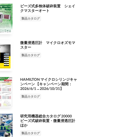
ビーズ式多検体破砕装置 シェイ
クマスターオート
製品カタログ
微量浸透圧計 マイクロオズモマ
スター
製品カタログ
HAMILTON マイクロシリンジキャ
ンペーン 【キャンペーン期間：
2026/6/1→2026/10/31】
製品カタログ
研究用機器総合カタログ 20000
ビーズ式破砕装置・微量浸透圧計
ほか
製品カタログ