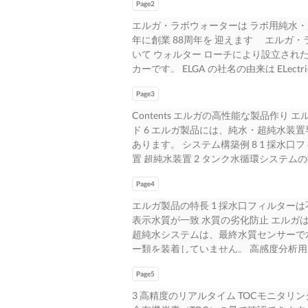
Page2
エルガ・ラボウォーターは ラボ用純水・
年に創業 88周年を 迎えます エルガ・ラボウ
いて ウォルター ローチにより設立され
カーです。 ELGA の社名の由来は ELec
て創業しましたが、スチームアイロンが
Page3
処理ビジネスへ転換し、 スケーリング
我々は、この技術が他の アプリケーシ
Contents エルガの高性能な製品作り
ラボ 用純水装置のビジネスへと発展させま
ド 6 エルガ製品には、純水・超純水装
地域にも提供を開始しまし た。現在は、世
あります。 システム構築例 8 1 採
及び臨 床検査用純水・超純水装置の世界
置 超純水装置 2 タンク水循環システムの
展開するヴェオリア グループに買収さ
ンク内に UV ランプ不要 3 PURELAB Qu
ー（UK）Ltd. の一部門とし て現在に
Page4
を採用 4 消耗品の交換を装置前面から簡単に、低頻度
ほとんどの業務を委託して、 ビジネス
種バリデーション対応（PURELAB Quest を除
エルガ製品の特長 1 採水口フィルター
要性に ついて再認識し、2009 年に
5 ページに掲載しています。 1日 50 L まで エ
表示水質が一致 水質の劣化防止 エルガ
支援業務を開始して現在に至っています。
ラボ用純水・超純水装置に初めて導入した技術です。 1
超純水システムは、最終水質センサーで
デザインの重要性を 認識しており、世界
/ 20 17 高感度分析用 1 985 セルロースに
ー類を装着していません。 高感度分析
くの先進テクノロジーの採用をどこより
Analytical Research 19 酸化
い場合の採水水質を比較すると、フィル
のでご参照ください。またその製品デザ
ー 設置 PURELAB Chorus 1 Life S
Page5
グランドが安定しています。1） また、採
ています。 また、ELGA 製品は可能
上の汎用超純水 1 990 銀添加活性炭 採用 PURELA
定しません。2） 3） しかも、装置の
3 高精度のリアルタイム TOCモニタリ
長ノーラ イケネも「私たちは、80 年
アシュア方式 採用（18ページ参照） ピュア
意ください。 Chorus システムは、