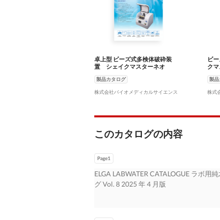
卓上型 ビーズ式多検体破砕装
ビー
置 シェイクマスターネオ
クマ
製品カタログ
製品
株式会社バイオメディカルサイエンス
株式
このカタログの内容
Page1
ELGA LABWATER CATALOGU
グ Vol. 8 2025 年 4 月版