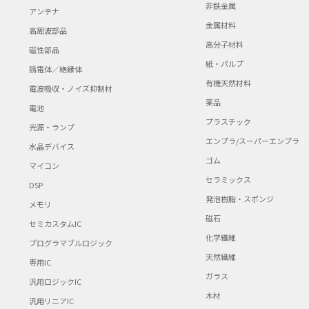
非鉄金属
アンテナ
金属材料
高周波部品
高分子材料
磁性部品
紙・パルプ
誘電体／絶縁体
有機天然材料
電波吸収・ノイズ抑制材
薬品
電池
プラスチック
光源・ランプ
エンプラ/スーパーエンプラ
水晶デバイス
ゴム
マイコン
セラミックス
DSP
発泡樹脂・スポンジ
メモリ
磁石
セミカスタムIC
化学繊維
プログラマブルロジック
天然繊維
専用IC
ガラス
汎用ロジックIC
木材
汎用リニアIC