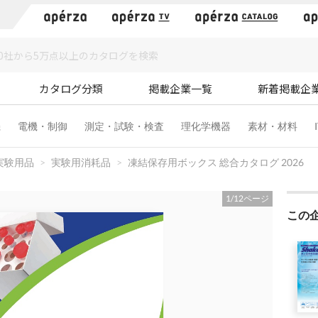
）
カタログ分類
掲載企業一覧
新着掲載企
機
電機・制御
測定・試験・検査
理化学機器
素材・材料
実験用品
実験用消耗品
凍結保存用ボックス 総合カタログ 2026
1
/
12
ページ
この