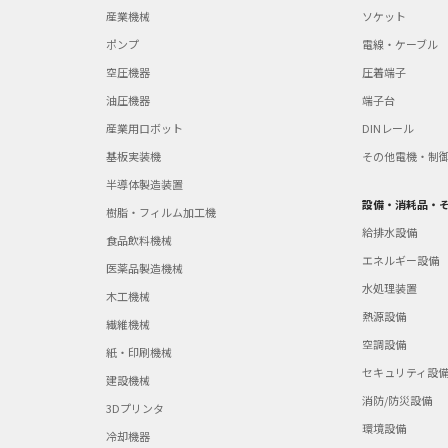
産業機械
ソケット
ポンプ
電線・ケーブル
空圧機器
圧着端子
油圧機器
端子台
産業用ロボット
DINレール
基板実装機
その他電機・制
半導体製造装置
設備・消耗品・
樹脂・フィルム加工機
給排水設備
食品飲料機械
エネルギー設備
医薬品製造機械
水処理装置
木工機械
熱源設備
繊維機械
空調設備
紙・印刷機械
セキュリティ設
建設機械
消防/防災設備
3Dプリンタ
環境設備
冷却機器