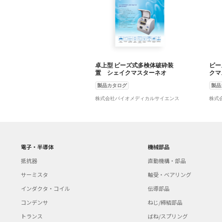
卓上型 ビーズ式多検体破砕装
ビー
置 シェイクマスターネオ
クマ
製品カタログ
製品
株式会社バイオメディカルサイエンス
株式
電子・半導体
機械部品
抵抗器
直動機構・部品
サーミスタ
軸受・ベアリング
インダクタ・コイル
伝導部品
コンデンサ
ねじ/締結部品
トランス
ばね/スプリング