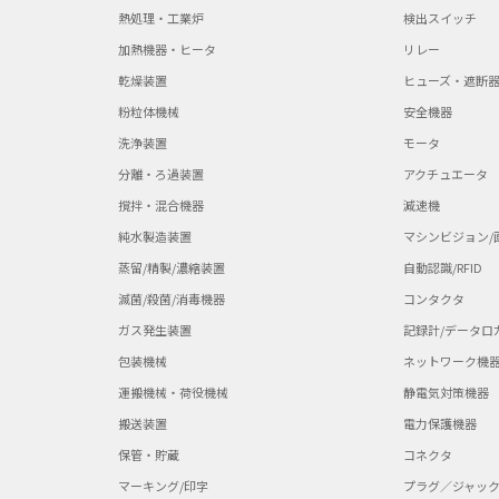
熱処理・工業炉
検出スイッチ
加熱機器・ヒータ
リレー
乾燥装置
ヒューズ・遮断
粉粒体機械
安全機器
洗浄装置
モータ
分離・ろ過装置
アクチュエータ
撹拌・混合機器
減速機
純水製造装置
マシンビジョン/
蒸留/精製/濃縮装置
自動認識/RFID
滅菌/殺菌/消毒機器
コンタクタ
ガス発生装置
記録計/データロ
包装機械
ネットワーク機
運搬機械・荷役機械
静電気対策機器
搬送装置
電力保護機器
保管・貯蔵
コネクタ
マーキング/印字
プラグ／ジャッ