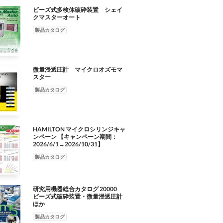
ビーズ式多検体破砕装置 シェイ
クマスターオート
製品カタログ
微量浸透圧計 マイクロオズモマ
スター
製品カタログ
HAMILTON マイクロシリンジキャ
ンペーン 【キャンペーン期間：
2026/6/1→2026/10/31】
製品カタログ
研究用機器総合カタログ 20000
ビーズ式破砕装置・微量浸透圧計
ほか
製品カタログ