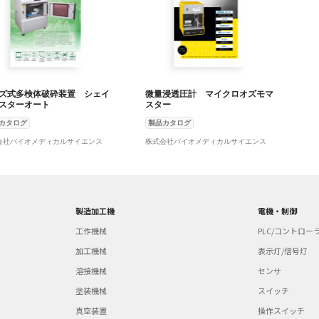
ズ式多検体破砕装置 シェイ
微量浸透圧計 マイクロオズモマ
スターオート
スター
カタログ
製品カタログ
会社バイオメディカルサイエンス
株式会社バイオメディカルサイエンス
製造加工機
電機・制御
工作機械
PLC/コントロー
加工機械
表示灯/信号灯
溶接機械
センサ
塗装機械
スイッチ
真空装置
操作スイッチ