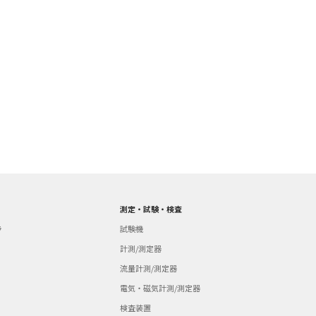
測定・試験・検査
ラ
試験機
計測/測定器
流量計測/測定器
電気・磁気計測/測定器
検査装置