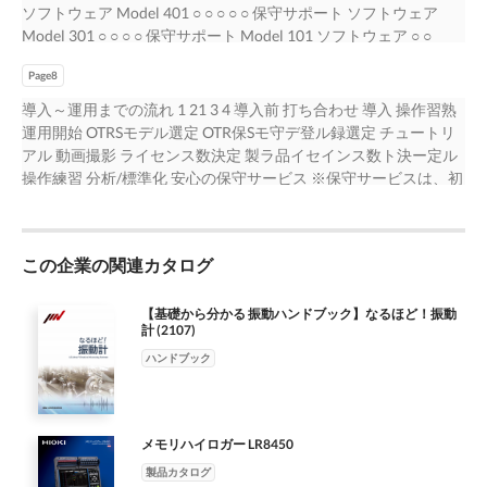
作の大幅な削減ができ、ラインの省人化をすることができまし
は、学生がライン生産をイメージして、バラバラの部品を まず
ソフトウェア Model 401 ○ ○ ○ ○ ○ 保守サポート ソフトウェア
た。 ※OTRS10は付加価値のない時間を実時間の内数で計測でき
は自由に組み立て、その様子を撮ったビデオを元に作業分析を
Model 301 ○ ○ ○ ○ 保守サポート Model 101 ソフトウェア ○ ○
ます。
していきます。非常に手間と時間がかかるこの分析部分をOTRS
※OTRS10及び保守サービスはオープン価格となります。お問合
を 使用することで、効率よく無駄を見つけ改善していくことが
Page8
せは弊社販売パートナーまでお願いします。 ※ご購入1年間は保
できます。 分析のために分析するみたいなことをできるだけ少
守サポートを無償でご利用できます。2年目以降は有償となりま
導入～運用までの流れ 1 21 3 4 導入前 打ち合わせ 導入 操作習熟
なくして、使うべき ところで頭を使って本当にモノを見ること
す。 ※Model 101はビューワーライセンスです。『動画分析・比
運用開始 OTRSモデル選定 OTR保Sモ守デ登ル録選定 チュートリ
に集中してもらいたい、考え なければいけないことに目を向け
較分析』可能な商品をお持ちのお客様のみ販売しております。
アル 動画撮影 ライセンス数決定 製ラ品イセインス数ト決ー定ル
てほしいという思いでOTRSを導入し ましたが、学生にも非常に
OTRS画面集 動画分析・再生 比較再生 動作分析に特化したUIで細
操作練習 分析/標準化 安心の保守サービス ※保守サービスは、初
好評で大きな効果が出ていると思います。 「標準時間」と「モ
かな動作分析を簡単に行うことができます。 作業の差異を見え
年度は1年間無償でご利用可能 OTRS専用コンタクトセンター
ーションマインド」 実際の現場では、工場の中でも時間分析を
る化します。 サイクル分析も可能となっており、作業のバラつ
OTRS専用保守サイト バージョンアッププログラム（年2回） 電
しっかりと行えている会 社は多くありません。やはり時間分析
きを見える化します。 分析結果は比較動画付きマニュアルとし
話（国内専用）・E-Mailにて導入・操作に 操作マニュアル、動画
に多くの労力と時間が必要だ ということがわかっているので、
て出力可能です。 ※分析画面は意匠権を取得しております。 作
この企業の関連カタログ
チュートリアルなど お客様の声を反映し、最新のプログラムを
どうしても後回しになってしまうんで しょうね。 “改善”を進める
業編成 各種レポート出力 分析結果を活用して高精度な編成シミ
ついてお問い合わせいただけます。 OTRSの運用をサポートする
のに必要な要素の中で大事なのは「標準時間」と 「モーション
ュレーションができます。 分析結果を作業手順書、動画マニュ
サイトです。 開発し、年2回保守サイトにて提供します。 動作環
【基礎から分かる 振動ハンドブック】なるほど！振動
マインド」。「標準時間」は生産管理の基本で指標に なりま
計 (2107)
アルとして出力できます。 シミュレーションの結果は標準作業
境 OS Windows 10 Pro / 8.1 Pro / 7 Pro（ SP1以上）（いずれも
す。作業が標準時間よりも早く行えるようであれば、標準作業と
組合せ表として出力可能です。 また、設定を行うことで自社の
32ビット版・64ビット版） USBポート プロテクトキー用に1つ
ハンドブック
標準時間の見直しを進める。逆に時間内に収まらない場合は、そ
手順書の様式で出力可能です。
CPU Intel Core i5 及び i7 シリーズ 第3世代以降 ※USB認証キー
の 原因を探り排除していく。「モーションマインド」は、より
メモリ 4GB以上 ●Microsoft Visual C++ 2008 Runtime 同時に
能率的な方法を探求し続ける心構えのことです。IEを正しく理解
●Microsoft Visual C++ 2010 Runtime または、 Microsoft Visual
し ている会社は、モーションマインドを意識して、かなり微細
メモリハイロガー LR8450
C++ 2015 Runtime HDD 20GB以上の空き容量（使用機能により
なところまで時間分析を実施し成果を上げています。これは 本
必要量が変わります） インストールされる ●Microsoft .NET
製品カタログ
当にきちんと時間分析をしないと身に付かないと言われていま