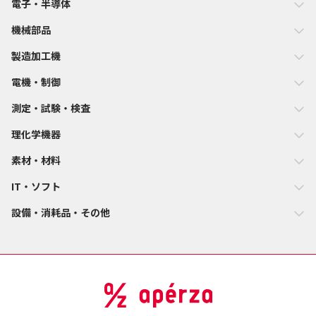
ールする場合は、DVDドライブが必要になります。 ●レポート
電子・半導体
ビルダー機能利用時は、Microsofr Excel アドインのインストー
機械部品
ルが必要になります。 ●パソコンの使用状況、動画状況によって
動作が遅くなることがあります。 ●快適にご利用いただくため
製造加工機
に、より高スペックのCPUを搭載したコンピュータ、ならびによ
り多くのメモリ搭載をお勧めします。 会社概要 商品の詳しい説
電機・制御
明や資料請求は 社名 株式会社ブロードリーフ Broadleaf Co.,
Ltd. 〒140-0002 本社 東京都品川区東品川4-13-14 グラスキュ
測定・試験・検査
ーブ品川8F 代表者 大山 堅司 創業／設立 2005年12月／2009年
理化学機器
9月 資本金（連結） 7,148百万円（2017年12月末現在） 上場証券
取引所 東京証券取引所第一部（3673） 従業員数（連結） 928人
素材・材料
（2017年12月末現在） 自動車アフターマーケットを中心に幅広
い業種・業界の現場業務を 事業内容 支援するソフトウエア・IT
IT・ソフト
ソリューション＆各種サービスを提供 （業 務アプリケーショ
ン、異業種間連携プラットフォーム、リサイクル部品 マーケッ
設備・消耗品・その他
トプレイス、 自動車関連コンテンツの開発等） 拠点 営業・サポ
ートネットワーク：全国30拠点／開発：全国 3拠点
Copyright©2018 Broadleaf.Co.,Ltd. Allrights Reserved.
BL201808-Ver02_JP