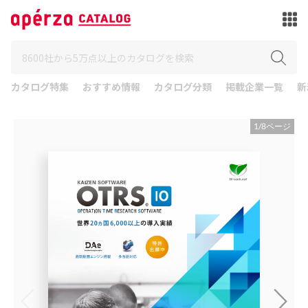
カタログ特集
おすすめ情報
カタログ分類
掲載企業一覧
新
1
/
8
ページ