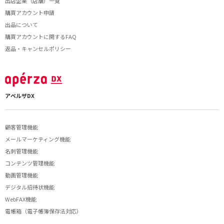
出店企業（店舗）一覧
購買アカウント申請
出品について
購買アカウントに関するFAQ
返品・キャンセルポリシー
アペルザDX
顧客管理機能
メールマーケティング機能
名刺管理機能
コンテンツ管理機能
動画管理機能
デジタル招待状機能
WebFAX機能
電帳箱（電子帳簿保存法対応）