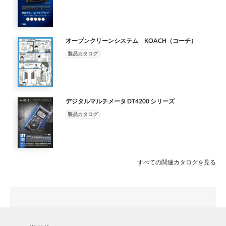
Framework 4.6.1 ●Microsoft Speech Platform 11 ソフトウェア
す。 仕事を本当に突き詰めて改善しようとするときに多くの場
●Sentinel HASP Driverディスプレイ 1024×768ドット（XGA）以
面でぶつかる「時間分析」という壁ですが、OTRSはその問 題解
上 レポートビルダーと同時にインストールされるソフトウェア
決のサポートだけでなく、業界全体の改善意識づくりにも大きく
MPEG-1、MPEG-2、AV（I Motion JPEG）、MOV、MP4、
オープンクリーンシステム KOACH（コーチ）
貢献していけるソフトだと思います。
H.264、WMV ●Microsoft Visual Studio 2010 Tools for Office
製品カタログ
Runtime 動画形式 ※Dolby音声再生非対応 対応言語 日本語・英
語※WMVはOTRS10より出力された動画のみ使用可能 （言語登
録によりその他言語に対応） ●OTRS は株式会社ブロードリーフ
の日本における登録商標です。 ●Microsoft、Windows、Office、
Excel および PowerPoint は米国 Microsoft Corporation の米国お
デジタルマルチメータ DT4200 シリーズ
よびその他の国における商標登録です。 ●Intel、Intel Core は、
製品カタログ
米国およびその他の国におけるインテル コーポレーションまた
はその子会社の商標または登録商標です。 ●Adobe Acrobat
Reader DC は、米国 Adobe Systems Incorporated の米国および
その他の国における登録商標です。 ●その他、記載された会社
すべての関連カタログを見る
名、商品名などは、各社の登録商標もしくは弊社の商標です。 ●
製品のデザイン、仕様は、改良のため予告なく変更なくされるこ
とがありますのでご了承ください。 ●本カタログに記載されてい
る内容、数値、仕様は、2018年9月現在のものです。 ●出力機能
により Microsoft Office（ 2010 or 2013 or 2016）、Acrobat DC
が必要になります。(32 ビット版推奨) ●製品をDVDからインスト