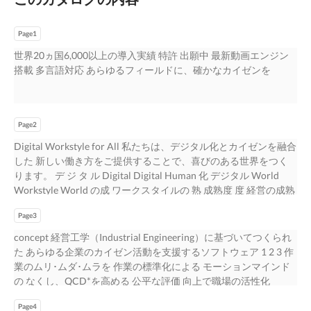
Page1
世界20ヵ国6,000以上の導入実績 特許 出願中 最新動画エンジン
搭載 多言語対応 あらゆるフィールドに、確かなカイゼンを
Page2
Digital Workstyle for All 私たちは、デジタル化とカイゼンを融合
した 新しい働き方をご提供することで、喜びのある世界をつく
ります。 デ ジ タ ル Digital Digital Human 化 デジタル World
Workstyle World の成 ワークスタイルの 熟 成熟度 度 経営の成熟
度
Page3
concept 経営工学（Industrial Engineering）に基づいてつくられ
た あらゆる企業のカイゼン活動を支援するソフトウェア 1 2 3 作
業のムリ･ムダ･ムラを 作業の標準化による モーションマインド
の なくし、QCD*を高める 公平な評価 向上で職場の活性化
*Quality, Cost, Delivery
Page4