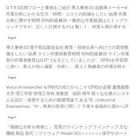
O T R S活用フローと事例をご紹介 導入事例 01 自動車メーカー¥
作業分析にかかる労力・時間・コストの削減をしたい 結果 作業
分析に費やす時間 50%削減 解決 一般的な作業観測はストップウ
ォッチですが、正しく計測するのは 難しく、何度も再計測する
ことも。 OTRSなら使いやすいUI※と早送り、コマ送りの動画制
Page5
御で スピーディーな現場動画分析ができました。 技術伝承･教育
※OTRS10のインターフェースは意匠登録済みです。 O T R S 活用
導入事例 03 電子部品製造会社 教育・技術伝承へ向けての環境整
フロー 導入事例 02 建設資材製造会社 各種帳票類 作成 新しい生
備をしたい 結果 ライン作業前教育時間 50%削減 解決 ライン作業
産にマッチした最適な作業工程を創出したい 結果 一日当たりの
前の作業者教育はOJT* 1を主としていましたが、 OTRSを学習用
生産個数 108 150 解決 OTRSの動画連動・作業編成シミュレーシ
に使い、新人が自ら撮影、分析し、 新人と熟練者の作業比較を
ョン機能を使って、複数工程の流れとボトルネックを確認しまし
作業時間と組合わせて行う*２ 動画撮影･ 分析 ことで教育時間を
た。 そのうえで、作業の組み換えシミュレーションを行い新た
Page6
大幅に削減することができました。 ※1 実際の職務現場におい
な工程を作成して実ラインに適用したところ、 一日当たりの生
て、業務を通して行う教育訓練のことをいいます。 O T R S ※2
Voice of researcher IoT時代のIEだからこそ OTRSが必要 慶應義塾
産個数を大幅に向上させることができました。 ※OTRS10は分析
OTRS10は再生時間の変更シミレーションができる「レーティン
大学 理工学部 管理工学科 准教授 稲田 周平 様々な仕事のシステ
動画と連動したシミュレーションができます。
グ機能」を実装しています。 活用フロー ムダ取り･標準化 導入事
ムを設計・改善するための基礎理論で ある“IE（Industrial
例 04 電気機器メーカー 動画マニュアル 最適な作業工程による省
Engineering）”や，将来の投資に関して 方策を金銭的な面から評
人化をしたい 作成 結果 ライン省人化 26名 19名 解決 OTRS分析
価してより良い案を見出すための 理論となる“経済性工学”に基づ
で付加価値のない作業の削減シミュレーションを行いました。
Page7
いて研究を進めている。 分析負担を減らすOTRS 私の研究室で
シミュレーション作業を実現するためのライン前教育を行い、実
は、生産システムを中心にサービスシステムや様々なシ ステム
『精緻な分析を簡単に 』充実のラインナップ ラインナップ 主な
ラインで実施したところ 移動、手待ちなどの付加価値のない動
の効率性・利便性を高める研究をしています。 具体例として
機能 商品 形式 ソフトウェア Model 501 ○ ○ ○ ○ ○ ○ 保守サポート