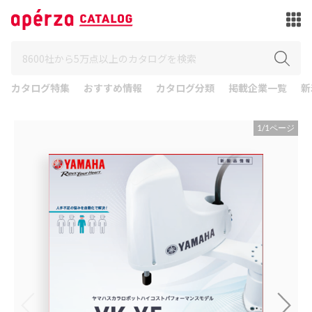
カタログ特集
おすすめ情報
カタログ分類
掲載企業一覧
新
1
/
1
ページ