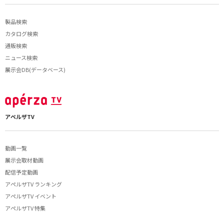
製品検索
カタログ検索
通販検索
ニュース検索
展示会DB(データベース)
アペルザTV
動画一覧
展示会取材動画
配信予定動画
アペルザTV ランキング
アペルザTV イベント
アペルザTV 特集