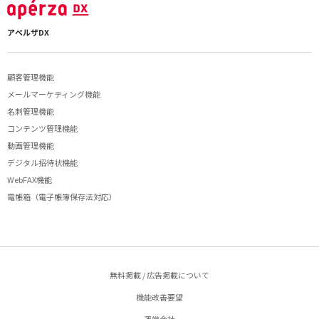
アペルザDX
顧客管理機能
メールマーケティング機能
名刺管理機能
コンテンツ管理機能
動画管理機能
デジタル招待状機能
WebFAX機能
電帳箱（電子帳簿保存法対応）
無料掲載 / 広告掲載について
機能改善要望
運営会社