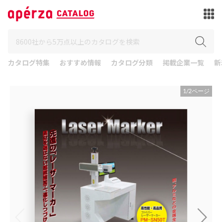
カタログ特集
おすすめ情報
カタログ分類
掲載企業一覧
新
1
/
2
ページ