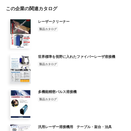
༳Ꮠ✀㢮 䝞䞊䝁䞊䝗䚸⏬ീ䚸ᅗᙧ ᾘ㈝㟁ຊ 300 VA ౑⏝㟁※ 100
この企業の関連カタログ
V஺ὶ ග※ᑑ࿨ 50,000䡚80,000᫬㛫 ෭༷᪉ᘧ ✵෭ ᮏయ䠖210 W × 390 H ×
470 D ⿦⨨ᑍἲ 䝦䝑䝗䠖95 W × 140 H × 595 D 䝽䞊䜽ྎ䠖350 W ×
705 H × 600 D ᮏయ䠖20 Kg ⿦⨨㔜㔞 䝦䝑䝗䠖5 Kg 䝽䞊䜽ྎ䠖
レーザークリーナー
13Kg 䜿䞊䝤䝹㛗䛥 1370 mm ᥎ዡOS䠖Windows XP䚸Windows 7
製品カタログ
ᑐᛂOS Windows 10䜎䛷౑⏝ྍ⬟
世界標準を視野に入れたファイバーレーザ溶接機
製品カタログ
多機能精密パルス溶接機
製品カタログ
汎用レーザー溶接機用 テーブル・架台・治具