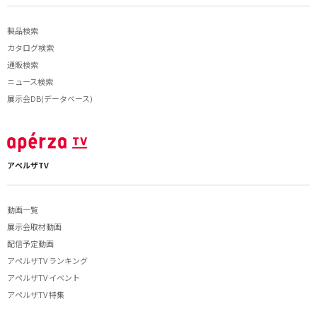
製品検索
カタログ検索
通販検索
ニュース検索
展示会DB(データベース)
アペルザTV
動画一覧
展示会取材動画
配信予定動画
アペルザTV ランキング
アペルザTV イベント
アペルザTV 特集