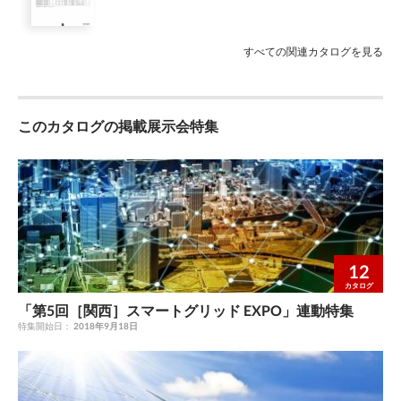
呼吸器、人工透析器などの生命にかわる医療用機器は、接続しな
いでください。 ・ ペースメーカ、ICDなどの医療用電気機器を
使用している方の近くでは使用しないでください。 ・ 引火性ガ
すべての関連カタログを見る
スや可燃物の近くでは使用しないでください。 ・ 濡れた手で放
電コネクタや電源プラグの抜き差しをしたり、コンセント部に触
れたりしないでください。 販売店 製品に関する お問い合わせ
0120-215-023 購入に関するお問い合わせ （お客様相談室） （フ
このカタログの掲載展示会特集
リーダイヤル） 受付時間：月曜日～金曜日 午前9時～午後5時
（土・日・祝日・休業日は除く） http://www.nichicon.co.jp/
CAT.5105 B.2017. I8C
12
カタログ
「第5回［関西］スマートグリッド EXPO」連動特集
特集開始日：
2018年9月18日