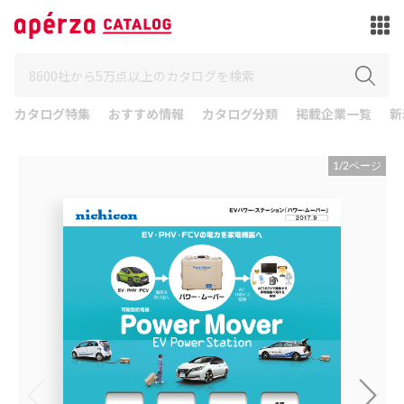
カタログ特集
おすすめ情報
カタログ分類
掲載企業一覧
新
1
/
2
ページ