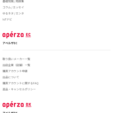
基礎知識 / 用語集
コラム / エッセイ
ゆるネタ / エンタ
IoTナビ
アペルザEC
取り扱いメーカー一覧
出店企業（店舗）一覧
購買アカウント申請
出品について
購買アカウントに関するFAQ
返品・キャンセルポリシー
アペルザDX