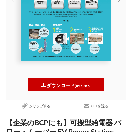
ダウンロード
(857.2Kb)
クリップする
URLを送る
【企業のBCPにも】可搬型給電器 パ
ワー・ムーバー EV Power Station