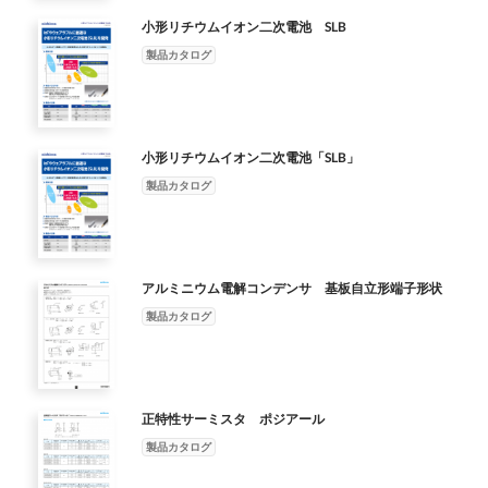
ので、同時に複数の機器の使用が可能*となります。 一般には避
小形リチウムイオン二次電池 SLB
難所の電源確保のために非常用発電機が検討されますが、特にガ
ソリン式発電機は使用上に多くの注意が 必要です。燃料の取扱
製品カタログ
い、騒音、換気など使用環境によっては十分な配慮が求められま
す。EVパワー・ステーション 「パワー・ムーバー」はコンパク
トで設置場所を選ばず、使用上の制限が少なく、かつEVやFCV
に搭載して移動できるため、 災害時の電力確保に貢献します。
小形リチウムイオン二次電池「SLB」
＊各コンセントの出力上限は1.5kWとなります 主な仕様 名称 EV
製品カタログ
パワー・ステーション「パワー・ムーバー」 型番 VPS-4C1A
本体形状 トランクケース型 外形寸法 ・質量
W631×D500×H305（mm）・38kg 出力電圧 AC 100V 最大出力
4.5kW（ 1.5kW×3）：力率 100%時 出力端子 AC100Vコンセント
3口 ケーブル長 2.0m（トランクケース出口からコネクタ根元ま
アルミニウム電解コンデンサ 基板自立形端子形状
で） 対応予定車種 トヨタ自動車㈱ 様 MIRAI 日産自動車㈱ 様
製品カタログ
リーフ、e-NV200 希望小売価格 65 万円（消費税別） 三
菱自動車工業㈱ 様 MiEV シリーズ アウトランダー PHEV 本製品
の保証期間は3年間です。 本田技研工業㈱ 様 CLARITY FUEL
CELL 上記仕様は変更となる場合があります。 対応車種はいずれ
正特性サーミスタ ポジアール
も上記ガイドラインに準拠した車種に限ります。また、車両仕様
により使用に制限が有る場合があります。 安全に関するご注意
製品カタログ
・ ご使用の前に「取扱説明書」をよくお読みください。 ・ 人工