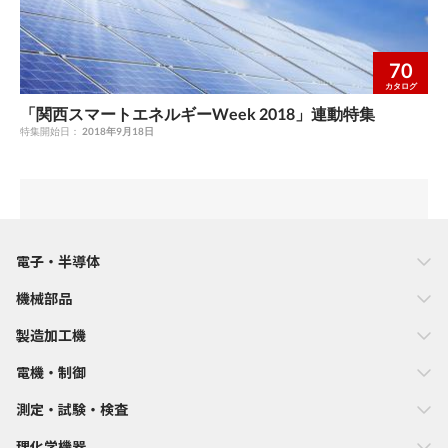
70
カタログ
「関西スマートエネルギーWeek 2018」連動特集
特集開始日：
2018年9月18日
電子・半導体
機械部品
製造加工機
電機・制御
測定・試験・検査
理化学機器