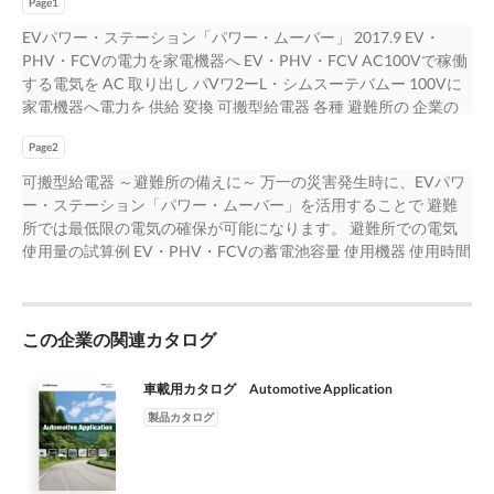
Page1
EVパワー・ステーション「パワー・ムーバー」 2017.9 EV・
PHV・FCVの電力を家電機器へ EV・PHV・FCV AC100Vで稼働
する電気を AC 取り出し パVワ2ーL・シムスーテバムー 100Vに
家電機器へ電力を 供給 変換 可搬型給電器 各種 避難所の 企業の
アウトドア 備えに BCPに のレジャーに 屋外イベント活動に EV
Page2
パワー・ステーション「パワー・ムーバー」は、電気自動車
（EV）の蓄電能力、プラグインハイブリッド車（PHV）*の発
可搬型給電器 ～避難所の備えに～ 万一の災害発生時に、EVパワ
電・蓄電能力、 燃料電池車（FCV）の発電能力を活用し、電気
ー・ステーション「パワー・ムーバー」を活用することで 避難
機器に電力供給を行う装置（V2L：Vehicle to Load）です。 ＊
所では最低限の電気の確保が可能になります。 避難所での電気
車両仕様により使用に制限が有る場合があります 特 長 安全、
使用量の試算例 EV・PHV・FCVの蓄電池容量 使用機器 使用時間
静音、無臭 簡単操作 トランク 1給電 2 電気製品のプラグをコネ
合計電力 使用機器 EV、PHV、FCV 搭載電池容量 80W照明10台
クタを 開始ボタンを 3 本器のコンセントにケースタイプ 車に接
12時間 9.6kWh MIRAI 約60kWh相当 4.5kWの ケータイ充電
続 押す 差し込む 車に収納可能、 可搬性に優れる！ 持ち運びも
(5W)30台 2時間 0.3kWh 出力があれば リーフ 40kWh 左記の機器
楽 ！々 電動自動車用 充放電システム 伸縮式キャリーバー・ 先進
この企業の関連カタログ
が 1200W電気ポット 2時間 2.4kWh 同時に使用 i-MiEV 16kWh
のエコカー ガイドライン 4.5kWの出力 キャスター付き EV・
600W冷蔵庫1台 24時間 14.4kWh できます* アウトランダー
FCV・PHVと V2L DC版に準拠 ボタンを押すと 1.5kWのAC100V
PHEV 12kWh 総計 26.7kWh 上記の使い方を想定した場合、
車載用カタログ Automotive Application
接続が可能 給電開始 コンセント×3 同等出力のガソリン式発電機
MIRAIでは約２日、リーフでは約１日の電力をまかなえます。ま
製品カタログ
よりも小型・軽量で環境負荷（排気ガス・騒音）は、はるかに小
た、1口が1.5kW 出力では調理機器や温調機器を複数同時に使用
さくなります。
すると出力不足となりますが、EVパワー・ステーション「パワ
ー・ ムーバー」は1.5kWが3口で、合計4.5kWの出力が可能です