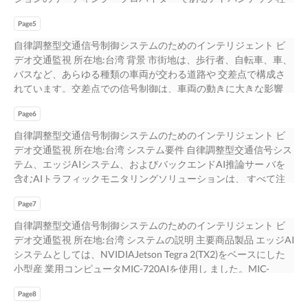
（COVID-19）の発生に伴い、第一線の警察官による疾病予防検
が開発したMIC-770産業用コンピューターとMIC- 75G20 GPU
査を支援 するため、新たな機能を備えた5Gパトロールロボット
Page5
iModuleの組み合わせは、人工知能のトレーニングと推論のため
を改良しました。この ロボットは、高解像度カメラ5台と赤外線
の高性能なシステムを提供します。過酷な条件下での24時間365
自律調整型交通信号制御システムのためのインテリジェント ビ
温度計を装備し、半径5mの範囲 で10人の体温を同時に計測しま
日動作に耐 えるために、MIC-770の頑丈なシャーシと鋳造アルミ
デオ交通監視 所在地:台湾 背景 市街地は、歩行者、自転車、車、
す。高熱を発している人や、マスクを着用 していない人を検知
ニウム製のヒートシンク は振動や衝撃に耐え、パッシブな熱的
バスなど、あらゆる種類の車両が交わる道路や 交差点で構成さ
した場合、関係当局に瞬時に通知が行われます。取 主な特徴 •
ソリューションにより静音動作を保証し、 すべての電子部品
れています。交差点での信号制御は、車両の動きに大きな影響
5Gパトロールロボットを用いて、公共の場所でのマ 得した全て
は、環境保護、EMI/ESD耐性、および高Voltageサージ要 求事項
を与え 、衝突する動きと通過スピードに影響を与え ます。安全
の情報データは、集中制御センターに送信され、リアルタイム
(2KV)に関する業界標準を満たしています。 一方、MIC-75G20
Page6
を維持しつつ、よ り良い交通を可能にする効果的な交通ソリュ
スク着用や体温をモニター で状況を確認し、対策への意思決定
GPU「iModule」は、主流のGPUカード(アクティブクーリング
ーションを実現するためには 、正確 な交通監視が、市内の車両
自律調整型交通信号制御システムのためのインテリジェント ビ
することが可能です。また、ロボット • このロボットは、高解像
付)に加え、フレームグラバー、GPU、モーション・コントロー
の動きと流れを理解するために必要で す。 超音波、マイクロ波
デオ交通監視 所在地:台湾 システム要件 自律調整型交通信号シス
度カメラ5台と赤外線温度計 は自動運転ですが、遠隔操作も可能
ルカードなどの PCIe/PCI I/Fアドオンカードに対応しており、予
レーダー、または赤外線センサーのような伝統的な検出方法
テム、エッジAIシステム、およびバックエンドAI推論サー バを
であり、人間によるパトロールの負 を装備し、半径5mの範囲で
備電源としてオンボードコネク ターから12VDCを備え、追加電
は、展開するのにコストがかかりすぎるか、あるいは必要なデー
含むAIトラフィックモニタリングソリューションは、 すべて注
10人の体温を同時に計 担を軽減し、交差感染を防止すること
源を必要とするカードに対応します。アドバン Guangzhou
タ取集できない ことが多い。ビデオ検出システムは、これらの
意深く設計された データフローに統合されました。 エッジAIシ
で、人的リソースを削減することが 測可能 できます。この次世
Gosuncn Robot の5Gパトロールロボットは、IoT、人工知能、ク
欠点を克服することができ、人工知 能(AI)を用いて、重要なトラ
Page7
ステムは、IPカメラからビデオストリームを取り込み、推論を用
代5Gパトロールロボットは、すでに広州、上海、西安、 • 中
テックのMIC-770+MIC-75G20ソリューションの高性能計算能力
フィックメタデータを生成することができます。車両番 号、方
いてコン テンツを分析しました。PoE(Power-Over-Ethernet)
自律調整型交通信号制御システムのためのインテリジェント ビ
国・貴陽空港で、温度走査型5Gパトロールロボッ 貴陽の各都市
は、都市のセ ラウドコンピューティング、ビッグデータ技術を
向、待ち時間などの情報は、エッジベースのAIシステムを搭載し
は、汎用RJ45 LANポートを介 してIPカメラに電力を供給するた
デオ交通監視 所在地:台湾 システムの説明 主要商品製品 エッジAI
の空港やショッピングモールなどで導入が進んでいます。 トに
統合し、５G環境の中で行動 センシングや対話と同様に、環境セ
たビデオ を使って簡単に取得できます。それは、交通監視の革
め、遠隔地にカメラを配置しやすくなります。交通 信号構造物
システムとしては、NVIDIAJetson Tegra 2(TX2)をベースにした
よる乗客の温度チェックを実施
ンシング、ダイナミックな意思決定、自 キュリティ、スマート
命で す。 アドバンテックが選ばれる理由 リアルタイムトラフィ
に吊り下げて信号灯を制御するため 、路側機として低消費電
小型産 業用コンピュータMIC-720AIを使用し ました。MIC-
機器、自動運転車、人工知能推論サーバ、ハイエンドの 律モー
ック監視アプリケーションと自律調整型トラフィックライト制御
力、ファ ンレス設計、広範囲動作温度機能が求められていまし
720AIは、AI推論技術を利用 して、 収集された大量のデータに対
ション・コントロールを実行することが可能です。この高度なコ
を実現する ために、良く設計されたエンドツーエンドデータフ
た。 道路側の交通監視が終了した後、生データを中央制御室に
Page8
してトラフィック監視を行います。これはオブ SKY-6100 ジェク
ン 医学・セキュリティ検査機器、およびマシン・ビジョンソリ
ローが重要です。しかしながら、市場の多く 主な特徴 • エンド