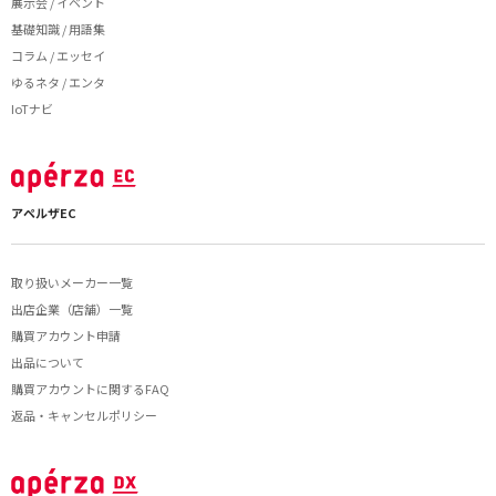
展示会 / イベント
基礎知識 / 用語集
コラム / エッセイ
ゆるネタ / エンタ
IoTナビ
アペルザEC
取り扱いメーカー一覧
出店企業（店舗）一覧
購買アカウント申請
出品について
購買アカウントに関するFAQ
返品・キャンセルポリシー