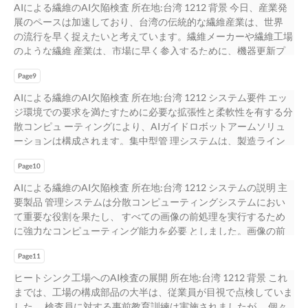
送信します。事前訓 練されたディープラーニングモデルを介し
ト追跡に使用される従来の車両認識方法を上回ります。MIC-
AIによる繊維のAI欠陥検査 所在地:台湾 1212 背景 今日、産業発
ューションに広く適用 ピューティングを可能にするために、5G
ツーエンドのデータフローをうまく設計し のトラフィックモニ
てメタデータの集合を解析できるように、 AI推論サーバは、高
720AIは、 1UラックマウントデュアルIntel® 道路側でのディー
展のペースは加速しており、台湾の伝統的な繊維産業は、世界
パトロールロボットは、IoTアプリ でき、多様な産業オートメー
タリングシステムは、車両認識と物体カウントに焦点を当ててい
い処理能力を持つ大規模推論処理能力を活かし解析を行い まし
プラーニング・コンピューティングの要件を満たし、メタデータ
の流行を早く捉えたいと考えています。繊維メーカーや繊維工場
ションアプリケーションに対応しています。 ケーション向けの
ますが、解 たAIトラフィックモニタリングソリューション 決策
た。その結果、自律調整型交通信号システムを交通センター制御
Xeon®スケーラブルGPUサーバ はパッケージ化され、中央制御
のような繊維 産業は、市場に早く参入するために、機器更新プ
8th gen Intel® Core™ iプロセッサとGPU iModule (MIC- 75G20)を
を実用的にするための生のメタデータ変換を欠いています。 • 道
室から管理 することが可能となりました。
室に送信され ます。MIC-720AIはまた、他の交 ー 通機器と接続
ランを加速する必要がありま す。伝統的な繊維産業では、デザ
搭載し、アドバンテックの高性能産業用エッジコンピューター
路脇での AIコンピューティングを最小限の アドバンテックは、
するための複数のインターフェースを提供します。 SKY-6100 AI
Page9
イン、生地選択、紡績、織布、染色、仕上げ に多くの資源と時
(MIC-770)を搭載しています。
AIエンドツーエンドソリューションを提供し、AI推論を実行する
推論サーバーは、制御室の直感的なダッシュボードと統合され、
間を消費します。例えば、適切なタイプの織物および高品質 の
AIによる繊維のAI欠陥検査 所在地:台湾 1212 システム要件 エッ
ために充分 構成で実現 なディープラーニング能力を有するフル
MIC-720AI すべてのエッジAIシステムからメタデータを受信する
材料を手動で選別するには 、数日から数週間かかります。しか
ジ環境での要求を満たすために必要な拡張性と柔軟性を有する分
レンジAIシステムおよびAI推論システムを提供しま す。MIC-
だけでなく、ディープラーニ NVIDIA Jetson® Tegra ングモデル
し、もし重大 な欠陥があった場合、それは生産前から量産段
散コンピュ ーティングにより、AIガイドロボットアームソリュ
720AIは、NVIDIA JETSONの特徴を活かし、道路脇にAIの設置を
を介してすべてのトラフィック状況をモニターします。何らかの
階、そしてもちろん顧客への 配送までの全プロセスを著しく停
ーションは構成されます。集中型管 理システムは、製造ライン
可能にします。 • バックエンドでのディープラーニングによる、
異常事 X2に基づくAI推論システ 態が発生した場合、AIサーバは
滞させる可能性があります。 人工知能(AI)のおかげで、織物や織
上のすべての産業用カメラから高速の生画像を取得し、 前処理
自 SKY-6100 1U ラックマウント・サーバーは、大規模な人工知
それを認識し、信号を適切に管理することがで ム き ます。SKY-
物パターンの検査のようなマニュアル検 査をスマート AIモデル
Page10
された画像をエッジAIシステムに配信し、織物の欠陥検査を行い
能での分析のために、最大5枚 律調整型信号制御 の最新鋭の
6100の解析力により、自律調整型交通信号制御システムは 、都
で行うことができます。精密位置決めユニットを使用し たロボ
ます。こ れらの産業用カメラは、GenICam規格に準拠し、ハイ
NVIDIA Tesla T4をサポートします。
AIによる繊維のAI欠陥検査 所在地:台湾 1212 システムの説明 主
市内の交通をスムーズかつ効率的になるよう制御します。市政府
ットアームは、繊維製造において多くの日常的な自動化されたプ
スループットGigE Power over Ethernet (PoE) を介して動作しま
要製品 管理システムは分散コンピューティングシステムにおい
は、市内のす べてのトラフィックをリアルタイムでハイレベル
ロセス を実行することができます。ロボットアームと人工知能
す。 管理システムは、コントラスト調整、画像キャリブレーシ
て重要な役割を果たし、 すべての画像の前処理を実行するため
に概観することができます。 さらに、現在および過去のパフォ
を組み合わせることで、 繊維の製造工程が数週間から数日 、場
ョン、画像セグメンテーショ ンのような画像前処理を並列に実
に強力なコンピューティング能力を必要 としました。画像の前
ーマンスを評価し、将来のパフォーマンスを予 測するために、
合によっては数時間に大幅に短縮で きる可能性があります 。AI
行するための高い処理能力を必要とします。次 に、前処理され
処理は 、後続のAI推論に対して生データをより互換性が あるよ
トラフィックデータおよび情報は、常に必要とされます。これら
は繊維産業全体に根本的な変化をもたらします。 アドバンテッ
た画像がエッジAIシステムに送られ、AI推論を実行し、メタデー
Page11
うに加工します。良好に設計された前処理は、エッジAIワークロ
は すべて、交通影響評価、公共交通、道路設計など、将来のよ
クが選ばれる理由 主な特徴 • ハイコンピューティング・マネジ
タ 結果を管理システムに戻します。一旦欠陥が認識されると、
ードを有 MIC-730AI 意に低減するだけでなく、AI推論の精度を
ヒートシンク工場へのAI検査の展開 所在地:台湾 1212 背景 これ
り良い交通インフ ラストラクチャを作るための事前の交通計画
メント・システム 様々な環境におけるすべてのエッジAIコンピ
マネジメントシステム は、欠陥材料を同定し、修正するために
向上させることができます。MIC-770 NVIDIA® Jetson AGX
までは、工場の構成部品の大半は、従業員が目視で点検していま
策定に役立ちます。
ューティングに対応するために、 からエッジAIシステムまで
ロボットアームを制御します。多数の織物 および材料、および
Xavier™ は、8th gen Intel® Core™ i CPUに対応しており、拡張i-
した。 検査員に対する事前教育訓練は実施されましたが 、個々