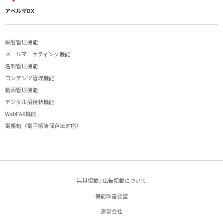
アペルザDX
顧客管理機能
メールマーケティング機能
名刺管理機能
コンテンツ管理機能
動画管理機能
デジタル招待状機能
WebFAX機能
電帳箱（電子帳簿保存法対応）
無料掲載 / 広告掲載について
機能改善要望
運営会社