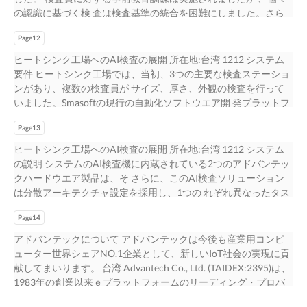
の、幅広い製品群 アドバンテックはAIエンドツーエンドソリュ
多くの異なる種類の欠陥が存在する可能性があるため、対応 す
Moduleを介して GigE に基づくAI推論システム PoEカードを統合
の認識に基づく検 査は検査基準の統合を困難にしました。さら
ーションを提供し、AI推論ソリューショ • 拡張性と柔軟性を備え
るAIモデルは、マネジメントシステムによって特定され、展開さ
する柔軟性を備えています。MIC-770は、管理システムが接続 さ
に、視覚疲労、疲れ、およびスタッ フの交代により、生産ライ
た分散型 AIガイドロボ ンを実行するため、エッジコンピューテ
れる必要があり ます。
れたすべてのエッジAIシステムを処理できるコンピューティング
Page12
ンの検査ミス率が高くなりました。不良品の市場投 入後、苦情
ィングおよびAI推論システムを提供しま ットアームソリューシ
能力がありま す。 AI推論は 、高い計算能力を必要とし 、計算を
発生率が高まっています。 また、プログラミング能力のある人
ヒートシンク工場へのAI検査の展開 所在地:台湾 1212 システム
ョン す。アドバンテックの提供している製品は 、AIコンピュー
加速するためにGPUベースのソ MIC-770 リューションを必要と
員が不足している場合には、マシン・ビジョ ン点検についての
要件 ヒートシンク工場では、当初、3つの主要な検査ステーショ
ティング機能でお客 様の事業目標達成を支援します 。AIガイド
します。MIC-730AIは、NVIDIA® Jetson AGX Xavier™GPU 8th
理解は非常に限られてしま います。このように、工場が検 査ミ
ンがあり、複数の検査員が サイズ、厚さ、外観の検査を行って
ロボットアーム は繊維メーカーや • 織物欠陥検査による、AIコ
Gen Intel® Core™ i を使用しており、エッジAIシステムとして採
ス率を下げ、検査効率を上げるための技術、製品を導入したいと
いました。Smasoftの現行の自動化ソフトウエア開 発プラットフ
ンピューティングを 織物工場がトレンドに合わせた製品開発を
用されています。Jetson Xavierの高 CPUソケット(LGA 1151)付
思っても 、 それを実現する能力はありませんでした。 アドバン
ォーム (SmaSEQ)は、モジュール化された目視検査、モーショ
加速させるために設計された 、繊 可能にする産業用エッジ AIシ
い処理能力により、高精度の繊維製品をより高速・高精度で自動
テックとSmasoftの協業は 、製造業が人間の目視検査からAI検査
Page13
ン・コントロ ール、I/O制御、AI欠陥検査ツール(SmaAI)、AIトレ
ステム 維欠陥検査ソリューションです。アドバンテックのMIC-
的に検査する 小型ファンレス・システム ことが可能になりま
へ 移行するのを支援することを目的としてい ます。ルールベー
ーニングなどの機能を統合し、3種 類の検査を行うことができる
770およびMIC-730AIは、 すべてのAIコンピューティング要件に
ヒートシンク工場へのAI検査の展開 所在地:台湾 1212 システム
す。AI推論技術を用いた織物欠陥検査は、最も微細な欠陥 を効
スのマシン・ビジョ ンと人工知能の視覚的な識別を組み合わせ
ヒートシンク検査機を開発しました。同時に、AIディープラ ー
完全に適合しています。
の説明 システムのAI検査機に内蔵されている2つのアドバンテッ
率的に同定し、高品質の製品を提供します。管理システムによっ
たソリューションは、工場の問題 に対する完璧な解決策である
ニングモデルを継続的にトレーニングし、欠落検査率をさらに低
クハードウエア製品は、そ さらに、このAI検査ソリューション
て自動的 に制御されるロボットアームは、良品と不良品の両方
だけでなく、自動検査システムの導入にも貢献し • コスト効率の
下させ、検査の質 を向上させました。 SmaSEQはユーザーフレン
は分散アーキテクチャ設定を採用し、1つの れぞれ異なったタス
を処理することができ ま す。この分散型のAIガイドロボットア
良いソリューションと柔軟な構造により、 ています。 ルールベ
ドリーなインタラクティブインタフェースを持ち、学習が容易
クを実行します。SmaSEQに搭載されたMIC-770は、検査ステー
ームソリューションにより、繊維メーカーと織 物工場は、リア
ースマシン・ビジョン法と人工知能法を同時 主な特徴 に組み合
です。ソフトウェアトレーニングコースを受講した後、クライア
Page14
MIC‐770がAI推論を行う際に複数のMIC‐730AIと協調することを
ルタイムで生産量をモニターし、制御することができるようにな
わせることが可能。 アドバンテックが選ばれる理由 • 柔軟で分
ントオペレータは、技術 的なバックグラウンドやディープラー
可能にしました。そ ションのプロセスを制御し、ルールベース
アドバンテックについて アドバンテックは今後も産業用コンピ
り ました。
散型のアーキテクチャ構成で 、将来のファク トリー展開に対
ニングに対する適切な理解がないにもかかわら ず 、SmaSEQを簡
の視覚検査を行い 、ヒートシンクのサイズ の結果、AI検査の追
ューター世界シェアNO.1企業として、新しいIoT社会の実現に貢
応。 ハードおよびソフトの全面的な相互支援を得て 、アドバン
単に操作することができます。SmaSEQはシンプルか簡単で 、複
加実施や検査スピードの向上を希望する場合は、ネットワーク
献してまいります。 台湾 Advantech Co., Ltd. (TAIDEX:2395)は、
テックとSmasoftは、 • シンプルかつ簡単で、複雑なプログラム
雑 なプログラム設定を必要とせず、システム・インテグレータ
と厚さが仕様に合致しているかどうかを判定します。 ケーブル
1983年の創業以来ｅプラットフォームのリーディング・プロバ
設定を必要と アプリケーションシナリオを満たすエンドツーエ
とエンド・ユーザが自らマシ ンをトレーニングすることができ
を介してMIC-730AIを追加設置するだけで、顧客は今後の工場増
イダとして、産業 用コンピューティングやオートメーション市
ンドの人工知能ソリューションを せず、 システム・インテグレ
ます 。 Smasoftのソフトウエアおよびアドバンテックのハードウ