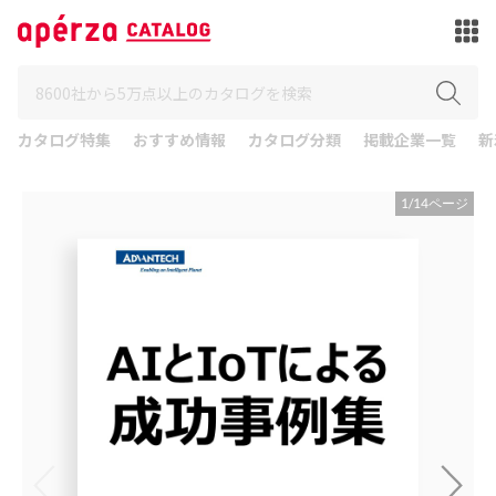
カタログ特集
おすすめ情報
カタログ分類
掲載企業一覧
新
1
/
14
ページ