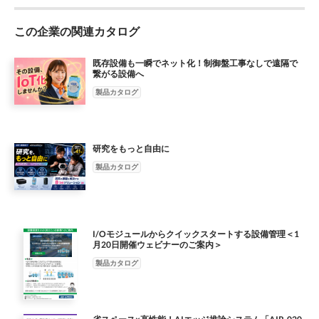
設を簡 単に行うことができます 。 さらに、SmaAIを搭載した
場における高品質でハイパフォーマンスな製品の開発・製造およ
ータとエンド・ユーザが自 顧客に提供しました 。AIシステムの
エアは、ヒートシンク検査機の 人工知能システムの最適化にお
MIC-730AIは、外観欠陥のあるヒートシンクを比較 ・同定 する
び販売に携わ っており、現在では世界26カ国96都市に拠点を構
豊富な製品提供により、顧客は容易かつ 迅速にエッジソリュー
いて複雑な役目を果たしています。Smasoftはアドバ ンテックi-
ためにAI画像解析を行います。これは、Smasoftがクライアント
この企業の関連カタログ
えるグローバル企業です。得意とする組込み用ボードコンピュー
ションを開発することができます。 らマシンをトレーニング可
Module拡張スロットとコンパクトファンレス ・システムMIC-
から収集した欠 陥製品の画像をSmaAIに提供し、ソフトウェアを
タや産 業用PC、リモートI/Oモジュールや産業用マザーボードの
能。
770を採用し、 NVIDIA Jetson® Xavier MIC-730AI AI Inference
事前にハードウェアへインポートす ることで可能になります 。
販売に加え、お客様のニーズにきめ細かくお応えする産業用コン
既存設備も一瞬でネット化！制御盤工事なしで遠隔で
Systemと協調動作します 。 これまでは、Smasoftは他社からIPC
繋がる設備へ
SmaAIが関連するトレーニングを完了した後 、トレーニン グモ
ピュータのBTOサービスや、お客様の要求仕様に合わせて製品の
を採用していましたが、IPCのサイズが大きすぎ るため、顧客か
デルはMIC-730AIに配置されます。次いで、AI画像検査を行い、
設計から生産までを請け負うDMSビジネスも行なってい ます。
製品カタログ
ら交換を要求されることもしばしばありました。また、サイズの
平滑度を評価 主要製品 し、一般的な物理的ルールによって分類
また、近年コーポレートビジョンである「インテリジェント･プ
面で顧 客の要求を満たした機種もありましたが 、しばしば壊れ
することが困難なキズ、汚れ、引っかき傷 およびその他の欠陥
ラネットの実現」を具現化するスマートシティ＆IoTソリュー シ
ることもありました。アドバン テックのMICシリーズは、長時間
を分類することができます。 MIC-730AI Smasoft社の自動的なAI
ョン･ビジネスの開拓に注力する当社は、積極的な製品およびソ
のバーンイン後も安定動作してい ます。追加I/Oが 必要な場合
研究をもっと自由に
ソフトウェアとアドバンテック社のハードウエアを組み合わ
リューション開発に務めるとともに、さまざまなエコパート ナ
は、いつでも拡張可能です。これにより、プロジェクト毎にハー
NVIDIA Jetson® Xavierによる せることで、ヒートシンク工場は
ー企業とのパートナーシップの強化を図っています。このような
製品カタログ
ドウェアを 再評価する必要がなくなりました。
3カ月でAI検査機の組み立てとテストを完了すること AI推論シス
エコパートナー企業との緊密な協力関係、および自らの 研究開
テム ができました。 Smasoftは、「当初、顧客側では90%の精度
発投資によって、インテリジェント・システムを様々な産業に普
を期待していたが、Smasoft andアドバン テックのソリューショ
及させ、地球上のあらゆる労働環境と生活環境をよ り豊かでス
ンでは、顧客の要求を大幅に上回る97%の精度アップを実現し
マートなものにしていくこと、- インテリジェント・プラネット
I/Oモジュールからクイックスタートする設備管理＜1
た」と述べております。これまでに 10名の検査官が検査を行っ
の実現 - が、我々Advantechの使命です。 (ホームページ:
月20日開催ウェビナーのご案内＞
ており、ヒートシンク MIC-7700 ごとに3種類の点検を行うのに
www.advantech.co.jp) 本件についてのお問い合わせ先 アドバン
製品カタログ
30秒かかっていました。今では、最終的な再検査を Intel® 6/7世
テック株式会社 IIoT事業部 TEAM マーケティング Roger Rogers
代Core i卓上 行うのに必要な検査官は1人だけであり、作業を完
TEL： 06-6267-1887 Mail： AJP.IIOT.Marketing@advantech.com
了するのに4秒しかかかっていま コンパクトシステム せん。結果
として、このソリューションの導入は、人件費を削減するだけで