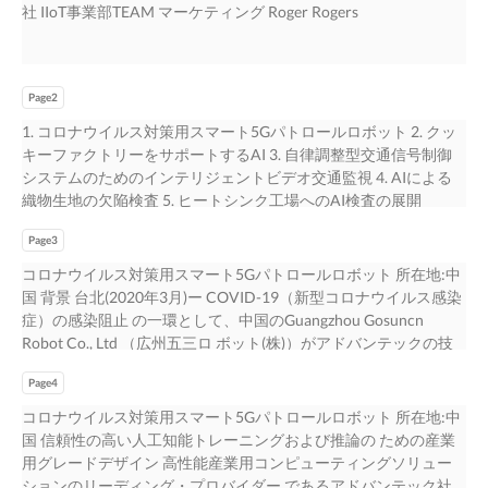
社 IIoT事業部TEAM マーケティング Roger Rogers
Page2
1. コロナウイルス対策用スマート5Gパトロールロボット 2. クッ
キーファクトリーをサポートするAI 3. 自律調整型交通信号制御
システムのためのインテリジェントビデオ交通監視 4. AIによる
織物生地の欠陥検査 5. ヒートシンク工場へのAI検査の展開
Page3
コロナウイルス対策用スマート5Gパトロールロボット 所在地:中
国 背景 台北(2020年3月)ー COVID-19（新型コロナウイルス感染
症）の感染阻止 の一環として、中国のGuangzhou Gosuncn
Robot Co., Ltd （広州五三ロ ボット(株)）がアドバンテックの技
術を用いて、5Gパトロールロボットを開発 しました。この5Gパ
Page4
トロールロボットは、中国国内の空港をはじめとした公 共の場
所で、マスク着用の有無や体温のモニタリングを無人で行い、ウ
コロナウイルス対策用スマート5Gパトロールロボット 所在地:中
イ ルス感染の拡大防止に貢献しています。 スマートシティ・IoT
国 信頼性の高い人工知能トレーニングおよび推論の ための産業
の商品・サービスを提供する大手企業である Guangzhou
用グレードデザイン 高性能産業用コンピューティングソリュー
Gosuncn Robot Co., Ltdは、新型コロナウイルス感染症
ションのリーディング・プロバイダー であるアドバンテック社