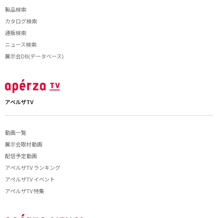
製品検索
カタログ検索
通販検索
ニュース検索
展示会DB(データベース)
アペルザTV
動画一覧
展示会取材動画
配信予定動画
アペルザTV ランキング
アペルザTV イベント
アペルザTV 特集