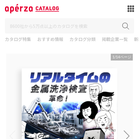
カタログ特集
おすすめ情報
カタログ分類
掲載企業一覧
新
1
/
14
ページ