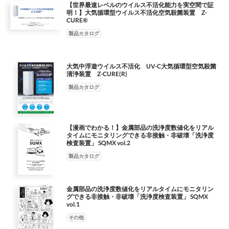
【世界最速レベルのウイルス不活化能力を実空間で証
明！】大気循環型ウイルス不活化空気殺菌装置 Z-
CURE®
製品カタログ
大気中浮遊ウイルス不活化 UV-C大気循環型空気殺菌
清浄装置 Z-CURE(R)
製品カタログ
【漫画でわかる！】金属部品の洗浄度数値化をリアル
タイムにモニタリングできる非接触・非破壊「洗浄度
検査装置」 SQMX vol.2
製品カタログ
金属部品の洗浄度数値化をリアルタイムにモニタリン
グできる非接触・非破壊「洗浄度検査装置」 SQMX
vol.1
その他