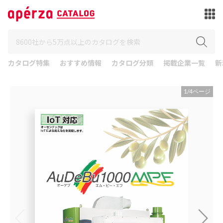
カタログ特集
おすすめ情報
カタログ分類
掲載企業一覧
新
1
/
4
ページ