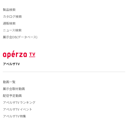
製品検索
カタログ検索
通販検索
ニュース検索
展示会DB(データベース)
アペルザTV
動画一覧
展示会取材動画
配信予定動画
アペルザTV ランキング
アペルザTV イベント
アペルザTV 特集