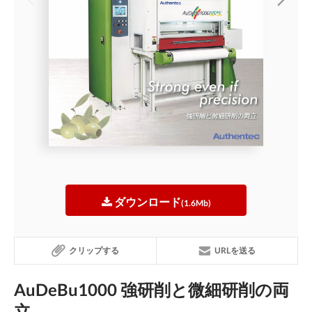
ダウンロード
(1.6Mb)
クリップする
URLを送る
AuDeBu1000 強研削と微細研削の両
立