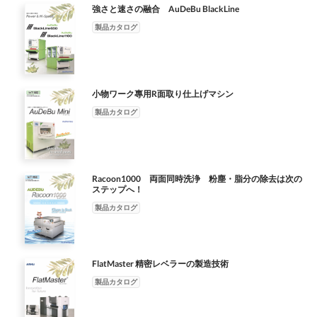
強さと速さの融合 AuDeBu BlackLine
製品カタログ
小物ワーク專用R面取り仕上げマシン
製品カタログ
Racoon1000 両面同時洗浄 粉塵・脂分の除去は次の
ステップへ！
製品カタログ
FlatMaster 精密レベラーの製造技術
製品カタログ