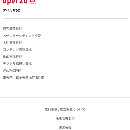
アペルザDX
顧客管理機能
メールマーケティング機能
名刺管理機能
コンテンツ管理機能
動画管理機能
デジタル招待状機能
WebFAX機能
電帳箱（電子帳簿保存法対応）
無料掲載 / 広告掲載について
機能改善要望
運営会社