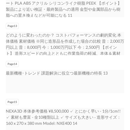
ート PLA ABS アクリル シリコンライク樹脂 PEEK 【ポイント】
製品により近い検証・最終製品への適用 金型や金属部品から樹
脂への置き換えなどが可能になる 11
Page13
どのように変わったのか？ コストパフォーマンスの劇的変化 本
体価格 素材価格 ※同じ造形品を作成した場合の比較 昔：2,000万
円以上 昔：8,000円 今：1,000万円以下 今：2,500円 【ポイン
ト】 造形スピードの向上とともに作業負荷の軽減、本体＆素材
価格の低減により、コストパフォーマンスが大幅に向上 12
Page14
最新機種･トレンド 課題解決に役立つ最新機種の特長 13
Page15
NEXA3D 本体参考価格 ¥8,500,000 ✓ とにかく早い - 1分/1cm!!
✓ 素材も豊富 - 全10種類以上 ✓ サイズも大きい ‐ 造形サイズ：
160 x 270 x 380 mm Model: NXE400 14