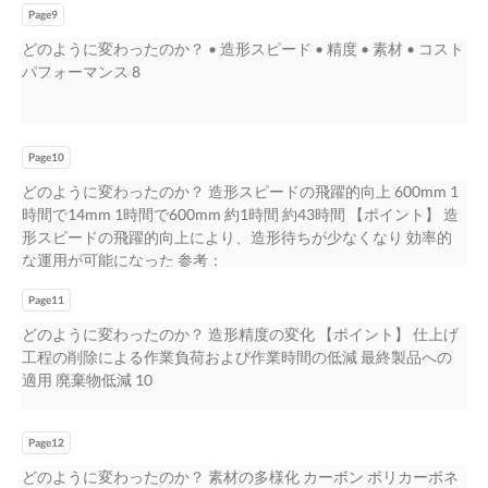
Page9
エンドビークル 7
どのように変わったのか？ • 造形スピード • 精度 • 素材 • コスト
パフォーマンス 8
Page10
どのように変わったのか？ 造形スピードの飛躍的向上 600mm 1
時間で14mm 1時間で600mm 約1時間 約43時間 【ポイント】 造
形スピードの飛躍的向上により、造形待ちが少なくなり 効率的
な運用が可能になった 参考：
https://www.sculpteo.com/en/glossary/3d-printing-speed-
Page11
definition/ 9
どのように変わったのか？ 造形精度の変化 【ポイント】 仕上げ
工程の削除による作業負荷および作業時間の低減 最終製品への
適用 廃棄物低減 10
Page12
どのように変わったのか？ 素材の多様化 カーボン ポリカーボネ