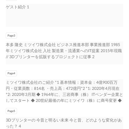
ゲスト紹介 1
Page3
本多 隆史 ミツイワ株式会社 ビジネス推進本部 事業推進部 1985
年ミツイワ株式会社 入社 製造業・流通業へのIT提案 2015年現職
// 3Dプリンターを拡販するプロジェクトに従事 2
Page4
ミツイワ株式会社のご紹介 *1 基本情報：資本金：4億900百万
円・従業員数：814名 ・売上高：472億円*2 *1: 2020年4月現在
*2: 2020年3月期 ◆ 1964年に、三岩商事（株） ITベンダー企業と
してスタート ◆ 20世紀最後の年にミツイワ（株）に商号変更 ◆
今年で、創業57周年 ◆ 今では、生産管理、自動化からロボッ
Page5
ト、そして３Dプリンターまで！ 3
3Dプリンターの 今昔と明るい未来 今と昔、どのような変化があ
った？ 4