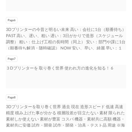
Page6
3Dプリンターの今昔と明るい未来 高い：会社に1台（順番待ち）
PAST 高い、遅い、粗い 遅い：3日がかりで造形（スケジュール
調整） 粗い：仕上げ工程の長時間（同上） 安い：部門や課に1台
（順番待ち解消・随時確認） NOW 安い、早い、綺麗 早い：１
日で造形（スケジュール調整不要） 綺麗：仕上げ工程の短時間
Page7
化（本来の仕事に専念） 高い ⇒ 安い 遅い ⇒ 早い 粗い ⇒ 綺麗 参
考：https://www.yano.co.jp/press-release/show/press_id/2056 5
３Dプリンターを 取り巻く世界 使われ方の進化を知る！ 6
Page8
3Dプリンターを取り巻く世界 過去 現在 造形スピード 低速 高速
精度 積み上げた事が分かる 積層段差が目立たない 素材 限られた
素材しか使えない 素材が豊富 コスパ 機器・素材共に高額 機器・
素材共に安価 試作・開発 試作・開発・治具・テスト品 用途 ※海
外事例：宇宙、航空、医療 最終製品・簡易金型・保守部品 ハイ