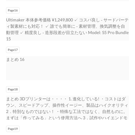
Page16
Ultimaker 本体参考価格 ¥1,249,800 ✓ コスパ良し ‐ サードパーテ
ィ製素材にも対応！ ✓ 誰でも簡単に ‐ 素材管理、換気調整を自
動管理 ✓ 精度良し ‐ 造形段差が目立たない Model: S5 Pro Bundle
15
Page17
まとめ 16
Page18
まとめ 3Dプリンターは・・・・ 1. 進化している! ・コストはダ
ウン、スピードアップ、操作性イージー、製品はハイクオリティ
2．特別なものではない！ ・特殊な工法ではなく、自然ものに。
まずは「作ってみる」という使用方法へ 3．試作やハイエンドモ
デル向けだけではない！ ・プリンター及び素材の進化で、一般
Page19
的な工法として工程に組み込まれ量産品にも対応！ 17