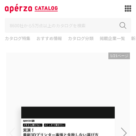
カタログ特集
おすすめ情報
カタログ分類
掲載企業一覧
新
1
/
21
ページ