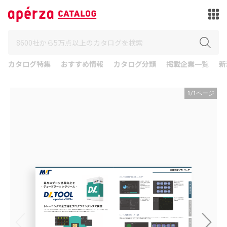
カタログ特集
おすすめ情報
カタログ分類
掲載企業一覧
新
1
/
1
ページ