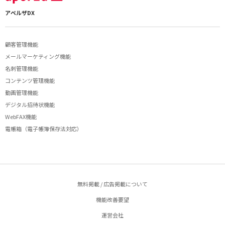
アペルザDX
顧客管理機能
メールマーケティング機能
名刺管理機能
コンテンツ管理機能
動画管理機能
デジタル招待状機能
WebFAX機能
電帳箱（電子帳簿保存法対応）
無料掲載 / 広告掲載について
機能改善要望
運営会社