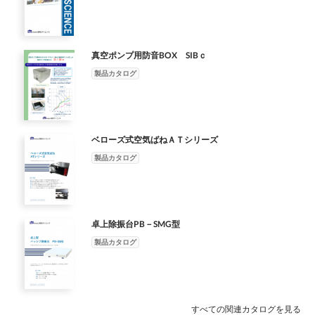
載装置の”重心位置が高い” “偏荷重が大きい”場合は当社にご相談
置の下に置くだけですぐに使うことができます。 ハイコストパ
× 410（D） ×―130（H） mm 8kg― 電源 AC100V〜
嫌内内う干でで渉のの微微計振振など動動のをを精嫌嫌密うう測
下さい。 PB-5AH 空気密封型 PB-5AAの性能そのままに、手軽
ワード 制御 客先ステージ 制御対象（除振定盤等） 位置フィード
下さい。 PHB ハニカム定盤付 高剛性のハニカム定盤（ブレッ
フォーマンス 固有振動数 ： 垂直 約 5.0Hz 水平 約 4.0Hz
240V 200VA（単相） ― ― ■■用用途途 ・ 極低振動環境が要求さ
定 機等に干最渉適計でなすど。の精密測定機等に最適です。 ■■
に使える空気ばね除振台です。 パッシブ除振台のミドルレンジ
バック 加速度フィードバック 制御 制御 フロア・フィード・フォ
ドボード）を採用。 上面板は着磁性のあるSUS430。 定盤上面に
SPCC定盤タイプ PB-SMG-3040-SPCC PB-SMG-4050-SPCC PB-
れる高性能電子顕微鏡に適用すると像揺れが桁違いに改善できま
仕仕様様 型型式式 SSAATT-4-545 SSAATT-5-656 SAT-67 SAT-78
モデルです。 手押しポンプが付属しているので、圧縮空気源の
ワード 床振動 制御 周波数（Hz) 図１ アクティブ除振台の各種
はM6タップ25mmピッチを標準装備 。上面はバフ研磨加工、そ
SMG-5060-SPCC 型式 SUS定盤タイプ ― ― ― 固有振動数（Hz）
す。 パッシブ除振台では除ききれない 低周波数 ・ 低の 極振低
外外形寸形法寸 W法xD xHW型（mx式Dm）xH（mm）
真空ポンプ用防音BOX SIBｃ
無い所でもご使用いただけます。 レベル調整機能 固有振動
制御方式 図２ 振動伝達率 ３．.VVAAAVVの特長 VAAV空圧タ
の他は黒色塗装。 光学実験等高周波振動を嫌う機器に最適 。
垂直 約 5.0、 水平 約 4.0 除振方式 コイルバネとシリコーンゲル
振 周動波を 動環 数嫌のう 境 振顕 が 動微 要 を鏡 求さ 嫌にうお
424020S ××A55T00-040 ×5 9×393 500S ×A6T0-0 5×693 外形寸
数 ： 垂直・ 水平 約 2.5Hz SPCC定盤タイプ PB-5AH-3040-
イプは、 アクチュエータとして空気ばねとサーボバルブの組み
製品カタログ
PHB-A（空気供給型 PB-5AAと同仕様） PHB-H（空気密封
の組合せ SPCC定盤タイプ SPCC 表面焼付塗装処理 定盤 SUS定
れ 顕い る高 微て鏡、 性こ能 におの 電子 いアてク、テ 顕微鏡 こ
法 WxDxH（mm） 420 ×500 ×93 550000 ××660000 ××993
SPCC PB-5AH-4050-SPCC PB-5AH-5060-SPCC PB-5AH-6050-
合わせを採用しました。 この構成は、 大きな力を容易に得 VらA
型 PB-5AHと同仕様） 型式 PHB-A-4050 PHB-A-6050 PHB-A-
盤タイプ ― 外形寸法（W× Dmm） 300x400 400x500 500x600
ィのブア除ク振 に台適が用効す果るをと発像揮揺しれまがす
600 × 700 × 95 700 × 800 × 95 本本本体質体体量質質量量 22266k
SPCC PB-5AH-8060-SPCC PB-5AH-1070-SPCC 型式 SUS定盤タ
れAるVは特、長アがクチあュりエまーすタ。としリてニ空アモ
8060 PHB-A-1070 PHB-H-4050 PHB-H-6050 PHB-H-8060 PHB-
（× Hmm） 78 82 製品重量（kg） 6 10 15 搭載可能
桁。違いに改善できます。パッシブ除振台では除ききれない
3 kkggg 33344kkkggg 47kg 60kg 搭搭搭載可載載能可可質量能能
イプ PB-5AH-3040-SUS PB-5AH-4050-SUS PB-5AH-5060-SUS
気ーばタねのとよサうーにボ発バ熱ルブやの磁組界みを合気わに
H-1070 固有振動数（Hz） 約 2.5 約 2.5 除振方式 ダイヤフラム型
質量（kg） 5～ 40 注1）高さ（Hmm）は無荷重時の高さです。
・・ 走査トンネル顕微鏡、 原 ティブ除振台 走査トンネル顕微
質質量量 1100～～8800kkg 150kg アクアアチククュエチチーュ
PB-5AH-6050-SUS PB-5AH-8060-SUS PB-5AH-1070-SUS 固有振
せすをる採こ用となしまく、したV。AこAのV構-5成50はか、大
空気ばね ダイヤフラム型空気ばね 減衰効果 オリフィスによるエ
注2）搭載可能質量は偏荷重により下がります。 ※詳細寸法につ
鏡、原子子間間力力顕顕微微鏡鏡やや光光学学測測定定装装置置
ベローズ式空気ばねＡＴシリーズ
ュタエエーータタ ボイ g ボイススココイイルルモモーター ボイ
動数（Hz） 約 2.5 除振方式 ダイヤフラム型空気ばね 減衰効果 オ
ら きVAなA力Vを-3容0易00に0得まらでれ、る特同長一のコン
アーダンピング オリフィスによるエアーダンピング レベリング
きましては、図面をご確認ください。 ※搭載装置の”重心位置が
ななど が、効特果にを振発揮 ど、特に振動動に敏に し敏ます。
スコイルモーター 制制制御方御御向方方向向 66自自由由度度 ー
製品カタログ
リフィスによるエアーダンピング レベリング方法 手押しポンプ
トロー がラあでり制ま御す。すリるニこアとモがー出タの来よ
方法 自動レベリング（供給空気圧 0.4 ～ 0.7MPa） 手押しポンプ
高い” “偏荷重が大きい”場合は当社にご相談下さい。 PB-VSM
感感な装な装置置の振の振動動対対策策に使に使用用されさてれ
ター 卓 6自由度 卓制制制御範御御囲範範囲囲 00..5卓上 除振性能
補給式 SPCC定盤タイプ SPCC 表面焼付塗装処理 定盤 SUS定盤
まうすに。発熱高や速磁の界応を答気がに必す要るこなと場な合
補給式 定盤材質 アルミハニカム： 上面板 着磁性ステンレス
高減衰コイルスプリング型 コイルスプリングと、 粘弾性体を組
いてまいすま。す。 ・・低周波振動の大き
5～～110000HHzz 0.5〜 100Hz 上上型除セ除振ッ性振ト能性リ
タイプ SUS304 16
く、にVはAA、V-大55流0量からのV高AA速V応-3答00バ0ル0ま
SUS430 上面はバフ研磨仕上げ アルミハニカム： 上面板 着磁
み合わせた複合マウントを採用。 メンテナンスフリーで、 優れ
い設置床環境の除振対策に最適です。。 ■■振振動動伝伝達達率
ン能 --3355ddBB～～--4400ddBB（（110Hz時） グタイム 0.5秒
ブでも、用同意一さのれコてンおトりロ、ーラ同で一制の御コす
性ステンレス SUS430 上面はバフ研磨仕上げ 側面板、 下面板
た防振性能と高減衰特性を備えた高性能除振台です。 共振倍率
率 周波数（Hz) 周波数（Hz) 垂直方垂向直の方振向動伝達率 水平
以内0Hz時）-35dB〜 -40dB（10Hz時） 型型セセ推ットッリ力ン
ンるトローラに こ接と続が出で来きまますす。。高速の応答が
SPCC 黒色塗装 側面板、 下面板 SPCC 黒色塗装 定盤上面タ
卓上除振台PB－SMG型
は約 2.5倍と特筆すべき性能を有しています。 アジャスター機構
方向水の平振方動向伝達率 page 14 振動伝達率（dB)
トグリタンイムグタイム 推 垂直 07.N5秒 以水内平 3N 0.5
必要な場合には、大流量の高速応答バルブも用意されており、同
ップ仕様 M6× 25mmピッチ M6× 25mmピッチ 外形寸法（W×
を備えていますので、 搭載機器の偏荷重にも対応出来ます。 ア
VVAAAAVV-S-S 振動伝達率（dB)
製品カタログ
秒以内 推電力電源力 垂直 7N 水平 3N 垂直 6N 水
一のコントローラに接続できます。 制御方方式式ももFBF制B御
Dmm） 400x500 600x500 800x600 1,000x700 400x500 600x500
ジャスター機能 固有振動数 ： 垂直 約 4.0Hz 水平 約
平 3N 電消源費源 A 電力 ACC8855～～226634 4VV ／
制、御F、FF制FF御F、制S御FF、制御SFをF標制準御でを用標意
800x600 1,000x700 （× Hmm） x106 x106 製品重
2.5Hz SPCC定盤タイプ PB-VSM-3040-SPCC PB-VSM-4050-
／ 5500～～6600HHz ACz100〜 240V ／ 50〜 60Hz 使消
準しでて用おり意、し高て性お能りD、S高Pの性性能能DをS生P
量（kg） 30 37 48 108 30 37 48 108 搭載可能質量（kg） 120 120
SPCC PB-VSM-5060-SPCC PB-VSM-8060-SPCC PB-VSM-1070-
用費電力 366WW以以下下 消使費電使用用 力可可能能温温度度
かのし性て、能おを客生様かのしニてー、ズにお合客わ様せのて
付属品 ウレタンチューブφ 6× 3m、 継手 RT1/8おねじ 手押しポ
SPCC 型式 SUS定盤タイプ PB-VSM-3040-SUS PB-VSM-4050-SUS
55～～5500℃℃ 36W以下 使使用可用能可可温度能能湿湿度度
ニ組ーみズに合わせ て組み合わせることができます。 8 振動伝
すべての関連カタログを見る
ンプ 注1) 高さ（Hmm）は浮上時高さです。 注2）型式