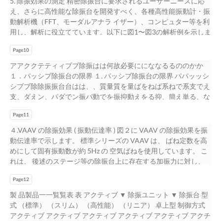
5. 除振効果の測定 精密除振台に要求されるユーザーニーズに応
由振動振幅（変位）mm 変位mm このグラフは、 固有振動数
つい性て能適に切つないバて適ラン切スなをバ考ラ慮ンすスるを
レ：調ベ1ル整.5調〜器整4に器Hよzに程るよ空度る空気気供供給
が。。高い。 ・・価価格格・がが価安安格くく、が、空空安気
器や一般的な設置環境を考慮して除振台の設計を行っております
え、さらに高性能な除振台を開発すべく、各種高性能振動計・振
3.0Hz、 共振倍率 17dBの除振台上に、 ステージ質量 50kg、 ステ
こ考と慮がす必る要こでとすが。必要です。 3.防振材3.の防種振
給ででレレベベルを水平に保つつここととがが可可能能。 。
気く、をを空必必気要要をとと必ししな要ないいとし（（なメメ
が、計画段階で要求事項が明確になっていれ 弊社では、各精密
動解析機（FFT、モーダルアナラ イザー）、コンピュター等を利
ージ速度 0.2m/s、 支持質量 500kgを搭 載した場合、 ステージ移
類材との性種能類と性能 3. 防振材の種類と性能 3-1防振3材-1の
・ 空気の・供空給気のが垂供必直給⽅要が向。必固要有な振る
いンン（テテナナメンンステスフナフリリンーース））フリ。。
ば、機精器密や機一器般に的適な合設し置た環除境振を台考設慮
用し、解析に役立てています。以下に図1〜図3の解析例を示しま
動の衝撃後に予想される自由振動を示しています。 パッシブ除
防種振類材別の特種徴類比別較特徴比較 3-1 防振材の種類別特徴
動。数：1.5〜4.5Hz程度 空気ばね空（気ダばイねヤ（フダライム
ー）。 ・・デデメメリリ・ッッデトトメととリししッてて
計しをて行除う振こ台とはの可設能計でをす行。っております
す。 図 1は、 大型加振実験台を使用し、 測定した 振動伝達率を
振台の性能は一般的に固有振動数を低くする（軟らかくする）
比較 除振台に除は様振々台なには防様振々材な（防ば振ね材）
ヤ型フ）ラムの型構）造の構造 ダイヤダフイラヤムフラ型ム空
ト、、と搭搭して載載、物物搭のの載重重物心心のがが重移移心
が、計画段階で要求事項が明確になっていれば、 精密機器に適
Page10
示します。 本解析方法は精度よく振動伝達率等の 測定を行う方
と除振性能は良くなりますが、 衝撃減衰性能（セットリングタ
（があばりね、）それがあぞりれ、にそ性れ能ぞのれ特に性徴能
型気空ば気ねばねはは、、金⾦具具ととゴゴムム膜膜でで形形成
動動がすす移るる動とと防防する振振とゴゴ防ムム振ののゴたた
合した除振台設計を行うことは可能です。 本書では、除振台種
法です。 実機搭載時にはモーダルアナリシス・ 振動 許容値の確
イム） が悪くなり、 固有振動数を高くする（硬くする） と除振
アアククテティィブブ除振はは何故必要ににななるるののかか
があのり特ま徴すが。あります。 除振台には様々な防振材（ば
成さされれてておおり、り空、気空ば気ねばにね圧に縮圧空縮気
ムわわのみみたににわよよみりり、、に傾傾よきりき、がが傾生
類と主要部品のご紹介と除振台構成例と除振台の特性例を記載し
認等が行えるメリットもあり、 また、 周波数・加速度、 振幅等
性能は悪くなるが、 衝撃減衰性能（セットリングタイム） は良
１．パッシブ除振台の限界 １. パッシブ除振台の限界 パパッッシ
ね）があり、それぞれに性能の特徴があります。 主 主 主なな防
空を封気⼊をし封て入空気しての空圧縮気性のを圧ば縮ね性に利
生きじじがるる生。。じる。 一一般般ににス一ステ
ています。 本書では、 除振台種類と主要部品のご紹介と除振台
を自由に コントロールできます。 その為、 周囲の環境に影響さ
くなります。 除振台の選定や設計は、 搭載機器の特性を把握
シブブ除除振振台台はは、、質量質を量ばをねば系ねで系支でえ
防振振材 なは防振材は ・空気 材は ば ね・空（気ベロば
を用ばねするに構利造用ですする。構造です。 レベルレをベ水
般テーにージスジ移テ移動ー動でジで防移防振動振ゴでゴム防ム
構成例と除振台の特性例を記載しています。 除振 防振 1.除振外
れず精度 及び再現よく測定が可能です。 図 2は、 床上に除振台
し、 除振性能と衝撃減衰性能について適切なバランスを考慮す
支、ダえン、パダでン振パ動でを振抑動えをる抑、簡え単る、な
ーねズ（型ベ）ローズ型） 防振材種類防別振特材徴種比類較別
ルを平水に平保につ保目つ目的的でで空空気気供供給給をを必必
が振がたゴたわムわむがむ量た量：わ：0む.0量3.〜3：～
台部かのら除の振振動を効機果器へ伝えない 機器より発生する
をセットし、 暗振動にお いて測定を行った実験例で除振台の床
ることが必要です。 3 VEL (mm/s) DIS ( μm)
構簡成単でな優構れ成た効で優果れを得た効られ果るを除得振ら
特徴比較 ・空気ばね ・空気ばね・ （空ベ気ロ（ダイば ーズ ヤ
要要ととすするるたためめ、、自動自レ動ベレルベ調ル整調器整
00.04..3m4～mm0m程.4程度m度（m（程目目度安安（））目
振動を外部へ伝えない 1. 除振台の除振効果 除振効果とは、除振
上と定盤 上の加速度のスペクトクルを示しています。 この解析
Page11
方れ法るで除す振。方特法に空です気。 特に空気 ばばねね式式
ねフ（ 型 ラムダ ）イ型ヤフラム型） 衝撃減衰性能 ・空気ば
をセ器ッをトでセ使ット用でし使ます用。します。 金具 浮上寸
安） 防防振振ゴゴム防ムは振は、ゴ搭、ム搭載は載質、質量搭
台を使用することにより設置床からの振動をどの程度減少させる
方法は FFTにより、 ある時間におけるス ペクトクルの平均値を
除除振振台台はは、、簡単簡に単低にい低固い有固振有動振数動
ね・（ダイヤフラム型） ） 衝撃減衰性能 除振性能 除振性能 ﾚﾍﾞﾙ
４.VAAV の除振効果 ( 振動伝達率 ) 図２に VAAV の除振効果を振
法 空気 IN、 OUT 圧縮空気 オリフィス ダイヤグラム（ゴム膜）
量に載に合質合わ量わせにせて合てサわサイせズイてズ、個サ、
ことができたかを示すものです。 除振効果とは、 設除置振床台
求めたもので、 床の加速度 レベルより、 除振台上の加速度レベ
が数得がられ得、ら自れ動、レ自ベ動ル調レベ整ル器調と組整み
復帰性ﾚﾍ能ﾞﾙ復帰性能価格 価格 ・・ココイルスプ コリンイグ
動伝達率で示します。 標準シリーズの VAAV は、 ばね定数を高
空気 IN、 OUT 空気タンク 積層ゴム、 丸型防振ゴム 3-4 コイルス
個イ数ズ数を、を選個選定数定しをまし選すま定す。し。ます。
のを使振用動すと除るこ振と台に上よりの設振置動床のか比ら
ルが、 共振 点付近を除いて低いレベルを示しています。 図 3
器合とわ組せみる合こわとにせよるりこ、と荷に重よ変り、化荷
ルスプリング （ｾｯﾄﾘﾝｸﾞﾀｲ（ﾑ）ｾｯﾄﾘﾝｸﾞﾀｲﾑ）イルスプリング ・
めにして固有振動数が約 5Hz の 空気ばねを使用しています。 こ
プリングタイプ 3-4コイルスプリングタイプ コイルスプリング除
例）防振例ゴ）ム防を振使ゴ用ムしをた使除用振し台た 除振台
「の振振動動伝を達ど率の程」で度表減示少しさませする。こと
は、 図 2で示した暗振動測定の振動伝達率 を示しています。 こ
があ重っ変ても化レがベあルっ変て動もレベル変 が動少がな少
防振ゴム・防振ゴム 空気ばね 空気ばね ・防振ゴなムどがあり
れは、 後述のステージ等の除振台上に存在する加振力に対し、
振台の特徴 コイルスプリング除振台の特徴 ・ 除振性能も衝撃減
例 ） 防例振）ゴゴ防ムムを振をゴ使ム用をしし使たた用
ができたかを示すものです。 設置床の振動と除振台上の振動の
の図は共振点においても、 低い共振倍率でダン ピングが利いて
いなたいめた、広め、く使広用くさ使れ用てさいれますて。いと
ます。 ○ ◎ ◎ ◎ ◎ ○ などがあります。 （ﾍﾞﾛｰｽﾞ型）○ ○ などが
大きな変位を生じさせない効果があ ります。 位置 FB制御のみで
衰性能（セットリングタイム） も比較的良い。 水平方・除
除し振た台除振台 防振ゴム防 振ゴム 防振ゴ防ム防振タ振イゴゴ
比「振動伝達率」 で表示します。 振振動動伝伝達達率率グラグ
いる空気ばねの特長を示しています。 また、 0dBより下の部分
まこすろ。が、とここのろ空が気、ばこねの式空除気振ば台ねで
あります。 （ﾍﾞﾛｰｽﾞ型） 空気ばね 空気ばね ◎ ○ ◎ ○ （ﾀﾞｲﾔﾌﾗﾑ
Page12
浮上させたときには、 約 5Hz のパッシブ除振台と同等になり、
向振固性有能振も動衝撃数減：衰2性〜能4（Hセz程ット度リン
プムムのタタイ除イプ振プの性の除除能振振性性能能 4.4自.自動
フラフ 31.6 倍 10 倍 共 振 床上と除振台の振動が ： 領 3.16 倍 域
が除振領域を示しており、 低い周波数から効果があることがわ
式も除対振応台できでなもい対問応題でがき生なじいる問場題合
型（）ﾀﾞｲﾔﾌﾗﾑ型） ◎ ○ ◎ ○ コイル コイル ○ ○ △ ◎ スプリング
共振点を持ちます。 加速度 FB制御を行うとアクティブ除振台と
グタイム）も⽐較的良い。 垂直方向固水有平振⽅動向数
製 品製品一一覧覧表 表 アクティブ ▼ 除振ユニット ▼ 除振台 型
4動.レ自レベベ動ルルレ調調ベ整整ル器調器 整 器 除除振振
1 倍 除 振 0.316 倍 領 域 0.1 倍 0.03 倍 0.01 倍 0.003 倍 周波数
かります。 ・ おわりに パッシブ除振台は、 除振性能と衝撃減衰
がが生あじりまるす場。合があります。 パッッシシブブ除除振
スプリング ○ ○ △ ◎ 防振ゴム 防振ゴム △ △ △ ◎ ◎ △ ◎ ◎
しての機能を発揮します。 共振点が存在しないアクティブ除振
固：有振4〜動数7：Hz2程〜度4Hz程度 ・ 空気を必要と垂しな直
式 （標準） （スリム） （高性能） （リニア） 卓上型 制御方式
台台の除の主振主要台要構の構成主成部要部品構品と成しと部て
（Hz) 【除振台上の振動】／【設置床上
性能（除振台上の安定性） のバランスを考慮し、 搭載装置の特
振台台はは、、共振共現振象現を象生をじ生ますじま。こすの。
◎：最も良◎い：（最価も格良がい安（い価）格が安い） ○：良
台になります。 このため、 やや高めの固有振動数を設定しても
い⽅（向メ固ン有テ振ナ動ン数スフ：リ4ー〜）7H。z程度 ・ デ
アクティブ アクティブ アクティブ アクティブ アクティブ アクチ
し品て自自と動し動レてレベ自ベル動ル調レ調整ベ整器ル器が調
の振動】＝【比率】 【 除 振 台dB上 =
性に合わせた選定、 設計をする ことが重要です。 特に「重心位
周こ波の数周領波域数で領は域、除で振は、対象除の振振対動象