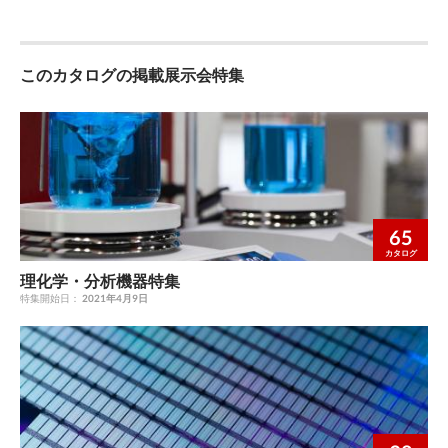
PB-VSM-5060-SUS PB-VSM-8060-SUS PB-VSM-1070-SUS 固有振
2200～～9900%% 5〜 50℃ 使用可能湿度 20〜 90% ■■用 ■用用途
達率（dB)
6050、1070には移動用にぎり棒が付属されます。 注3）搭載可
動数（Hz） 垂直約 4、 水平約 2.5 除振方式 コイルスプリングと
途途 干干渉渉計計をを搭搭載載ししたたSSAATT--5566 レーレレ
能質量は偏荷重により下がります。 ※詳細寸法につきまして
粘弾性体を組み合わせた複合マウント SPCC定盤タイプ SPCC
ザーーーザザ干ーー干干渉渉渉計計、 、白白色色干干渉渉計計
は、図面をご確認ください。 ※搭載装置の”重心位置が高い” “偏
表面焼付塗装処理 定盤 SUS定盤タイプ SUS304 外形寸法（W×
原子間力顕微計鏡、白（色AF干M渉）計 写写真真ごご提提供供::
このカタログの掲載展示会特集
荷重が大きい”場合は当社にご相談下さい。 17
Dmm） 300x400 400x500 500x600 800x600 1,000x700
東東明明技技研研株株式式会会社社様様 原レ原子ー子間ザ間力
（× Hmm） x85 x89 x92 製品重量（kg） 6 10 15 25
ー力顕顕顕微微微鏡鏡鏡、（硬（A度AFFM計M））レー走レザ
36 搭載可能質量（kg） 30～ 70 20～ 70 10～ 60 45～ 90 40～ 80
ー査ーザ型顕ープ顕微ロ微鏡ー鏡、ブ顕、硬硬微度度鏡計計
注1) 高さ（Hmm）は無荷重時高さです。 注2) 搭載可能質量は
（SPM） 走各走査種査型精型プロプ密ーロ測ブー顕ブ顕微微鏡
偏荷重により下がります。 ※詳細寸法につきましては、図面を
鏡（（SSPPMM）） 各各種種精精密密測測定機 定定機機 ■■振
ご確認ください。 ※搭載装置の”重心位置が高い” “偏荷重が大き
動伝達率 ■振振動動伝伝達達率率 周波数（Hz) 周波数（Hz) page
い”場合は当社にご相談下さい。 18
page 15 伝達率（dB) 伝達率（dB)
65
カタログ
理化学・分析機器特集
特集開始日：
2021年4月9日