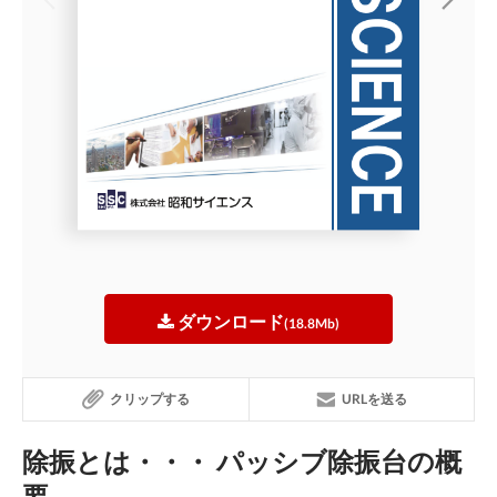
ダウンロード
(18.8Mb)
クリップする
URLを送る
除振とは・・・ パッシブ除振台の概
要