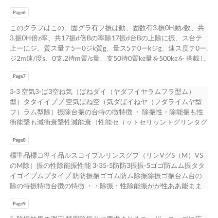
装置です。 除振台は、地盤除、基振礎台、の床扱なう振どか動
伝達特性を持った除振台を設置した場合の 除振下台の上グ振動
らの伝大達きすさるは振精動密を機遮器断にすよるり目異的なり
Page6
値をトリパタイトグラフにて示したものです。除振台上の振動は
で、使精用密さ機れ器ておのり特、性精に密合機わ器せのて精除
固有振動数である3Hz 増幅していラまフすはが、、4装H置z以が
このグラフはこの、固グラ有フ振は動、固数有3.振0H動z数、共
度振・性性能能を維設持定にし不な可けれ欠ばなな装り置までせ
降設の置周され波る数予で定除の振床効の果振が動得値らとれ、
3.振0H倍z率、共17振d倍Bの率除17振d台Bの上除に振、ス台テ
すん。。さらに除振と 除振台の扱う振動いうの意大味きさ合は
てそいのる床ことにが前分頁かのりま振す動。伝達特性を持った
上ーにジ、質ス量テ5ー0ジk質g、量ス5テ0ーkジg、速ス度テ0ー.
い精で密は、機設器置に床よりか異ら伝なり達、し精てく密る機
周除辺振で台床を振設動置よしりた場合の 除振台上振動値をト
ジ2m速/度s、0支.2持m質/s量、支50持0質kg量を500kgを 搭載し
振器動の特み性を減に衰合すわるせこてと除は振技性術能的をに
リパタイトグラフにて示したものです。 除振台上の振動は固有
た場搭合載、しスたテ場ー合ジ、速ス度テ0ー.ジ2m速/度s、0
設も定容し易なでけすれがば、な単り純まにせ固ん有。 振さら
振動数である 3Hz周辺で床振動より 増幅していますが、 4Hz以
Page7
支.2持m質/s量、支50持0質kg量を5搭0載0kしgたを場搭合載、し
動に数除を振低とくいして除振領域 う意味合いでは、を大設き
降の周波数で除振効果が得られていることが分かります。
スたテ場ー合ジ、移ス動テのー衝ジ移撃動後のに衝予撃想後され
3-3 空気3-ば3空ね気（ばねダイ（ヤダフイヤラムフラ型ム）
置く床してかもら、伝機達器し側てくのる移振動動質の量みがを
ACC (cm/sec2) μ m1 1 設置床上 除振台上 VC-A 0.1cm/ VC-B sec 2
にる予自想由さ振れる動自を由示振して動いを示してい ます。
型）タタイイププ 空気ばね空（気ダばイねヤ（フダライムヤ型
直減接衰除す振るこ台とへは作技用術し的たに場も合容、易機で
VC-C .1 μ m VC-D 0 0.1 VC-E 0.01cm/sec 2 μ m 0.0 1 0.01
ます。 パッシブ除パ振ッ台シブの除性振能台は一の性般能的は
フ）ラム型除）振除台振の台特の徴特徴 ・ 除振性・除能振も性
器すのが最、終単性純能にや固、有操振作動性数に大を低きくく
0.001cm/sec 2 μ m 01 0.0 0.001 0.0001 1 1100 100
に一固般有的振に動固数有を振低動くす数るを（低軟くらすかる
衝能撃も減衝衰撃性減能衰（性能セ（ットセリッントグリンタグ
影して響除す振るた領め域、をこれらを考慮 大きくしても、 機
FREQUENCY (Hz) 2.除2.振除台振の台衝の撃衝応撃答応答 ステー
く（す軟る）らかとく除す振る性）能と除は振良性くな能りはま
イタムイ）ム）もも良いい。。 ・ このダイ・ヤこのフダライム
し器た側十の分移な動計質画量がが必直要接で除す振。台へ作用
ステジー等ジを等除を振除台振上台に上搭に載搭す載るすと、る
良すがくな、り衝ま撃す減が衰、衝性撃能減（衰セ性ット能リン
Page8
ヤ型フラ空ム気型ば空ね気はば一ねは般一的般に的防に振防ゴ振
した場合、 機器の最終性能や、 操作性に大きく影響するため、
そとの、駆そ動の時駆の動衝時撃のに衝よ撃りにばよねり上ばの
（グセットリング タイム）がタ悪イくムな）りが、固悪有くな
ムゴとムセとッセトットでで使使用用すする。 防振ゴム（積層
標準品標コ準イ品ルスコイプルリンスグプ（リンVグS（M）VS
これらを考慮し た十分な計画が必要です。 また、除振台には精
ね物上体のは物衝体撃は終了後も系の固有振動数にて自由振動を
振り動、固数有を振高動くす数るを（高硬くくすするる（）硬と
ゴム） の硬さや配置で水平固有振動数の設計が可能。 空気タン
のM除）振の性除能振性能 3-35-5防防3振振-5ゴゴ防ムム振タタ
密機器の精度に悪影響を及ぼす振動を取り除く「除振」の役割の
行い ますま。自す。由振自動由の振加動速の度加が速大度きが
く除す振る性）能と除は振悪性くな能るはが悪、衝くな撃る減が
クの容積で垂直固有振動数の設計が可能。 水平方向固防有振ゴ
イゴイプムプタイプ 防防振振ゴゴム防ム除振除振ゴ振台ム台の
他に、機械（プレス、ポンプ等）の振動を外部 また、 除振台に
い大とき衝い撃と後衝、撃そ後の、揺それのが揺停れ止がす停る
衰、衝性撃能減（衰セ性ット能リン（グセタッイトムリン）グは
動ム数（積：層1ゴ.5ム〜）の4H硬zさ程や度配置で水平固有振動
除の特振特徴台徴の特徴 ・・除振・性除能振がが性ああ能まま
はに伝精え密な機い器このとを精目度的にと悪し影た「響防を振
止まですの時 衝撃終了後も系の固 るまで間の（時セ間ット（リ
タ良イくムな）りはま良す。くなります。 除振台の除選振定台
数の設計が可能 垂直方向固空有気振タ動ンク数の：容積1.で5
がりり良あまくくななり良いいががくな、、い衝が撃、減衝衰撃
及」ぼのす役振割動もあをり取まりす除。く「除振」 の役割の
センッグトタリインムグ）タがイム長）くな 有り振ます動。数
や設の選計定はや、搭設載計機は器、搭の載特機性器を把の特握
垂〜直4固.5有H振z程動度数の設計が可能 ・ 搭載物・搭の重載物
Page9
性減能衰（性セセ能ッッ（トトリリセンンッググトタタリイイン
他に、 機械（プレス、 ポンプ等） の振動を外 部に伝えないこと
にて自由振動を行い が長くなります。 ステージ衝撃応答 自
性し、を除把振握性し能、除と衝振撃性減能衰と衝性撃能減に衰
心水の平が重⽅移心向動が固し移有て動も振しレ動てベ数もル
ムムグ）タイががム良）くくが安良定く性安がが定高性いい
を目的とした「防振」 の役割もあります。 弊社では、各精密機