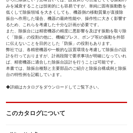
みを減衰することは技術的にも容易ですが、単純に固有振動数を
低くして除振領域 を大きくしても、機器側の移動質量が直接除
振台へ作用した場合、機器の最終性能や、操作性に大きく影響す
るため、これらを考慮した十分な計画が必要です。
また、除振台には精密機器の精度に悪影響を及ぼす振動を取り除
く「除振」の役割の他に、機械(プレス、ポンプ等)の振動を外部
に伝えないことを目的とした「防振」の役割もあります。
弊社では、各精密機器や一般的な設置環境を考慮して除振台の設
計を行っておりますが、計画段階で要求事項が明確になっていれ
ば、精密機器に適合した除振台設計を行うことは可能です。
本書では、除振台種類と主要部品のご紹介と除振台構成例と除振
台の特性例を記載しています。
◆詳細はカタログをダウンロードしてご覧下さい。
このカタログについて