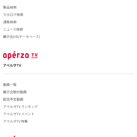
製品検索
カタログ検索
通販検索
ニュース検索
展示会DB(データベース)
アペルザTV
動画一覧
展示会取材動画
配信予定動画
アペルザTV ランキング
アペルザTV イベント
アペルザTV 特集