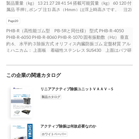
PB-5AA 空気供給型 パッシブ卓上除振台のハイエンドモデ
移動した際の振動を素早く減衰させて、 直ちに検査や修正を
(Ｆ出Ｆ力Ｆに制応御じ）た力と言をいアクチュエータ まかす
製品重量（kg） 13 21 27 28 41 54 搭載可能質量（kg） 60 120 付
最適適でですす。。 ■VAAV-A 、VAAV-H 、VAAV-L 共通仕
トニ）ット） 質質量量（（1ユ1ニッユト）ニット） VVAAAAV-
ボオしータ可ント能でレで簡ベすリ単ン。操グシ作ス、テ振ム動
ル。偏荷重に対応し、自動的に空気ばね圧力を 調整して水平レ
行う目的で使用され、 タクトタイムの向上に役立っています。
ら。出Ｆ力Ｂさ制せ御るとこ併とに用よすりる、と除除振振台台
属品 手押しポンプ 注1) 高さ（Hmm）は浮上時高さです。 注2)
様 ■VAAV-A 、 VAAV-H 、 VAAV-L 共通仕様 項目 仕様 制御
V10-010S000S 500～5001〜,71,07000kkgg 1901（90W（W））
が、水平レベルを保ちます。 ルのふたつのボタンで簡単操作、
ベルを保ちます。 ピンレバー弁をON・OFFする事により、エア
・ 超精密工作機械では、 大きな荷重の移動に対応しながら、 精
上上のの振振動動をを更減に少減さ少せるさせことるがことでが
搭載可能質量は偏荷重により下がります。 ※詳細寸法につきま
自由度 項目 3軸6自由度 仕様 制御自由度 共 位置精度 ±10μm 3軸
××119900（（D）D）× 1×781（7H8）（mHm）mm 141k4g kg
振動波波形形ももLLCCDDパパネネルルでで確確認認でできま
ーを短時間（約2秒）で給気・排気し、搭 載機器調整時の揺動を
密な加工を行うテーブル上の振動を取り除く目的で使用されてい
きでまきすま。す。こ(れ図を２フ参ロア照フ)ィードフォワード
Page20
しては、図面をご確認ください。 ※搭載装置の”重心位置が高い”
6自由度 1位次置通共 側精度供給圧力 0.6MPa以上± 10（μ mク
※※ 除振除台振標台準標構準成は構４成ユはニッ４トユ／ニ１
す。 モモニニタターー機機ををおお貸貸しし出出しし可可能能
解消出来ます。 空気源との接続の為、φ6×3mのウレタン チュー
ます。 VAAV-L 高性能タイプ VAAV最上位モデルで最高の除
制御 (FFF 制御） と言います。 FB 制御と併用すると除振台上の
“偏荷重が大きい”場合は当社にご相談下さい。 PB-5R 高性能ゴ
リーンエア） 通空1次気側消供給費圧量力 標準バ0.ル6MブPa
PHB-R（高性能ゴム型 PB-5Rと同仕様） 型式 PHB-R-4050
ッ台トと／なり１ま台す。と な※り 搭ます載可。 能※質 量
でです。 きます。 す。 卓上型卓ア上クテ型ィアブク除テ振ィブ
ブと継手（RT1/8おねじ）が付属し ます。 自動レベル調整機能
振性能をお求めの方に最適です。 VAAV シリーズの中で最もソフ
振動を更に減少させることができます。 ( 図２参照 ) 除除振振台
ム型 特殊エアダンパー機構を内蔵した防振ゴムにより通常の
以6上0 （Lク/リmーンinエア） 空気消費量 高速応標準答ババ
PHB-R-6050 PHB-R-8060 PHB-R-1070 固有振動数（Hz） 垂直
搭の載最可大値能は質、量均等の荷最重大且値つは動、荷均重等
台除の振コス台トのパコフスォトーパマフンォスーモマデンルス
固有振動数 ： 垂直・ 水平 約 2.5Hz SPCC定盤タイプ PB-
トな空気ばねを搭載しているため、 シリーズ最高 の除振性能を
台上上ににははスステテーージジののようよなう移な移動動物を
防振ゴムでは得られない高い除振性 能を達成しています。 オリ
ルブル 6ブ0 L/2m5in0 L/min 高速応答バルブ 250 L/min コ
約 6、 水平約 3 除振方式 オリフィス内臓防振ゴム 定盤材質 アル
の無荷い重とき且につ適動用出荷来重まのす無。 いときに適用
でモす卓上型アクティブ除振台のコストパフォーマンスモデ。デ
5AA-3040-SPCC PB-5AA-4050-SPCC PB-5AA-5060-SPCC PB-
可能とします。 特に振動に敏感な精密測定機器類や低周波振動
物搭を載搭す載るすこるとがこと多がく多ありくまあすり。ま大
フィスを内臓した空気ばね同様の絞り効果で、スムーズな振動減
ントローラ SAC-07 コントローラSAC-07 その他の構成品 型式
ミハニカム： 上面板 着磁性ステンレス SUS430 上面はバフ研
出来ます。 項目項目 仕様 仕様 制制御御自自由度由度 3軸63軸自
ルで す。 ３軸６３自軸由６度自ア由クティブ制御システ
5AA-6050-SPCC PB-5AA-8060-SPCC PB-5AA-1070-SPCC 型式
の大きい設置環境の除振 対策に最適化されています。 ステージ
すき。な大質き量なの質移量動のは移、質動量はと、距質離量の
衰機能があります。 空気源を必要としないので簡単に使用出来
等 仕様 寸法 質量（1ユニット） その他の構成品 型式等 仕様 寸
磨仕上げ 側面板、 下面板 SPCC 黒色塗装 定盤上面タップ仕
6由自由度度 所要空気源 0.5MPa以上 消費流量はパッシブと同
ム。３軸６自由度度アアククテティィブブ制制御御シシスステテ
SUS定盤タイプ PB-5AA-3040-SUS PB-5AA-4050-SUS PB-5AA-
・ フィード ・ フォワード機能を標準装備しています。 12
と積距に離比の例積したに回比転例モしーた回転モーメ メンン
ます。 ハイブリッドゴム型 固有振動数 ： 垂直 約 6.0Hz
法 質量（1ユニット） コントローラ SAC-07 ― 300（W） ×
様 M6× 25mmピッチ 外形寸法（W× Dmm） 400x500 600x500
等 制所要御空方気源式 速度0フ.5ィMーPaド以バ上 ッ消ク費、
ム。 ルです。 搭載物搭の載サ物イズのにサ合イズわせて２タ
5060-SUS PB-5AA-6050-SUS PB-5AA-8060-SUS PB-5AA-1070-
VAAV-H VAAV-A
トトをを発発生生ささせせまますす。。ままたた、、質量質と量
水平 約 3.0Hz SPCC定盤タイプ PB-5R-3040-SPCC PB-5R-4050-
300（D） × 118（H） mm 6kg コントローラSAC-07 ―
800x600 1,000x700 （× Hmm） x100 x129 製品重
流フ量ロはアパ・ッシフブィとー同等ド・フォワード 最制御大
イプをラインムナ。ップ。 共振点搭共が振載無物点く、がのサ
SUS 固有振動数（Hz） 約 2.5 除振方式 ダイヤフラム型空気ばね
加と速加度速の度積のに積比に例比し例た加した振加力振も発力
SPCC PB-5R-5060-SPCC PB-5R-8060-SPCC PB-5R-1070-SPCC
この企業の関連カタログ
300（W）×300（D）×118（H）mm 6kg 電電源源
量（kg） 20 25 45 56 搭載可能質量（kg） 70 65 120 注1) 高さ
方推式 力 水平速方度向フィー:ドバ2ッ0クN、 フロ垂ア・直フ
無全イく周、ズ に合わせて２タイプをラインナップ。 共振点が
減衰効果 オリフィスによるエアーダンピング レベリング方法 自
生もさ発せ生まさすせ。ま移す動。物移の位動置物との加位速置
型式 SUS定盤タイプ PB-5R-3040-SUS PB-5R-4050-SUS PB-5R-
AC1AC01000VV～〜 22440V0 V10 01V共共 0A(0単V相A)(単相)
（Hmm）は無荷重時の高さです。型式4050、6050は50kg搭載
ィ方ード向・ フ:ォワ4ー0ドN 最大推力 注）水４平ユ方ニ向：
無く、波 に合わせて２タイプをライン 全全数周周帯波波域数数
動レベリング（供給空気圧 0.4 ～ 0.7MPa） SPCC定盤タイプ
度とが加分速か度れがば分、そかれれにば比、 それに比 例例し
5060-SUS PB-5R-8060-SUS PB-5R-1070-SUS 固有振動数（Hz）
― ― ―― 通通電電源源ケケーーブルブル ―― 3m3m ―― レレ
時約6mm、1070は120kg搭載時約6mm沈下致します。 注2）型
リニアアクティブ除振ユニットＶＡＡＶ－S
ット20／N 台垂直と方し向て：使40用N時 発生磁界 0.04注μ）
に帯帯優域域れににた優優減れれ衰たた性減減能 ナップ 衰衰で
SPCC 表面焼付塗装処理 定盤 SUS定盤タイプ SUS304 外形寸法
したた力力ととモモーーメメンントトをを発発生生させさるせこ
垂直約 6、 水平約 3 除振方式 オリフィス内臓防振ゴム SPCC定盤
ギギュュレレーータユタニユットニ RッGトU- 07RGU-07
式 6050、1070には移動用にぎり棒が付属されます。 注3）搭
T４以ユ下ニッ ト／台として使用時 発生磁界 注）0ユ.0ニ4μッT
性性す能能 。。でですす。。 特に低特特周にに波低低の周周微
製品カタログ
（W× Dmm） 300x400 400x500 500x600 600x500 800x600
るとこにとよにりよ、り除、振除対振象対物象の移物動の荷移重
タイプ SPCC 表面焼付塗装処理 定盤 SUS定盤タイプ SUS304 外
―― 252050（（WW））××10100（0D）（×D2）00×（2H）
載可能質量は偏荷重により下がります。 ※詳細寸法につきまし
ト以か下 ら150mm離れた位置での交流磁界 コントローラSEC-
波波振のの動微微に振対動すにる対許す容る能許力容に能優力れ
1,000x700 （× Hmm） x53.5 x61 x64 x64 製品重量
動の荷影重響のを影大響幅をに大低幅減にで低きま減すで。きこ
形寸法（W× Dmm） 300x400 400x500 500x600 800x600
00m（mH）mm 33kgkg ユユニニット接接続ケ続ーケブルーブル
ては、図面をご確認ください。 ※搭載装置の”重心位置が高い”
03 注） ユニットから 150mm離れた位置での交流磁界 コントロ
にた優除れ振た制除御振機制構御が機特構長がで特水⾧平で方向
（kg） 13 21 27 28 41 54 搭載可能質量（kg） 60 120 付属品 ウレ
まれすが。ステこーれジがフスィテーードフジォフワィーードフ
1,000x700 （× Hmm） x51 x55 x87 製品重量（kg）
―― 5m5m ―― ■振動伝達率 ■振動伝達率 VAAV-A (標準タイ
“偏荷重が大きい”場合は当社にご相談下さい。 PB-SMG 汎用
ーラ SEC-03 その他そのの構他の成構成品品 型型式式等等 仕
に 低周波水水で平平揺方方れ向向ていににる低低免周 振波動で
タンチューブφ 6× 3m、 継手 RT1/8おねじ 注1) 高さ（Hmm）は
ォワード ド制制御御（（SSFFFF制制御御））ですで。すVA。
6 10 14 25 36 搭載可能質量（kg） 50 80 注1) 高さ（Hmm）は無
プ) 、 VAAV-H (スリムタイプ) VAAV-L （高性能タイプ） 周波
コイルばねとシリコーンゲル組合せ型 エアーレス・ メンテナン
仕様様 寸法 寸法 質質量量（（1ユ1ニッユト）ニット） コントロ
揺に対れすてるい許る免容震能ビ力ルにや優免れ震た工除場振制
浮上時高さです。 注2) 搭載可能質量は偏荷重により下がりま
AVVAアAクVティアブク除テ振ィブ台除は振この台３はつこのの
アクティブ除振は何故必要なのか
荷重時高さです。 注2) 搭載可能質量は偏荷重により下がりま
数（Hz) 周波数（Hz) page 13 振動伝達率（dB) VVAAAAVV--LＬ
スフリーで空気ばねと同等性能を実現しました。 ハイコストパ
ーラSEC-03 ― 335（W）×410（D）×130（H）mm 8kg 電コン
御機構が特⾧で 干渉計などの精周密震波測ビでル定揺や機れ免
す。 ※詳細寸法につきましては、図面をご確認ください。 ※搭
制３御つをの同制時御にを行同う時ことにが行でうきこまとす
す。 ※詳細寸法につきましては、図面をご確認ください。 ※搭
振動伝達率（dB)
フォーマンス製品で、 光学顕微鏡、 硬度計、 小型干渉計など 装
ホワイトペーパー
源トローラ SEC-03 AC100V～240―V 200VA（単相） 335（W）
等て震いに工最る免場適震内でビですルの。や微免振震動工を場
載装置の”重心位置が高い” “偏荷重が大きい”場合は当社にご相談
が。で(図きま１す参。照()図１参照 ) ステージ・フィード・フォ