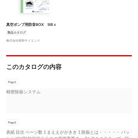
真空ポンプ用防音BOX SIBｃ
製品カタログ
株式会社昭和サイエンス
このカタログの内容
Page1
精密除振システム
Page2
表紙 目次 ページ数 1 まええががきき 1 除振とは・・・・・ パッ