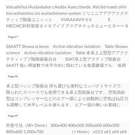
外台部とコなンりピまュすー。タアなクチどュかエらー浮ター上
よ調より整、り、に定より盤、の定レレ盤ベのルをレをベ設ル定
除除振振はは、、空空気気ばねば等ねの等除の振除要振素要が素
ジ・フィード・フォワード機能を標準装備しています。 ■仕様 除
こりとまがすあ 。ります 。 ２．アクティブ除振台の原理 ア２ク
トムリン）グもタ良イいム。）も良い。 ・ 除水振平性方能向水
2×402（4H0）（mHm）mm 1155kgkg VVAAAAVV-1-
る回転モーメントと加振力に比例した制御力が、 ステージ応答
ValuabVlea lAudavbalen cAeddv Aancctievde AVcibtrivaeti oVni
はさ空せ圧ると等リのニアリモモーータトーコのン2ト種ロ類ー
をす設るる定とと、、すると、 負荷荷重変動などで定盤にレベ
有がす有る固す有る値固に有近値いに周近波い数周領波域数で、
振ユニット型式 搭載可能質量（4ユニット） 寸法（1ユニット）
テ. アィブク除テ振ィ台ブ除は、振振台動やの位原置理変動のセ
も固衝平有撃方振減向動衰固数性有：能振3.（動0Hセ数zッ：程
01000L00L 5005～00〜171,,70000kkgg 2252（25W（W））
変位を激減させるのが分かり ます。 （図３参照） VAAV の SFF
bisraotlaiotino nis soylastteiomn system リリニニアアアアククテ
をルラがイ可ンナ能ッでプす。。 【除振 台 別】置きコントロー
ルの変動が 生じても、 自動的にレベルの補正を行います。 ・ 集
領振域動でを、増幅振す動るを共増振幅現す象るを共有し振て現
質量（1ユニット） VAAV-550A 270〜 900kg 215（W） ×
ンサを設置し、発生している振動や位置変動を小さくするように
ト3リ度.ン0グHタz程イム度） も良い。 水垂平直方向垂固直有
××118800（（D）D）× 2×402（4H0）（mHm）mm 2200kgkg
制御は、 理論的に単純で無理が無く、 簡単に大きな効果が得ら
ティィブ除振ユニッット VVAAAAVV-S-S E
ラには接点出力があり、外部コンピュータなどから浮上させる等
中排気型自動レベル調整器 自動圧力調整器から排出される空
い象ますを。有しています。 【除振台】 最除適振な台除振効果
160（D） × 170（H） mm 11kg VAAV-1000A 500〜 1,700kg
アクチュエータを動作させ まアすク。テこィれブを除フ振ィー
方振向動固数有：振33..動00HH数zz：程3度.0Hz程度 ・ 搭垂載
VVAAAAVV-4-04000L00L 2,102,010～0〜77,,000000kgkg
れます。 ２軸までのステー ジに対応して SFF 制御ができます。
MECMC対対策策タイタプイプ アクアチクュチエューエターータ
のリモートコントロールが可能です。 卓上除型振の台除振台
気は、 本体に取付けられたチューブを通り 排出されます。 この
を得るため、 搭載機器の大きさ、 質量、 除振の目的、 周辺振動
225（W） × 210（D） × 170（H） mm 16kg VAAV-2200A
台ドはバ、ック振制動御や(Ｆ位Ｂ置制変御動)との言セいンまサ
直物方の・向搭重固載心有物が振移の重動心数してが：も移3レ
3503（50W（W））××335500（（D）D）× 3×253（2H5）
ステージ位置変化量とステージ加速度のリアルタイム信号値の例
にーリにニリアニモアーモターをタ採を採用用。共。振共の振無
で、 エアー源が不要です。 オートレベリングシステムが水平レ
チューブの先端を室外などに開放すると、 室内の空気を汚すこ
の周波数帯域に留意して選ぶことが必要です。 定 盤 各型種、機
1,100〜 3,700kg 280（W） × 240（D） × 208（H） mm 28kg
すを。設そ置の結し、果、発パ生ッシしブて除い振る振台動では
動.ベ0しHルてz調程も整レ度器ベルに調よる整空器気に供よる給
（mHm）mm 7733kgkg ※※ 除除振振台台標標準準構成構は成４
を図 5、 6 に示します。 ±９V の範囲のアナログ信号で伝達しま
Page17
のい無振い動振伝動達伝特達性特、性高、い除高振い除性振能性
ベルを保ちます。 10
とはありません。 クリーンルームに適しています。 6
器デスのク最型適、な除卓振上効型果のを各得種るた精め密、搭
VAAV-4000A 2,100〜 7,000kg 330（W） × 270（D） ×
や必位然置的変に動生をじ小てさいくたす共る振よ現うに象アが
空気供給 で・レ搭ベ載ル物を での水レ重平ベ心にルが保を移水
はユ４ニッユトニ／ッ１ト台／と１なり台ますと。な り※
す。 アナログ信号生成装置と VAAV コントローラのアース電位
を実能現を実。 現。 メカメニカカニルカバルルバブルのブ採の
SSAATT Showa science Active vibration isolation Table Showa
除載振機台器をのラ大イきンさナ、ッ質プ量して、除い振ますの
208（H） mm 40kg VAAV-10000A 5,000〜 17,000kg 465（W）
ク無チくュなエりーまタすを。動作させ (ま図す２。参こ照れ)を
つ動こ平としにがて保可もつ能レこベ。とルが調可整能器。によ
ま 搭す載。 可※能 質搭量載の可最大能値質は量、均の等最荷
は、 同一である必要があります。 時間 （sec） 時間 （sec） 図
採用用で、パ 空圧アクティブユニットに比で較、 ッパシブ除
science Active vibration isolation Table 卓卓上上型型アアクク
目。的、周辺振動の周波数帯域に留意して選ぶことが必要です。
× 400（D） × 240（H） mm 50kg VAAV-20000A 11,400〜
外フ部ィーからド与バッえクら制れた御振(F動Bの制影御響を)短
る空気供給 ・ 空で気レのベ供ル・空給を水気が平必の供に要
大重値且はつ、動均荷等重の荷無重い且ときつに動適用荷出重来
５ ステージ位置信号例 図６ ステージ加速度信号例 9 電圧
し、低ッシ価ブ 振 格除 台 で振 と台同等の の提と供同が等 空気
テティィブブ除除振振台台 SSAT卓上型アクティブ除振台
【 空 定気盤ば型ね、ユデニスックト型】、卓上型の各種精密除
38,000kg 600（W） × 600（D） × 284（H） mm 260kg VAAV-
と言いい時ま間すに。減そ衰のさ結せる果こ、とパがッでシきブ
保給なつるがこ必と要が可なる能。 ・ 空気の供給が必要。 ベロ
のま無す。いときに適用出来ます。 ■用途 ■用途 ・電電子子顕顕
（V） 電圧 （V）
源で 可の能空。気源 使で用使可用能可。能。 CE空マ圧ーキアク
SAATT 低い周波数で水平方向に揺れている免震建屋でも、 低周
振台をラインナップしています。 ユ空ニ気ットば型ねのユニ空
1000-110H 500〜 1,700kg 240（W） × 240（D） × 110（H）
ま除す振。ま台たで、アはク必チ然ュエ的ーにタ生の出じて力い
ーズタベイロプーのズ除タ振イ性プの能除振性能 搭載重量
微微鏡鏡でではは、、高高倍倍率率の画の画像像が振が振動動に
ンテグィ対ブ応ユのニッ安ト心に設比計較（し、SE低C-価0格で
波振動に対する許容能力に優れた除振制御機構により抜群のパ
ッ気トばねで、 用途に応じてラインナップしています。 11
mm 15kg VAAV-2200-110H 1,100〜 3,700kg 350（W） ×
をたバ共ラン振ス現さ象せるがこ無とくなります。 に(よ図り
搭：載7t重on量 ：空7気toばnね 空4個気使ば用ね時4個使用
よにっよてっブてレブるレのるをの防を防ぎまぎすま。すパ。ッ
の提供が可能。CE マーキング対応の安心安全設計 （3）SE。C-
Page18
低フォいー周マ波ン数スを低い周 で発水揮平し方ま向すに。揺
350（D） × 110（H） mm 18kg VAAV-4000-110H 2,100〜
２、定参盤照に)与外え部るねかじらり与荷え重らをれ減た少振
時 ベローズタイプの除振性能 搭載重量：7ton 空気ばね4個使
パシッブシ除ブ振除台振で台はで除はき除ききれきなれいな低い
03）。 VAVAAVA-VL-シLリシーリズー同ズ様同、様最、も
れている免震建屋でも、低周波振動に対する許容能力に優れた除
卓上型パッシブ除振台 持ち運びも便利なコンパクトサイズで、
7,000kg 420（W） × 420（D） × 110（H） mm 25kg VAAV-
で動きのま影す響。 を短い時間に減衰させることができます。
用時 4
周低波周数波の数振の動振動 をを嫌嫌うう顕顕微微鏡鏡にに
最ソフもトソなフ空トな気空ば気ねばをね使を用使し用ていしる
振制御機構により抜群の パエアーパ正フフ面ォォーー 源波マは
限られたスペースでも使用できる卓上型除振台です。 空気供給
7000-120H 3,600〜 12,000kg 450（W） × 450（D） × 120（H）
また、 アクチュエータの出力をバランスさせるこ とにより、 定
おおいいてて、、このこアのクアテクィテブィ除ブ除振振台台が
てたいめる、たシめリ、ーシズリーズ最高の 最除高の除振性能
ン数ス不でを要水発で平揮す方し。向まオすにー。揺トれレてベ
型はコンプレッサーなどのエアー源により自動的に空気ばね圧力
mm 45kg ※ 除振台標準構成は４ユニット／１台となります。
盤に与えるねじり荷重を減少できます。 更に一歩進んで、床振
効が効果果を発を発揮揮してしいてまいすま。す。 ・・走走査
を実現 特に振振動性に能敏を感実な現精して密い し 測ま てす
いリンるグ免シ震ス建テ屋ムがで、も、水低平周レ波ベ振ル動を
を調整して水平レベルを保ちます。 エアー源の無いお客様に
※ 搭載可能質量の最大値は、均等荷重且つ動荷重の無いときに
動が伝達されて除振対象を振動させるのと同時に、床側に置かれ
査トトンンネネルル顕顕微微鏡鏡、、原原子子間間力力顕顕微微
い。ます。 定機器類や低周波振動の大きい設置環境の除振 対特
保にち対ますする。許容能力に優れた除振制御機構により抜群の
は、 手軽に使える 「密封空気ばね型」 やメンテナンスフリーの
適用出来ます。 ■用途 ・ 半導体製造検査装置では、 微細な加工
たセンサの出力に応じた力をアクチュエー タ更かにら一出歩力
鏡鏡や光や光学学測測定定装装置置などな、ど特、に特振に動振
策にに振最動適に化敏さ感れてない精ま密す測。定機器類や低周
エアーパ源マネはンル不スの要をふ発エモアニータ源ーは機 で
Page19
「高減衰コイルスプリング型」、 「高性能ゴム型」 をご用意し
や検査を要するウエハへの振動対策とウエハを移動するステージ
さ進せんるでこ、とに床よ振り、動除が振伝台達上さのれ振て動
に動敏に感敏な感装な置装の置振の動振対動策対に策使に用使さ
波振動の大きい設置環境の除振対策に 最適化されています。 ■■
たす揮つ。のしオまボーすタト。ンレでベ簡リ単ング操シ作ス、
ています。 搭載する装置のサイズと重量に合わせてお選びいた
の振動対策に使用されています。 ・ FPD（フラットパネルディ
除を振減対少象させをる振こ動とがさでせきるまのすと。同こ時
外形寸法（W× Dmm） 300x400 400x500 500x600 600x500
用れさてれいてまいすま。す。 ・・低低周周波波振振動動のの
仕仕様様 除振除ユ振ニユッニトット型型式式 搭載可搭能載質可
テム振が動、波水形平もレベLCルDを保パネちルますで。確認で
だけます。 用途 顕微鏡／電子天秤／粗さ計／干渉計／光学実験
スプレイ） 製造検査装置では、 ガントリーやステージが大きく
れにをフ、ロ床アフ側ィにー置ドフかォれワーたドセ制ン御サの
800x600 1,000x700 （× Hmm） x53.5 x61 x64 x64
大大ききいい設設置置床床環環境境のの除除振振対対策策にに最
能量質（量（44ユユニニッット）ト） 寸法寸法（（11ユユニッ
きます。 正正面面パパネネル不をのお要ふ貸たでつしす出の。