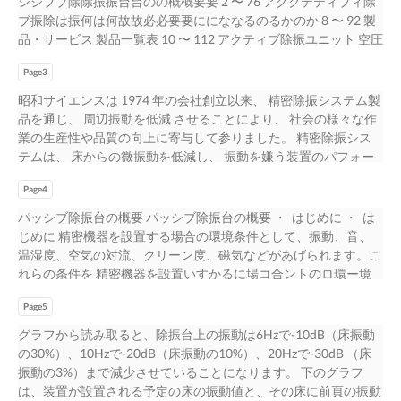
シシブブ除除振振台台のの概概要要 2 〜 76 アククテティブィ除
ブ振除は振何は何故故必必要要ににななるのるかのか 8 〜 92 製
品・サービス 製品一覧表 10 〜 112 アクティブ除振ユニット 空圧
アクテティィブ除ブ除振振ユユニッニトッ トVA AVA A-
Page3
VA -、A H、 H、 L、L 12 〜 132 リリニニアアアクテク
ィテブィ除ブ振除ユ振ニユットニ ッVAトA VV A-ASV -S
昭和サイエンスは 1974 年の会社創立以来、 精密除振システム製
141 アクティブ除振台 卓上型アクティィブブ除除振振台台
品を通じ、 周辺振動を低減 させることにより、 社会の様々な作
SASTAT 151 パッシブ除振台 卓上型パッシブブ除除振振台 16
業の生産性や品質の向上に寄与して参りました。 精密除振シス
〜 194 デスクク型型パパッッシブシ除ブ振除振台台 20 〜 234 定
テムは、 床からの微振動を低減し、 振動を嫌う装置のパフォー
盤型パッッシシブブ除除振振台 24 〜 263 空気ばねユニット ベロ
マンスを高め、 生産 や研究の現場における生産性や品質の向上
ーーズズ式式空空気気ばねね AATT 271 密封式空気ばばね
Page4
に寄与します。 製造業の生産ラインや研究施設など で半導体製
ね NPCC 281 高性能空気ばばねね AAMMPP 291 ソリュ
造検査装置、 FPD 製造検査装置、 電子顕微鏡、 精密工作機械、
パッシブ除振台の概要 パッシブ除振台の概要 ・ はじめに ・ は
ーション クリリーーンンルールムー架ム台架台 301 ピッットト
精密測定機 など様々な装置を振動から守り、 昭和サイエンスの
じめに 精密機器を設置する場合の環境条件として、振動、音、
型型除除振振台台 31 移設サポート ・、環環境境測測定定 321
精密除振システムは活躍しています。 限りなく無振動に近づけ
温湿度、空気の対流、クリーン度、磁気などがあげられます。こ
33DD CCAADDにによよるる構造解析 、、 オオーー
る、 様々な除振システム。 昭和サイエンスは、 微振動を除振す
れらの条件を 精密機器を設置いすかるに場コ合ントのロ環ー境
ルルイインワンンワパンッパケーッジケージ 331 裏表紙
るため空気ばねを主体とした、 多彩な精密除振システム製 品を
ル条す件るかとがして、精、密振機動器、の音精、度温・性湿能
ラインナップしています。 昭和サイエンスは 「振動・音を制御
Page5
度維、持空に気大のき対く影流響、をク及リぼーしンま度す、。
するプロフェッショナル」です。 1
磁気などがあげられます。 これらの条 件をいかにコントロール
グラフから読み取ると、除振台上の振動は6Hzで-10dB（床振動
するかが、 精密機器の精度・性能維持に大きく影響を及ぼしま
の30%）、10Hzで-20dB（床振動の10%）、20Hzで-30dB （床
す。 除振台は、地盤、基礎、床などから伝達する振動を遮断す
振動の3%）まで減少させていることになります。 下のグラフ
る目的で使用されており、精密機器の精度・性能維持に不可欠な
は、装置が設置される予定の床の振動値と、その床に前頁の振動