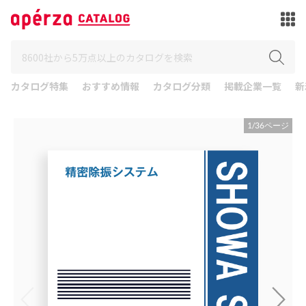
カタログ特集
おすすめ情報
カタログ分類
掲載企業一覧
新
1
/
36
ページ