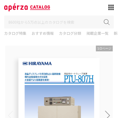
カタログ特集
おすすめ情報
カタログ分類
掲載企業一覧
新
1
/
2
ページ