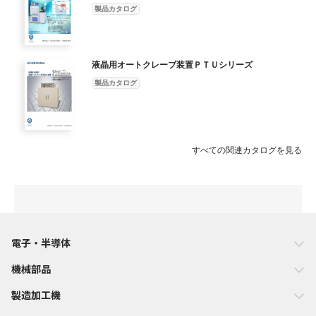
置・圧力安全装置 クラッチリングロック装置 などの各種安全
製品カタログ
装置付。 付属品 棚板（2枚 )、電源コード、 ■本装置は、液晶デ
ィスプレイの気泡除去に限 キャビネット開閉 らず、加温・加
圧環境にも応用が可能です。 ■保温機能を搭載により立ち上がり
液晶用オートクレーブ装置ＰＴＵシリーズ
時間が早く なり、サイクルタイムの短縮が可能です。 オプシ
ョン ■記録計 ■キャビネット ■排気ダクト ■引き出し式トレー 引
製品カタログ
き出しトレー （オプション） ●仕様及び外観は、改良のた
め変更することがありますので、あらかじめご了承ください。
代理店 ISO 13485 認証取得 本 社 〒344-0014 埼玉県春日部市豊
野町2-6-5 TEL. 048-735-1241 FAX. 048-733-2384 大 阪 支 店 〒
すべての関連カタログを見る
530-0043 大阪市北区天満4-9-1 TEL. 06-4800-0025 FAX. 06-
4800-0062 仙台事務所 〒983-0833 仙台市宮城野区東仙台2-12-
43-101 TEL. 022-296-3677 FAX. 022-296-3688 福岡事務所 〒
812-0007 福岡市博多区東比恵4-5-7 (ヤガミ福岡ビル) TEL. 092-
433-3031 FAX. 092-471-6870 サービスセンター 〒344-0014 埼
玉県春日部市豊野町2-6-5 TEL. 048-735-1222 FAX. 048-733-2384
電子・半導体
ホームページアドレス http://www.hirayama-hmc.co.jp/
G18.03.5.HIR
機械部品
製造加工機