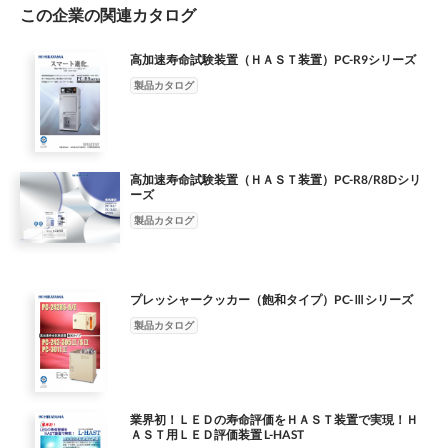
この企業の関連カタログ
φ700×D600 ㎜ 主な特長 重量（約） 800kg ■圧力・温度・時間を
それぞれ組み合わせて設 電 源 単相 AC200V 2.5kW 定する事
により、LCD のセル工程において 温度制御方式 PID 制御 SSR
高加速寿命試験装置（ＨＡＳＴ装置）PC-R9シリーズ
駆動方式 偏光板貼り付け後の気泡を取り除く為の適切 使用温
製品カタログ
度範囲 50 ～ 80℃ な条件を作り出すことができます。 温度精
度 ±2℃（安定時） 圧力制御方式 ２位置制御 電磁弁開閉方式 ■
加温・加圧処理をする事によって、偏光板貼 使用圧力範囲 0.05
～ 0.69 MPa り付け後の偏光板とセルの密着力アップを計 圧力
高加速寿命試験装置（ＨＡＳＴ装置）PC-R8/R8Dシリ
精度 ±0.01MPa ることができます。 温度：デジタル設定・表
ーズ
示 ■99 時間 59 分デジタルタイマー、PID 制御・ 計 装 圧力：デ
製品カタログ
ジタル設定・表示、アナログ表示 高性能温度調節器装備。 時
間：デジタル設定・表示（99hr59mタイマー） 槽内攪拌方式 シ
ロッコファン・ダイレクトドライブ方式 ■高温部、可動部が露出
していない安全なキャ 蓋締付方式 クラッチ式ドアー ビネット
プレッシャークッカー（飽和タイプ）PC-Ⅲシリーズ
タイプ。 構造規格 第二種圧力容器構造規格 ■缶体材質はステン
製品カタログ
レス製、扉の締め付けは 缶体、蓋、配管、棚板：ステンレス
(SUS304) 材 質 クラッチ爪、本体フレーム：SS400（焼付塗装
) 安全確実なインターロック機構付ギヤ操作 外装：SPCC およ
び AL（焼付塗装） クラッチ方式を採用。 過熱防止装置、過温
防止装置、圧力安全装置、圧力安全弁、 安全装置 漏電ブレーカ
業界初！ＬＥＤの寿命評価をＨＡＳＴ装置で実現！Ｈ
ＡＳＴ用ＬＥＤ評価装置 L-HAST
ー、クラッチドアー開閉安全装置、 ■過熱防止装置・過温防止装