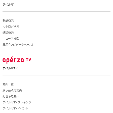
アペルザ
製品検索
カタログ検索
通販検索
ニュース検索
展示会DB(データベース)
アペルザTV
動画一覧
展示会取材動画
配信予定動画
アペルザTV ランキング
アペルザTV イベント