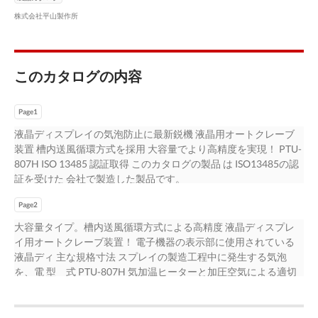
株式会社平山製作所
このカタログの内容
Page1
液晶ディスプレイの気泡防止に最新鋭機 液晶用オートクレーブ
装置 槽内送風循環方式を採用 大容量でより高精度を実現！ PTU-
807H ISO 13485 認証取得 このカタログの製品 は ISO13485の認
証を受けた 会社で製造した製品です。
Page2
大容量タイプ。槽内送風循環方式による高精度 液晶ディスプレ
イ用オートクレーブ装置！ 電子機器の表示部に使用されている
液晶ディ 主な規格寸法 スプレイの製造工程中に発生する気泡
を、電 型 式 PTU-807H 気加温ヒーターと加圧空気による適切
な温度 外寸法 W1470×D1515×H1800 ㎜（突起物含まず） 圧力
環境のもとで防止。製造工程における不 試験槽寸法 φ800×D600
㎜（直胴部） 良率低下と品質の向上に役立ちます。 有効内寸法