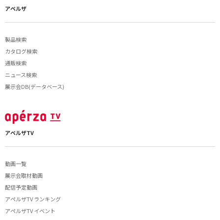
アペルザ
製品検索
カタログ検索
通販検索
ニュース検索
展示会DB(データベース)
アペルザTV
動画一覧
展示会取材動画
配信予定動画
アペルザTV ランキング
アペルザTV イベント