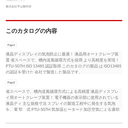
株式会社平山製作所
このカタログの内容
Page1
液晶ディスプレイの気泡防止に最適！ 液晶用オートクレーブ装
置 省スペースで、槽内送風循環方式を採用 より高精度を実現！
PTU-507H ISO 13485 認証取得 このカタログの製品 は ISO13485
の認証を受けた 会社で製造した製品です。
Page2
省スペースで、槽内送風循環方式による高精度 液晶ディスプレ
イ用オートクレーブ装置！ 電子機器の表示部に使用されている
液晶ディ 主な規格寸法 スプレイの製造工程中に発生する気泡
を、電 型 式 PTU-507H 気加温ヒーターと加圧空気による適切
な温度 外寸法 W850×D1375×H1650 ㎜ 圧力環境のもとで防止。
製造工程における不 試験槽寸法 φ500×D620 ㎜（直胴部） 良率
低下と品質の向上に役立ちます。 有効内寸法 φ450×D600 ㎜ 主