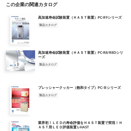
この企業の関連カタログ
な特長 重量（約） 500kg ■圧力・温度・時間をそれぞれ組み合わ
せて設 電 源 単相 AC200V 2.0kW 定する事により、LCD のセ
ル工程において 温度制御方式 PID 制御 SSR 駆動方式 偏光板
高加速寿命試験装置（ＨＡＳＴ装置）PC-R9シリーズ
貼り付け後の気泡を取り除く為の適切 使用温度範囲 50 ～ 80℃
製品カタログ
な条件を作り出すことができます。 温度精度 ±3℃（無負荷・
50℃・0.5MPa） 圧力制御方式 ２位置制御 電磁弁開閉方式 ■加
温・加圧処理をする事によって、偏光板貼 使用圧力範囲 0.05 ～
0.69 MPa り付け後の偏光板とセルの密着力アップを計 圧力精
高加速寿命試験装置（ＨＡＳＴ装置）PC-R8/R8Dシリ
度 ±0.01MPa ることができます。 温度：デジタル設定・表示
ーズ
計 装 圧力：デジタル設定・表示、アナログ表示 ■99 時間 59 分
製品カタログ
デジタルタイマー、PID 制御・ 時間：デジタル設定・表示
（99hr59mタイマー） 高性能温度調節器装備。 槽内攪拌方式
シロッコファン・ダイレクトドライブ方式 蓋締付方式 クラッチ
式ドアー ■缶体材質はステンレス製で、蓋の締め付けは 構造規格
プレッシャークッカー（飽和タイプ）PC-Ⅲシリーズ
第二種圧力容器構造規格 安全確実なインターロック機構付ギ
製品カタログ
ヤ操作 クラッチ方式を採用。 缶体、内缶、蓋、棚板：ステン
レス (SUS304) 材 質 クラッチ爪、缶体架台：SS400（ウレタン
塗装 )制御ボックス：SECC および AL（焼付塗装） ■過熱防止装
置・過温防止装置・圧力安全装置 配管：C1220T などの各種安
全装置付。 過熱防止装置、過温防止装置、圧力安全装置、圧力
業界初！ＬＥＤの寿命評価をＨＡＳＴ装置で実現！Ｈ
ＡＳＴ用ＬＥＤ評価装置 L-HAST
安全弁、安全装置 漏電ブレーカー、クラッチドアー開閉安全装