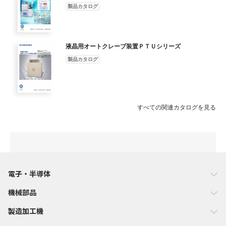
置、 クラッチリングロック装置 ■本装置は、液晶ディスプレイの
製品カタログ
気泡除去に限 付属品 棚板（2枚 )、電源コード、 らず、加温・
加圧環境にも応用が可能です。 キャビネット付（オプション
品） ■保温機能を搭載により立ち上がり時間が早く なり、サイ
液晶用オートクレーブ装置ＰＴＵシリーズ
クルタイムの短縮が可能です。 オプション ■記録計 ■キャビネ
ット ■引き出し式トレー ●仕様及び外観は、改良のため変更する
製品カタログ
ことがありますので、あらかじめご了承ください。 代理店 ISO
13485 認証取得 本 社 〒344-0014 埼玉県春日部市豊野町2-6-5
TEL. 048-735-1241 FAX. 048-733-2384 大 阪 支 店 〒530-0043 大
阪市北区天満4-9-1 TEL. 06-4800-0025 FAX. 06-4800-0062 仙台
すべての関連カタログを見る
事務所 〒983-0833 仙台市宮城野区東仙台2-12-43-101 TEL. 022-
296-3677 FAX. 022-296-3688 福岡事務所 〒812-0007 福岡市博
多区東比恵4-5-7 (ヤガミ福岡ビル) TEL. 092-433-3031 FAX. 092-
471-6870 サービスセンター 〒344-0014 埼玉県春日部市豊野町
2-6-5 TEL. 048-735-1222 FAX. 048-733-2384 ホームページアド
レス http://www.hirayama-hmc.co.jp/ G18.03.5.HIR
電子・半導体
機械部品
製造加工機