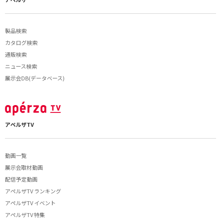
製品検索
カタログ検索
通販検索
ニュース検索
展示会DB(データベース)
アペルザTV
動画一覧
展示会取材動画
配信予定動画
アペルザTV ランキング
アペルザTV イベント
アペルザTV 特集