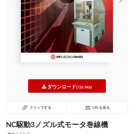
ダウンロード
(726.9Kb)
クリップする
URLを送る
NC駆動3ノズル式モータ巻線機