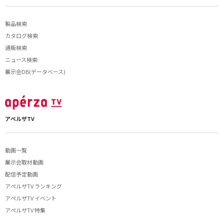
製品検索
カタログ検索
通販検索
ニュース検索
展示会DB(データベース)
アペルザTV
動画一覧
展示会取材動画
配信予定動画
アペルザTV ランキング
アペルザTV イベント
アペルザTV 特集