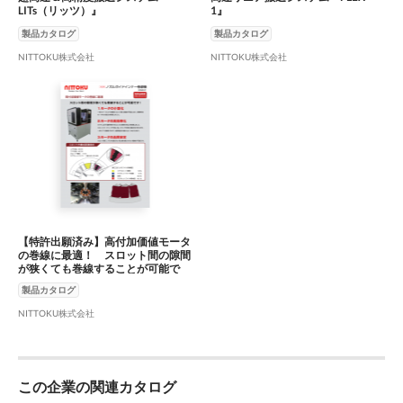
LITs（リッツ）』
1』
製品カタログ
製品カタログ
NITTOKU株式会社
NITTOKU株式会社
【特許出願済み】高付加価値モータ
の巻線に最適！ スロット間の隙間
が狭くても巻線することが可能で
す！ ノズルガイドインナー巻線
製品カタログ
機 GWM-01
NITTOKU株式会社
この企業の関連カタログ