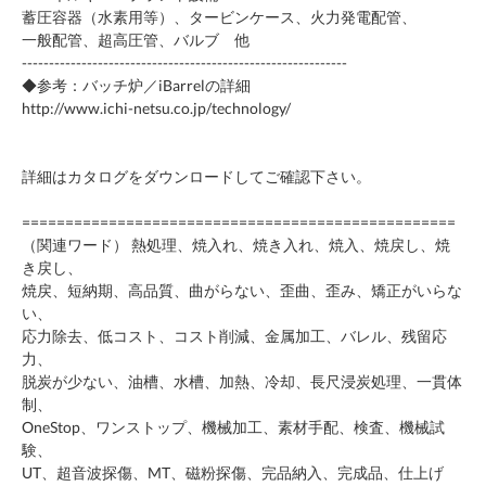
蓄圧容器（水素用等）、タービンケース、火力発電配管、
一般配管、超高圧管、バルブ 他
------------------------------------------------------------
◆参考：バッチ炉／iBarrelの詳細
http://www.ichi-netsu.co.jp/technology/
詳細はカタログをダウンロードしてご確認下さい。
==================================================
（関連ワード） 熱処理、焼入れ、焼き入れ、焼入、焼戻し、焼
き戻し、
焼戻、短納期、高品質、曲がらない、歪曲、歪み、矯正がいらな
い、
応力除去、低コスト、コスト削減、金属加工、バレル、残留応
力、
脱炭が少ない、油槽、水槽、加熱、冷却、長尺浸炭処理、一貫体
制、
OneStop、ワンストップ、機械加工、素材手配、検査、機械試
験、
UT、超音波探傷、MT、磁粉探傷、完品納入、完成品、仕上げ