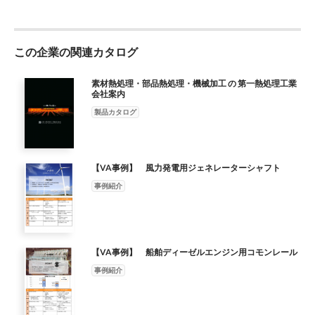
来ること ユーザーの利点 シームレス鋼管メーカーにて一貫製造
製鋼メーカーとタイアップ コストダウン 素材 メーカーの対象品
撤退に伴い ・成分調整・短納期対応・直取引 ・中間マージン5%
この企業の関連カタログ
の削減 手配 供給できる国内メーカー無し ・パイプではなく、丸
棒から製造 ・丸棒化により製品サイズの自由化 ・製鋼メーカー
の選択も可 ・丸棒により少ロット対応可 社内加工 加工方法等ユ
素材熱処理・部品熱処理・機械加工 の 第一熱処理工業
会社案内
ーザーへの提案 BTA ・10m以上の長尺・深孔BTA加工 ・横持ち
の時間短縮 加工 （L/D＝200倍超の実績） ・仕上げまでの全工程
製品カタログ
を考慮 ・後工程を考慮した削り代の設定 社内加工 加工方法等ユ
ーザーへの提案 外削 ・10m以上の長尺材加工が可能 ・横持ちの
時間短縮 加工 ・全長での内径芯加工による同芯度 ・長尺、小径
【VA事例】 風力発電用ジェネレーターシャフト
でも同芯度の確保 の向上 協力会社へ依頼 一熱の一貫管理 冷間
・幅広いネットワーク ・冷間引抜きにて製品形状へ加工 引抜 ・
事例紹介
仕上げ寸法を考慮した0.1㎜単位 での狙い値設定 バレル式連続
炉による熱処理 矯正、焼鈍工程の省略 熱処理 ・内部まで高強度
化 ・短納期化 ・真直性の高い熱処理 ・工程省略によるコスト削
減 社内加工・協力会社へ依頼 寸法に合わせ最適な加工方法を提
【VA事例】 船舶ディーゼルエンジン用コモンレール
案 内面 ・10m以上の長尺スカイビング加工 ・内径20.8㎜で10m
事例紹介
のパイプの全長 仕上げ （L/D=400倍超の実績） 内面粗度、R
ｚ3.2μm以下を実現 加工 ・ホーニングメーカーとの協力体制 社
内検査 社内での最終品質確認 非破壊 ・有資格者によるMT、UT