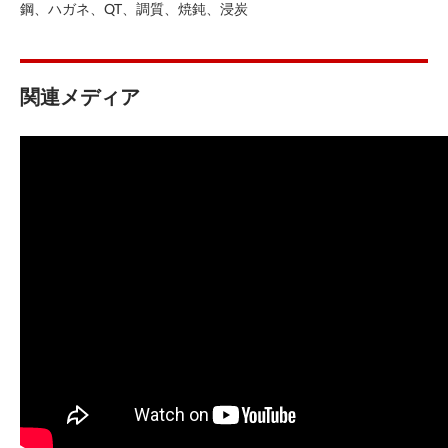
鋼、ハガネ、QT、調質、焼鈍、浸炭
関連メディア