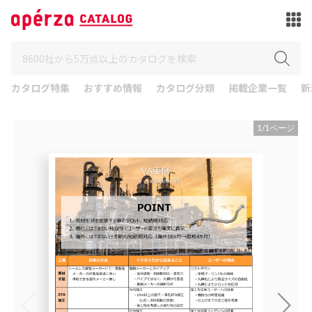
カタログ特集
おすすめ情報
カタログ分類
掲載企業一覧
新
1
/
1
ページ