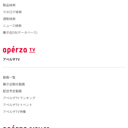
製品検索
カタログ検索
通販検索
ニュース検索
展示会DB(データベース)
アペルザTV
動画一覧
展示会取材動画
配信予定動画
アペルザTV ランキング
アペルザTV イベント
アペルザTV 特集