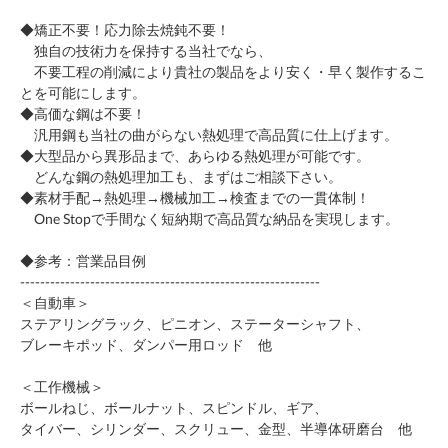
◆矯正不要！応力除去焼鈍不要！
独自の技術力を保持する当社でなら、
不要工程の削減により貴社の製品をより安く・早く製作するこ
とを可能にします。
◆高価な鋼は不要！
汎用鋼も当社の曲がらない熱処理で高品質に仕上げます。
◆大型品から異形品まで、あらゆる熱処理が可能です。
どんな鋼の熱処理加工も、まずはご相談下さい。
◆素材手配→熱処理→機械加工→検査までの一貫体制！
One Stopで手間なく短納期で高品質な納品を実現します。
◆参考：営業品目例
------------------------------------------------------------
＜自動車＞
ステアリングラック、ピニオン、ステーターシャフト、
ブレーキポッド、ダンパー用ロッド 他
＜工作機械＞
ボールねじ、ボールナット、スピンドル、ギア、
タイバー、シリンダー、スクリュー、金型、半導体研磨台 他