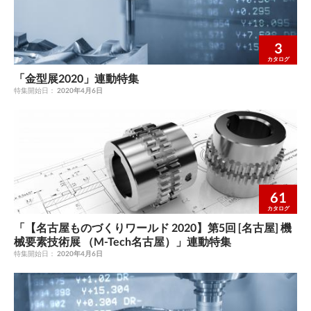
3
カタログ
「金型展2020」連動特集
特集開始日：
2020年4月6日
61
カタログ
「【名古屋ものづくりワールド 2020】第5回 [名古屋] 機
械要素技術展 （M-Tech名古屋）」連動特集
特集開始日：
2020年4月6日