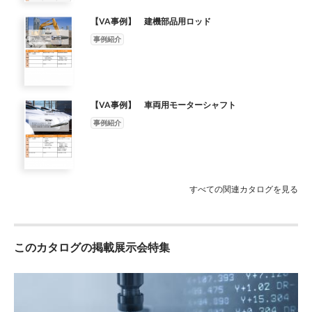
・コスト削減 検査 ・内視鏡による内面の全数検査 ・短納期対応
・ユーザーの立会検査も対応 端部 社内加工 社内での一貫製造 ネ
【VA事例】 建機部品用ロッド
ジ ・10m材の旋盤加工が可能 ・前工程との情報共有 加工 ・豊富
事例紹介
な実績による確実な加工 完品納入 各工程の管理コストと工期の
削減 ・複数工程を一熱で一括管理 納品 ・素材から仕上げ迄考慮
し工程設定 ・最短4ヶ月での納入実績
【VA事例】 車両用モーターシャフト
事例紹介
すべての関連カタログを見る
このカタログの掲載展示会特集