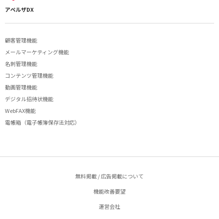
アペルザDX
顧客管理機能
メールマーケティング機能
名刺管理機能
コンテンツ管理機能
動画管理機能
デジタル招待状機能
WebFAX機能
電帳箱（電子帳簿保存法対応）
無料掲載 / 広告掲載について
機能改善要望
運営会社