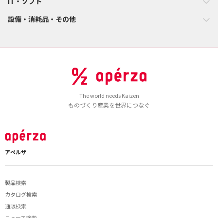
IT・ソフト
ル精度と柔軟性を向上 ・学習パイプラインとの【シームレス
統合】で、AI 開発工程を効率化 ・GUI で膨大な【バリエーシ
設備・消耗品・その他
ョン設定】を直感的に操作可能 ・ �DCG オペレータと機械学
習エンジニアの【分業を促進するワークフロー】 ・多様な
【フレームワーク】に対応 カスタマイズ ・業界・用途に特化
した【データセット構築】が可能 ・【パラメータ制御】によ
る精密な条件設定で、目的に合わせたデータ生成 ・【API 連
携】にも対応し、自動化を簡単に実現 ※ 本カタログに記載され
ている内容は、改良のために予告なく変更することがありま
The world needs Kaizen
す。 ※ 本カタログに記載されている各種名称、企業名、商品
ものづくり産業を世界につなぐ
名などは各社の登録商標または商標です。 株式会社スリーディ
ー 〒���-���� 横浜市港北区新横浜 �-�-� KDX 新横浜
ビル �F TEL.���-����-����
http://www.ddd.co.jp/contact/
アペルザ
製品検索
カタログ検索
通販検索
ニュース検索