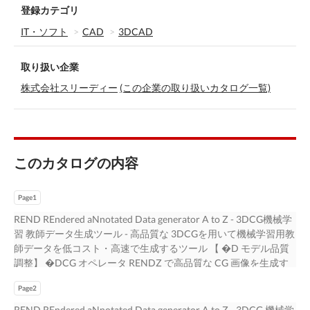
登録カテゴリ
IT・ソフト
CAD
3DCAD
取り扱い企業
株式会社スリーディー
(この企業の取り扱いカタログ一覧)
このカタログの内容
Page1
REND REndered aNnotated Data generator A to Z - 3DCG機械学
習 教師データ生成ツール - 高品質な 3DCGを用いて機械学習用教
師データを低コスト・高速で生成するツール 【 �D モデル品質
調整】 �DCG オペレータ RENDZ で高品質な CG 画像を生成す
るため、glTF �.� 準拠のモデルを最適化 【バリエーション＆ア
Page2
ノテーション設定】 機械学習エンジニア 調整済み 3D モデル
に、機械学習用のバリエーションやアノテーションを付与 【教
REND REndered aNnotated Data generator A to Z - 3DCG 機械学