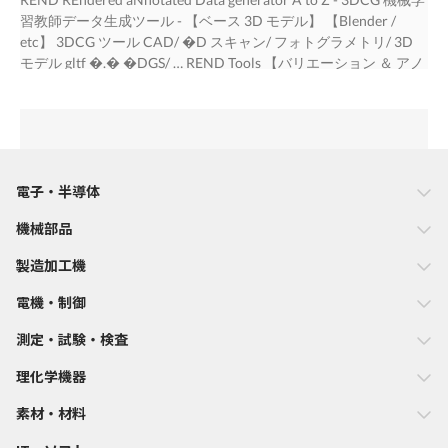
師データ自動生成】 自動生成 �D モデル＋設定ファイルから、
習教師データ生成ツール - 【ベース 3D モデル】 【Blender /
画像（PNG）とアノテーション（JSON）を自動生成 メリット 業
etc】 3DCG ツール CAD/ �D スキャン/ フォトグラメトリ/ 3D
界別 活用想定例 コスト 品質安定 製造業 撮影不要で 一定品質の
モデル gltf �.� �DGS/ … REND Tools 【バリエーション ＆ アノ
検査 AI 向けの 「短期」「大量生成」 「再現性あるデータ」 製品
テーション設定】 【�D モデル品質調整】 調整済み gltf �.� 設
画像を 「人件費削減」 を自動生成 高精度に生成 柔軟性 自動運転
定 �D モデル �D モデル 調整 機械学習エンジニア �DCG オペ
医療 「環境」「角度」 「天候」「時間帯」 「環境条件」を 病理
レータ 【教師データ自動生成】 設定ファイル 画像生成 ｱﾉﾃｰｼｮﾝ
画像の合成で 「照明条件」 変化させた 異常検出モデルを を自在
ﾊﾞﾘｴｰｼｮﾝ ・・・・・ ・AAA ・・・・・ ・BBB・・ 自動生成 ＋
に調整 安全な仮想環境 強化 を再現 トライアル・インストールは
【画像系機械学習ツール】 ｱﾉﾃｰｼｮﾝ ﾊﾞﾘｴｰｼｮﾝ ・・・・・ ｱﾉﾃｰｼｮﾝ
こちらから・・ https://www.ddd.co.jp/rendz/ AI 開発支援サー
・・・・・ 学習データ（画像 + ｱﾉﾃｰｼｮﾝ） ・・・・・ ｱﾉﾃｰｼｮﾝ ｱﾉ
電子・半導体
ビス ・教師データ生成からモデル開発・導入まで一気通貫対応
ﾃｰｼｮﾝ ｱﾉﾃｰｼｮﾝ ｱﾉﾃｰｼｮﾝ ・・・・・ ・・・・・ ・・・・・
・開発要件に応じたカスタマイズとコンサル支援 ※ 本カタログ
機械部品
・・・・・ ・・・・・ ・・・・・ ・・・・・ ・・・・・
に記載されている内容は、改良のために予告なく変更することが
・・・・・ 高精度データ生成 ・フォトリアルな【3DCG：レ
製造加工機
あります。 ※ 本カタログに記載されている各種名称、企業
イトレーシング、HDR、IBL 等】で、高精度な教師データを自在
名、商品名などは各社の登録商標または商標です。 株式会社ス
に生成 ・実世界と近い【リアルな環境】を CG で再現 ・
電機・制御
リーディー 〒222-0033 横浜市港北区新横浜 2-3-8 KDX 新横浜
【自動生成】オブジェクト・背景・アングルなどを変化させ、多
ビル 4F TEL.���-����-����
様なバリエーション ・【自動生成】完全精度のアノテーショ
測定・試験・検査
http://www.ddd.co.jp/contact/
ン（実写では困難） ・標準形式【glTF �.�】をベースに、多
理化学機器
様な 3D アセットと高い互換性を実現 コスト削減 ・実写撮
影・対象準備・ラベリングにかかる【工数を大幅削減】 ・実
素材・材料
写では難しい【形状変更・カメラ視点・照明条件】を容易に再現
効率的な学習支援 ・【リアルタイムのデータ拡張】で、モデ