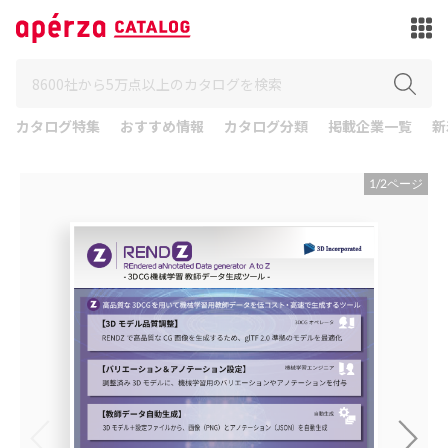
カタログ特集
おすすめ情報
カタログ分類
掲載企業一覧
新
1
/
2
ページ